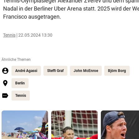
Tennis-Olympiasieger Alexander Zverev und dem spani
Nadal in der Berliner Uber Arena statt. 2025 wird der 
Francisco ausgetragen.
Tennis
22.05.2024 13:30
Ähnliche Themen
André Agassi
Steffi Graf
John McEnroe
Björn Borg
Berlin
Tennis