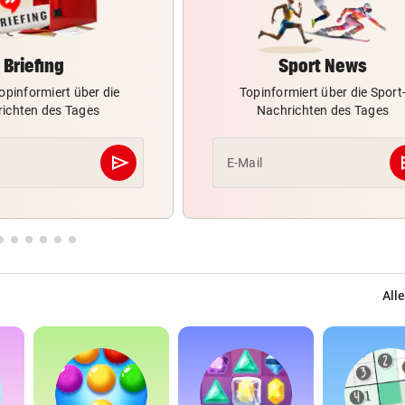
Briefing
Sport News
opinformiert über die
Topinformiert über die Sport
ichten des Tages
Nachrichten des Tages
send
s
E-Mail
Abschicken
Alle