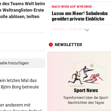
än des Teams Welt beim
NACH WIEN AUF MYKONOS
 Weltranglisten-Erste
Luxus am Meer! Sabalenka
lle ablösen, teilten
gewährt private Einblicke
FUSSBALL-FANS FEIERN
Hochgefühle dank Comebac
eines Kult-Sponsors
NEWSLETTER
LIEFERING VERLIERT
Enttäuschende Zweitliga-
uelle hinzufügen
Rückkehr nach Grödig
2. LIGA – 2. RUNDE
ein letztes Mal das
Fehlstart komplett! Nächste 
Björn Borg betreute
für St. Pölten
Sport News
Topinformiert über die Sport-
IN GREENSBORO
Nachrichten des Tages
Straka verpasst bei PGA-Tur
ter anderem mit
den Cut vorzeitig