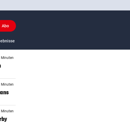
Abo
y
gebnisse
US-Sport
8 Minuten
n
5 Minuten
Fans
3 Minuten
rby