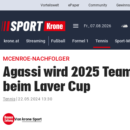
Vorteilswelt
ePaper
Community
Gewinns
close
Schließen
menu
Menü aufklappen
Fr., 07.08.2026
Abonnieren
(ausgewäh
krone.at
Streaming
Fußball
Formel 1
Tennis
Sport-M
account_circle
arrow_right
Anmelden
MCENROE-NACHFOLGER
pin_drop
arrow_right
Bundesland auswäh
Wien
Agassi wird 2025 Tea
bookmark
Merkliste
beim Laver Cup
Suchbegriff
Tennis
22.05.2024 13:30
search
eingeben
Von
krone Sport