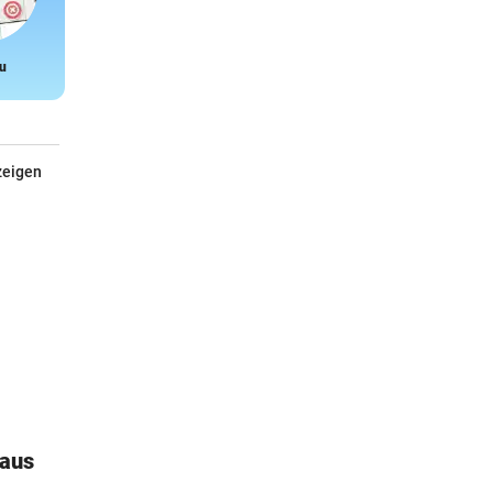
u
Snake
zeigen
haus
Kärcher Hochdruckreiniger
K7 - Smart Control Home