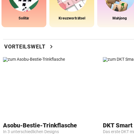
Solitär
Kreuzworträtsel
Mahjong
chevron_right
VORTEILSWELT
Asobu-Bestie-Trinkflasche
DKT Smart
In 3 unterschiedlichen Designs
Das erste DKT m