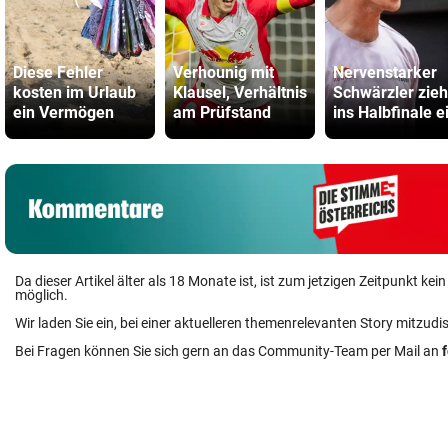
Diese Fehler
Verhounig mit
Nervenstarker
kosten im Urlaub
Klausel, Verhältnis
Schwärzler zieh
ein Vermögen
am Prüfstand
ins Halbfinale e
Da dieser Artikel älter als 18 Monate ist, ist zum jetzigen Zeitpunkt k
möglich.
Wir laden Sie ein, bei einer aktuelleren themenrelevanten Story mitzudi
Bei Fragen können Sie sich gern an das Community-Team per Mail an