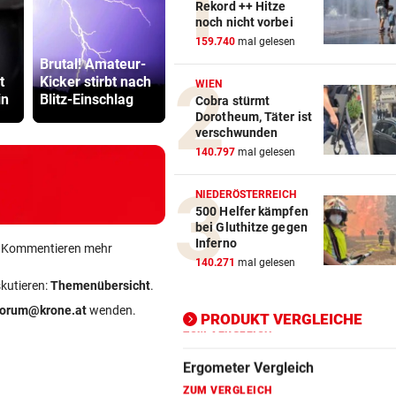
Rekord ++ Hitze
noch nicht vorbei
Action-Cam Vergleich
159.740
mal gelesen
Brutal! Amateur-
Streit um die
Sager wirkt
ZUM VERGLEICH
t
Kicker stirbt nach
Klimakrise erhitzt
Mütter-Auf
WIEN
in
Blitz-Einschlag
Polit-Gemüter
gegen Kanz
Cobra stürmt
Crosstrainer Vergleich
Dorotheum, Täter ist
ZUM VERGLEICH
verschwunden
140.797
mal gelesen
E-Bike Vergleich
ZUM VERGLEICH
NIEDERÖSTERREICH
500 Helfer kämpfen
Elektro-Scooter Vergleich
bei Gluthitze gegen
Inferno
ein Kommentieren mehr
ZUM VERGLEICH
140.271
mal gelesen
skutieren:
Themenübersicht
.
Ergometer Vergleich
forum@krone.at
wenden.
ZUM VERGLEICH
PRODUKT VERGLEICHE
Fahrrad Test
ZUM VERGLEICH