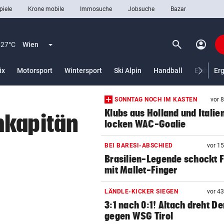
piele
Krone mobile
Immosuche
Jobsuche
Bazar
search
account_circle
Menü aufklappen
Suchen
27°C
Wien
lt)
ix
Motorsport
Wintersport
Ski Alpin
Handball
Eishocke
Er
SONNTAG NOCH IM KASTEN
vor 
len
Klubs aus Holland und Italie
mkapitän
locken WAC-Goalie
BEI BARESI-ABSCHIED
vor 1
Brasilien-Legende schockt 
mit Mallet-Finger
LÄNDLE-KICKER SIEGEN
vor 4
3:1 nach 0:1! Altach dreht De
gegen WSG Tirol