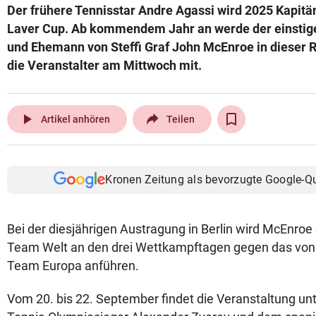
Der frühere Tennisstar Andre Agassi wird 2025 Kapit
© Krone Multimedia GmbH & Co KG 2026
Laver Cup. Ab kommendem Jahr an werde der einstige
Muthgasse 2, 1190 Wien
und Ehemann von Steffi Graf John McEnroe in dieser Ro
die Veranstalter am Mittwoch mit.
play_arrow
Artikel anhören
Teilen
Kronen Zeitung als bevorzugte Google-Q
Bei der diesjährigen Austragung in Berlin wird McEnroe 
Team Welt an den drei Wettkampftagen gegen das von 
Team Europa anführen.
Vom 20. bis 22. September findet die Veranstaltung un