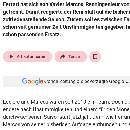
Ferrari hat sich von Xavier Marcos, Renningenieur von
© Krone Multimedia GmbH & Co KG 2026
getrennt. Damit reagierte der Rennstall auf die bisher 
Muthgasse 2, 1190 Wien
zufriedenstellende Saison. Zudem soll es zwischen Fa
schon seit geraumer Zeit Unstimmigkeiten gegeben ha
schon passenden Ersatz.
play_arrow
Artikel anhören
Teilen
Kronen Zeitung als bevorzugte Google-Q
Leclerc und Marcos waren seit 2019 ein Team. Doch 
endete nach Unstimmigkeiten und einem für den Mon
durchwachsenen Saisonstart jetzt jäh. Denn wie Ferrari
Marcos von seiner bisherigen Aufgabe entbunden und s