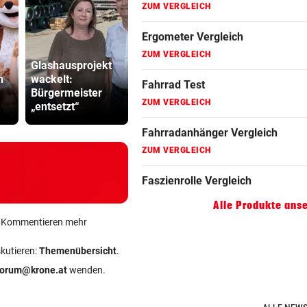
Fahrradanhänger Vergleich
ZUM VERGLEICH
Faszienrolle Vergleich
Glashausprojekt
Spider-Man im
n
wackelt:
BMW-Cockpit ruft
Sager wirkt
ZUM VERGLEICH
Bürgermeister
Anwalt auf den
Mütter-Auf
„entsetzt“
Plan
gegen Kanz
Hoverboard Vergleich
ZUM VERGLEICH
Kinderfahrrad Vergleich
ZUM VERGLEICH
Alle Produkte ans
ein Kommentieren mehr
skutieren:
Themenübersicht
.
forum@krone.at
wenden.