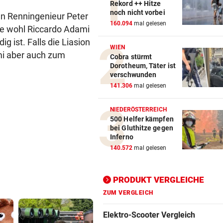
Rekord ++ Hitze
noch nicht vorbei
n Renningenieur Peter
Action-Cam Vergleich
160.094
mal gelesen
ste wohl Riccardo Adami
ZUM VERGLEICH
g ist. Falls die Liasion
WIEN
mi aber auch zum
Cobra stürmt
Crosstrainer Vergleich
Dorotheum, Täter ist
ZUM VERGLEICH
verschwunden
141.306
mal gelesen
E-Bike Vergleich
ZUM VERGLEICH
NIEDERÖSTERREICH
500 Helfer kämpfen
Elektro-Scooter Vergleich
bei Gluthitze gegen
Inferno
ZUM VERGLEICH
140.572
mal gelesen
Ergometer Vergleich
ZUM VERGLEICH
PRODUKT VERGLEICHE
Fahrrad Test
ZUM VERGLEICH