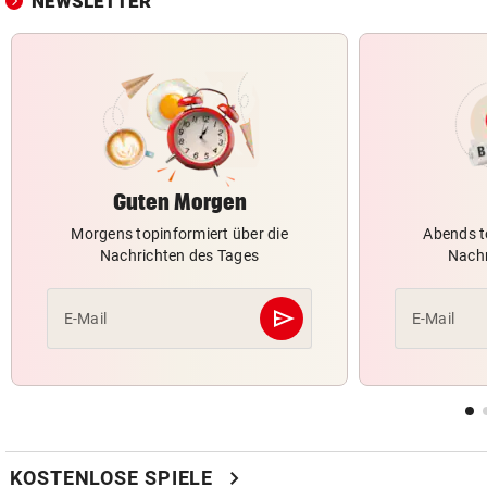
NEWSLETTER
Guten Morgen
Morgens topinformiert über die
Abends t
Nachrichten des Tages
Nachr
send
E-Mail
E-Mail
Abschicken
chevron_right
KOSTENLOSE SPIELE