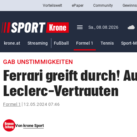
Vorteilswelt
ePaper
Community
Gewinns
close
Schließen
menu
Menü aufklappen
Sa., 08.08.2026
Abonnieren
(ausgewählt)
krone.at
Streaming
Fußball
Formel 1
Tennis
Sport-M
account_circle
arrow_right
Anmelden
GAB UNSTIMMIGKEITEN
pin_drop
arrow_right
Bundesland auswäh
Wien
Ferrari greift durch! A
bookmark
Merkliste
Leclerc-Vertrauten
Suchbegriff
Formel 1
12.05.2024 07:46
search
eingeben
Von
krone Sport