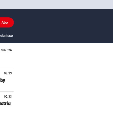
Abo
y
gebnisse
US-Sport
9 Minuten
02:33
rby
02:33
stria