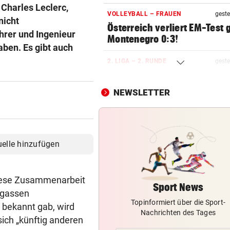
 Charles Leclerc,
VOLLEYBALL – FRAUEN
geste
nicht
Österreich verliert EM-Test
hrer und Ingenieur
Montenegro 0:3!
ben. Es gibt auch
2. LIGA – 2. RUNDE
geste
3:0! Absteiger BW Linz schie
Wacker Innsbruck ab
NEWSLETTER
NACH ELFER-RÜCKNAHME
geste
Hinterseer über VAR: „Ist ei
absoluter Skandal!“
uelle hinzufügen
SONNTAG NOCH IM KASTEN
geste
Klubs aus Holland und Italie
diese Zusammenarbeit
locken WAC-Goalie
Sport News
egassen
Topinformiert über die Sport-
BEI BARESI-ABSCHIED
geste
 bekannt gab, wird
Nachrichten des Tages
Brasilien-Legende schockt 
ich „künftig anderen
mit Mallet-Finger