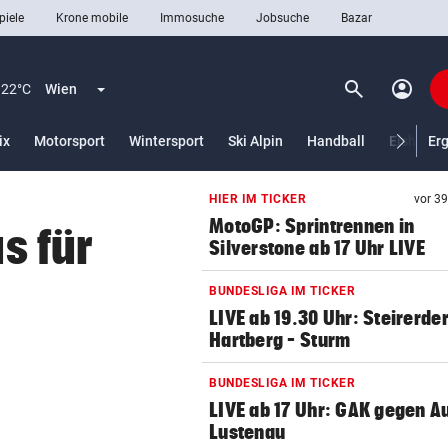
piele
Krone mobile
Immosuche
Jobsuche
Bazar
search
account_circle
Menü aufklappen
Suchen
22°C
Wien
ix
Motorsport
Wintersport
Ski Alpin
Handball
Eishocke
Er
HIER IM TICKER
vor 3
len
MotoGP: Sprintrennen in
us für
Silverstone ab 17 Uhr LIVE
BUNDESLIGA IM TICKER
LIVE ab 19.30 Uhr: Steirerde
Hartberg – Sturm
BUNDESLIGA IM TICKER
LIVE ab 17 Uhr: GAK gegen Au
Lustenau