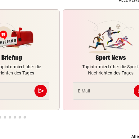
ALLE NEWS
Briefing
Sport News
opinformiert über die
Topinformiert über die Sport
ichten des Tages
Nachrichten des Tages
send
s
E-Mail
Abschicken
Alle