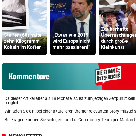
Zauberhafte
Steirer (68) hatte
„Etwas wie 2015
Überraschunge
zehn Kilogramm
wird Europa nicht
durch große
Kokain im Koffer
mehr passieren!“
Kleinkunst
Da dieser Artikel älter als 18 Monate ist, ist zum jetzigen Zeitpunkt k
möglich.
Wir laden Sie ein, bei einer aktuelleren themenrelevanten Story mitzudi
Bei Fragen können Sie sich gern an das Community-Team per Mail an