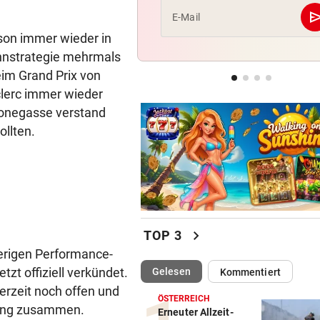
se
E-Mail
LÄNDLE-KICKER SIEGEN
geste
son immer wieder in
3:1 nach 0:1! Altach dreht De
ennstrategie mehrmals
gegen WSG Tirol
beim Grand Prix von
clerc immer wieder
NACH WIEN AUF MYKONOS
geste
 Monegasse verstand
Luxus am Meer! Sabalenka
gewährt private Einblicke
ollten.
chevron_right
TOP 3
erigen Performance-
tzt offiziell verkündet.
(ausgewählt)
Gelesen
Kommentiert
derzeit noch offen und
ÖSTERREICH
dung zusammen.
Erneuter Allzeit-