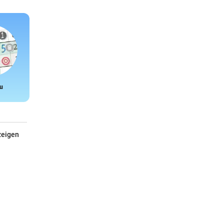
u
Snake
zeigen