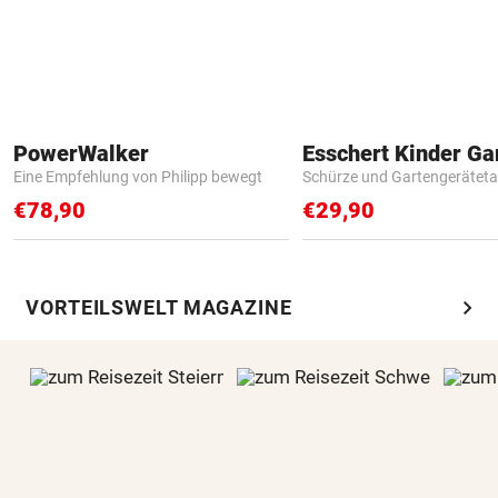
PowerWalker
Eine Empfehlung von Philipp bewegt
Schürze und Gartengerätet
€78,90
€29,90
chevron_right
VORTEILSWELT MAGAZINE