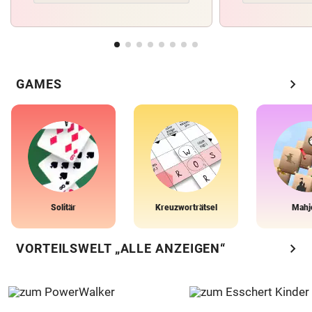
chevron_right
GAMES
Solitär
Kreuzworträtsel
Mahj
chevron_right
VORTEILSWELT „ALLE ANZEIGEN“