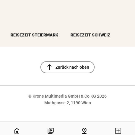
REISEZEIT STEIERMARK
REISEZEIT SCHWEIZ
north
Zurück nach oben
© Krone Multimedia GmbH & Co KG 2026
Muthgasse 2, 1190 Wien
NaN%
home
pin_drop