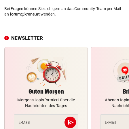
Bei Fragen können Sie sich gern an das Community-Team per Mail
an
forum@krone.at
wenden.
NEWSLETTER
Guten Morgen
Br
Morgens topinformiert über die
Abends topin
Nachrichten des Tages
Nachrich
send
E-Mail
E-Mail
Abschicken