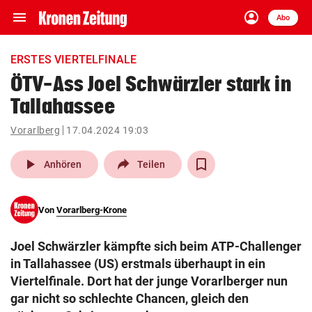
menu
account_circle
Navigation
Anmelden
Abo
close
Schließen
ein-/ausklappen
ERSTES VIERTELFINALE
Abonnieren
ÖTV-Ass Joel Schwärzler stark in
Tallahassee
account_circle
arrow_right
Anmelden
Vorarlberg
17.04.2024 19:03
pin_drop
arrow_right
Bundesland auswäh
Wien
play_arrow
Anhören
Teilen
bookmark
Merkliste
Von
Vorarlberg-Krone
Suchbegriff
search
Joel Schwärzler kämpfte sich beim ATP-Challenger
eingeben
in Tallahassee (US) erstmals überhaupt in ein
Viertelfinale. Dort hat der junge Vorarlberger nun
gar nicht so schlechte Chancen, gleich den