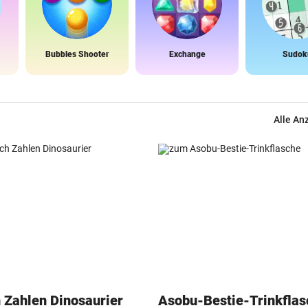
Bubbles Shooter
Exchange
Sudok
Alle An
 Zahlen Dinosaurier
Asobu-Bestie-Trinkflas