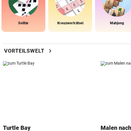
Solitär
Kreuzworträtsel
Mahjong
chevron_right
VORTEILSWELT
Turtle Bay
Malen nach