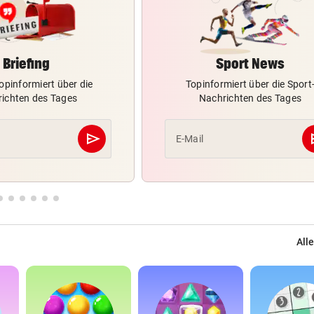
Briefing
Sport News
opinformiert über die
Topinformiert über die Sport
ichten des Tages
Nachrichten des Tages
send
s
E-Mail
Abschicken
Alle