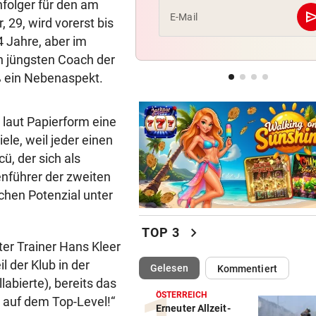
hfolger für den am
se
E-Mail
29, wird vorerst bis
NACH OLYMPIA-TEILNAHME
4 Jahre, aber im
ÖSV-Rücktritt fix: „Feuer br
n jüngsten Coach der
nicht mehr!“
oß ein Nebenaspekt.
EISHOCKEY-TRANSFER
Meister 99ers komplettiert 
 laut Papierform eine
Abwehr-Puzzle
ele, weil jeder einen
ü, der sich als
enführer der zweiten
chen Potenzial unter
chevron_right
TOP 3
ter Trainer Hans Kleer
l der Klub in der
(ausgewählt)
Gelesen
Kommentiert
abierte), bereits das
ÖSTERREICH
t auf dem Top-Level!“
Erneuter Allzeit-