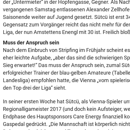
der „Untermieter“ in der Hopfengasse, Gegner. Als Nac
vergangenen Samstag entlassenen Alexander Zellhofer, 
Saisonende weiter auf Jugend gesetzt. Sütcü ist erst 3
Gegensatz zum Vorgänger reicht das nicht mehr für de
Liga, der nun Amstettens Enengl mit 30 ist. Freilich bl
Muss der Anspruch sein
Nach dem Einbruch von Stripfing im Frühjahr scheint es
eher leichte Aufgabe, „aber das sind die schwierigen Spi
Sieg erwartet!“ Das muss der Anspruch sein, zumal Sütc
erfolgreicher Trainer der blau-gelben Amateure (Tabell
Landesliga) empfohlen hatte, die Vienna „vom spieleris
den Top drei der Liga“ sieht.
In seiner ersten Woche hat Sütcü, als Vienna-Spieler un
Regionalligameister 2017 (und doch kein Aufsteiger, wei
Endphase des Hauptsponsors Care Energy finanziell koll
Gaspedal gedrückt. „Die Mannschaft ist körperlich nich