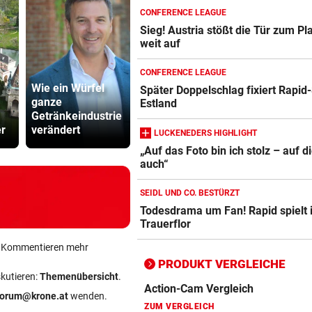
CONFERENCE LEAGUE
Sieg! Austria stößt die Tür zum Pl
weit auf
Action-Cam Vergleich
ZUM VERGLEICH
CONFERENCE LEAGUE
Wie ein Würfel
Kanzler
Später Doppelschlag fixiert Rapid-
Crosstrainer Vergleich
ganze
Waldbrand in
entschuldig
Estland
ZUM VERGLEICH
Getränkeindustrie
Göriach konnte
„Der Satz is
r
verändert
gelöscht werden
falsch“
LUCKENEDERS HIGHLIGHT
E-Bike Vergleich
„Auf das Foto bin ich stolz – auf d
ZUM VERGLEICH
auch“
Elektro-Scooter Vergleich
SEIDL UND CO. BESTÜRZT
Todesdrama um Fan! Rapid spielt 
ZUM VERGLEICH
Trauerflor
Ergometer Vergleich
ein Kommentieren mehr
ZUM VERGLEICH
PRODUKT VERGLEICHE
skutieren:
Themenübersicht
.
Fahrrad Test
forum@krone.at
wenden.
ZUM VERGLEICH