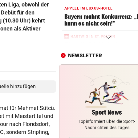
ten Liga, obwohl der
APPELL IM LUXUS-HOTEL
 Debüt für den
Bayern mahnt Konkurrenz: 
 (10.30 Uhr) kehrt
kann es nicht sein!“
onen als Aktiver
HARTWIG IN ST. PÖLTEN
Filmreife Rückkehr des
„Weltmeister-Sprosses“
NEWSLETTER
GEGEN WATTENS
Altachs Massombo kennt de
Schlüssel zum Erfolg
uelle hinzufügen
VORWÜRFE UND TRÄNEN
Ex-Weltmeisterin: „Dann wä
imat für Mehmet Sütcü.
heute gelähmt!“
Sport News
it mit Meistertitel und
Topinformiert über die Sport-
KÄRNTNERIN IN DEN USA
tour nach Floridsdorf,
Nachrichten des Tages
Kurios! WM-Starterin lernte 
C, sondern Stripfing,
Youtube das Gehen