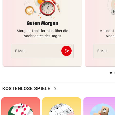
Guten Morgen
Morgens topinformiert über die
Abends t
Nachrichten des Tages
Nachr
send
E-Mail
E-Mail
Abschicken
chevron_right
KOSTENLOSE SPIELE