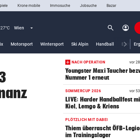
piele
Krone mobile
Immosuche
Jobsuche
Bazar
search
account_circle
Menü aufklappen
Suchen
27°C
Wien
ix
Motorsport
Wintersport
Ski Alpin
Handball
Eishocke
Er
NACH OPERATION
vor 2
len
Youngster Maxi Taucher be
 3
Nummer 1 erneut
nanz
SOMMERCUP 2026
vor 5
LIVE: Harder Handballfest mi
Kiel, Lemgo & Kriens
PLÖTZLICH MIT DABEI
Thiem überrascht ÖFB-Legi
im Trainingslager