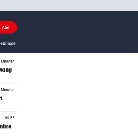
Abo
y
gebnisse
US-Sport
8 Minuten
zwang
3 Minuten
t
09:55
onäre