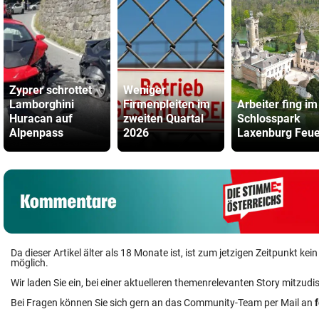
Zyprer schrottet
Weniger
Lamborghini
Firmenpleiten im
Arbeiter fing im
Huracan auf
zweiten Quartal
Schlosspark
Alpenpass
2026
Laxenburg Feue
Da dieser Artikel älter als 18 Monate ist, ist zum jetzigen Zeitpunkt k
möglich.
Wir laden Sie ein, bei einer aktuelleren themenrelevanten Story mitzudi
Bei Fragen können Sie sich gern an das Community-Team per Mail an