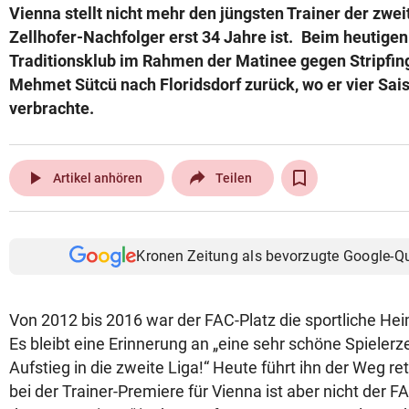
Vienna stellt nicht mehr den jüngsten Trainer der zwei
© Krone Multimedia GmbH & Co KG 2026
Zellhofer-Nachfolger erst 34 Jahre ist. Beim heutigen
Muthgasse 2, 1190 Wien
Traditionsklub im Rahmen der Matinee gegen Stripfing
Mehmet Sütcü nach Floridsdorf zurück, wo er vier Sais
verbrachte.
play_arrow
Artikel anhören
Teilen
Kronen Zeitung als bevorzugte Google-Q
Von 2012 bis 2016 war der FAC-Platz die sportliche He
Es bleibt eine Erinnerung an „eine sehr schöne Spielerze
Aufstieg in die zweite Liga!“ Heute führt ihn der Weg re
bei der Trainer-Premiere für Vienna ist aber nicht der FA