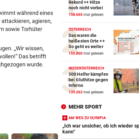
Rekord ++ Hitze
noch nicht vorbei
schwimmt während eines
158.665
mal gelesen
 attackieren, agieren,
ern sowie Torhüter
ÖSTERREICH
Das waren die
heißesten Orte ++
So geht es weiter
Augen. „Wir wissen,
155.860
mal gelesen
llen!“ Das betrifft
ochgezogen wurde.
NIEDERÖSTERREICH
500 Helfer kämpfen
bei Gluthitze gegen
Inferno
139.263
mal gelesen
MEHR SPORT
AM WEG ZU OLYMPIA
„Ich war unsicher, ob ich wieder s
kann“