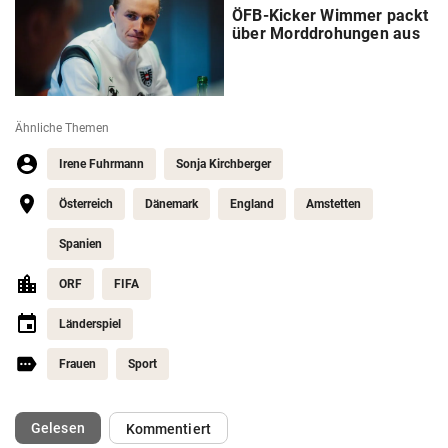
ÖFB-Kicker Wimmer packt
über Morddrohungen aus
Ähnliche Themen
Irene Fuhrmann
Sonja Kirchberger
Österreich
Dänemark
England
Amstetten
Spanien
ORF
FIFA
Länderspiel
Frauen
Sport
(ausgewählt)
Gelesen
Kommentiert