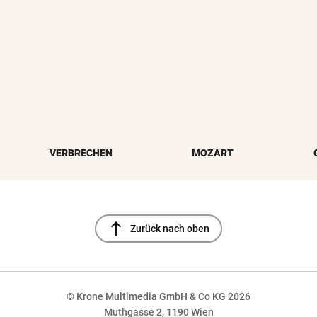
VERBRECHEN
MOZART
north
Zurück nach oben
© Krone Multimedia GmbH & Co KG 2026
Muthgasse 2, 1190 Wien