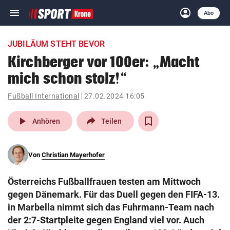
menu
account_circle
Navigation
Anmelden
Abo
close
Schließen
ein-/ausklappen
JUBILÄUM STEHT BEVOR
Abonnieren
Kirchberger vor 100er: „Macht
mich schon stolz!“
account_circle
arrow_right
Anmelden
Fußball International
27.02.2024 16:05
pin_drop
arrow_right
Bundesland auswäh
Wien
play_arrow
Anhören
Teilen
bookmark
Merkliste
Von
Christian Mayerhofer
Suchbegriff
search
Österreichs Fußballfrauen testen am Mittwoch
eingeben
gegen Dänemark. Für das Duell gegen den FIFA-13.
in Marbella nimmt sich das Fuhrmann-Team nach
der 2:7-Startpleite gegen England viel vor. Auch