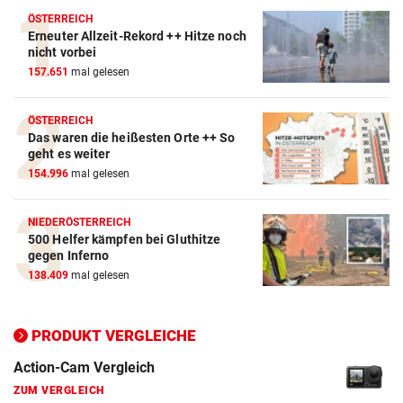
ÖSTERREICH
Erneuter Allzeit-Rekord ++ Hitze noch
nicht vorbei
157.651
mal gelesen
ÖSTERREICH
Das waren die heißesten Orte ++ So
geht es weiter
154.996
mal gelesen
NIEDERÖSTERREICH
Action-Cam Vergleich
500 Helfer kämpfen bei Gluthitze
gegen Inferno
ZUM VERGLEICH
138.409
mal gelesen
Crosstrainer Vergleich
ZUM VERGLEICH
PRODUKT VERGLEICHE
E-Bike Vergleich
ZUM VERGLEICH