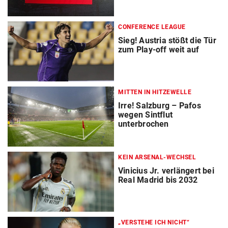
CONFERENCE LEAGUE
Sieg! Austria stößt die Tür
zum Play-off weit auf
MITTEN IN HITZEWELLE
Irre! Salzburg – Pafos
wegen Sintflut
unterbrochen
KEIN ARSENAL-WECHSEL
Vinicius Jr. verlängert bei
Real Madrid bis 2032
„VERSTEHE ICH NICHT“