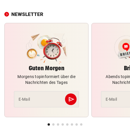
NEWSLETTER
Guten Morgen
Br
Morgens topinformiert über die
Abends topin
Nachrichten des Tages
Nachrich
send
E-Mail
E-Mail
Abschicken