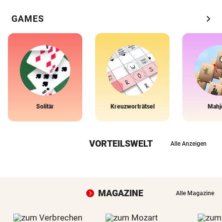
chevron_right
GAMES
Solitär
Kreuzworträtsel
Mahj
VORTEILSWELT
Alle Anzeigen
MAGAZINE
Alle Magazine