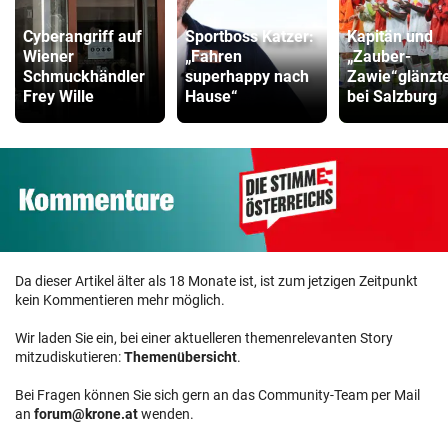
ZUM VERGLEICH
Cyberangriff auf
Sportboss Katzer:
Kapitän und
Wiener
„Fahren
„Zauber-
Schmuckhändler
superhappy nach
Zawie“glänzt
Frey Wille
Hause“
bei Salzburg
Da dieser Artikel älter als 18 Monate ist, ist zum jetzigen Zeitpunkt
kein Kommentieren mehr möglich.
Wir laden Sie ein, bei einer aktuelleren themenrelevanten Story
mitzudiskutieren:
Themenübersicht
.
Bei Fragen können Sie sich gern an das Community-Team per Mail
an
forum@krone.at
wenden.