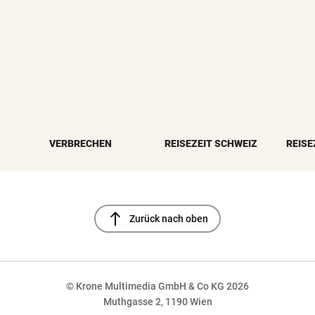
VERBRECHEN
REISEZEIT SCHWEIZ
REISE
north
Zurück nach oben
© Krone Multimedia GmbH & Co KG 2026
Muthgasse 2, 1190 Wien