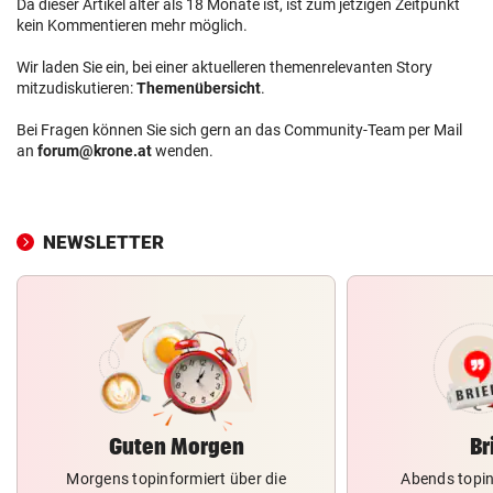
Da dieser Artikel älter als 18 Monate ist, ist zum jetzigen Zeitpunkt
kein Kommentieren mehr möglich.
Wir laden Sie ein, bei einer aktuelleren themenrelevanten Story
mitzudiskutieren:
Themenübersicht
.
Bei Fragen können Sie sich gern an das Community-Team per Mail
an
forum@krone.at
wenden.
NEWSLETTER
Guten Morgen
Br
Morgens topinformiert über die
Abends topin