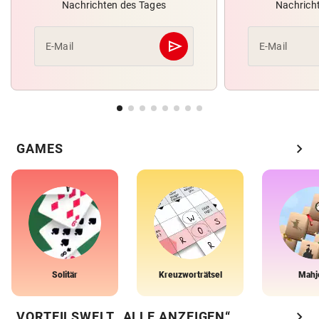
Nachrichten des Tages
Nachrich
send
E-Mail
E-Mail
Abschicken
chevron_right
GAMES
Solitär
Kreuzworträtsel
Mahj
chevron_right
VORTEILSWELT „ALLE ANZEIGEN“