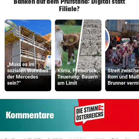
Banken auf dem Prüfstand: Digital statt
Filiale?
„Muss es im
sozialen Wohnbau
Klima, Preisdruck,
Streit zwisch
der Mercedes
Teuerung: Bauern
Rom und Madr
sein?“
am Limit
Brunner vermi