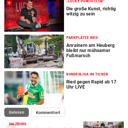
„LUCKY PUNCH CLUB“
Die große Kunst, richtig
witzig zu sein
PARKPLÄTZE WEG
Anrainern am Heuberg
bleibt nur mühsamer
Fußmarsch
BUNDESLIGA IM TICKER
Ried gegen Rapid ab 17
Uhr LIVE
(ausgewählt)
Gelesen
Kommentiert
SALZBURG