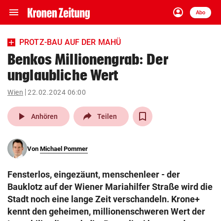
menu
account_circle
Navigation
Anmelden
Abo
close
Schließen
ein-/ausklappen
PROTZ-BAU AUF DER MAHÜ
Abonnieren
Benkos Millionengrab: Der
unglaubliche Wert
account_circle
arrow_right
Anmelden
Wien
22.02.2024 06:00
pin_drop
arrow_right
Bundesland auswäh
Wien
play_arrow
Anhören
Teilen
bookmark
Merkliste
Von
Michael Pommer
Suchbegriff
search
Fensterlos, eingezäunt, menschenleer - der
eingeben
Bauklotz auf der Wiener Mariahilfer Straße wird die
Stadt noch eine lange Zeit verschandeln. Krone+
kennt den geheimen, millionenschweren Wert der