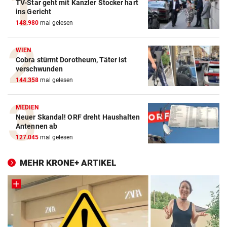
TV-Star geht mit Kanzler Stocker hart
ins Gericht
148.980
mal gelesen
WIEN
Cobra stürmt Dorotheum, Täter ist
verschwunden
144.358
mal gelesen
MEDIEN
Neuer Skandal! ORF dreht Haushalten
Antennen ab
127.045
mal gelesen
MEHR KRONE+ ARTIKEL