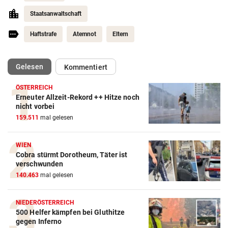
Staatsanwaltschaft
Haftstrafe
Atemnot
Eltern
(ausgewählt)
Gelesen
Kommentiert
ÖSTERREICH
Erneuter Allzeit-Rekord ++ Hitze noch
nicht vorbei
159.511
mal gelesen
WIEN
Cobra stürmt Dorotheum, Täter ist
verschwunden
140.463
mal gelesen
NIEDERÖSTERREICH
500 Helfer kämpfen bei Gluthitze
gegen Inferno