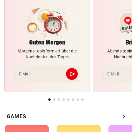
Guten Morgen
Br
Morgens topinformiert über die
Abends topin
Nachrichten des Tages
Nachrich
send
E-Mail
E-Mail
Abschicken
chevron_right
GAMES