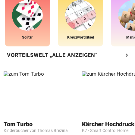
Solitär
Kreuzworträtsel
Mahj
chevron_right
VORTEILSWELT „ALLE ANZEIGEN“
Tom Turbo
Kärcher Hochdruck
Kinderbücher von Thomas Brezina
K7 - Smart Control Home