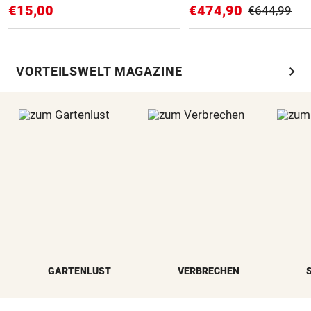
€15,00
€474,90
€644,99
chevron_right
VORTEILSWELT MAGAZINE
GARTENLUST
VERBRECHEN