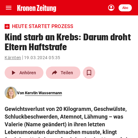
menu
account_circle
Navigation
Anmelden
Abo
close
Schließen
ein-/ausklappen
HEUTE STARTET PROZESS
Abonnieren
Kind starb an Krebs: Darum droht
Eltern Haftstrafe
account_circle
arrow_right
Anmelden
Kärnten
19.03.2024 05:35
pin_drop
arrow_right
Bundesland auswäh
Wien
play_arrow
Anhören
Teilen
bookmark
Merkliste
Von
Kerstin Wassermann
Suchbegriff
search
Gewichtsverlust von 20 Kilogramm, Geschwülste,
eingeben
Schluckbeschwerden, Atemnot, Lähmung – was
Valerie (Name geändert) in ihren letzten
Lebensmonaten durchmachen musste, klingt