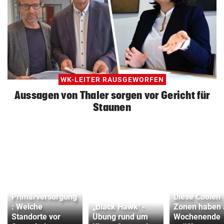
WK-LEITER RAUSGEWORFEN
Aussagen von Thaler sorgen vor Gericht für
Staunen
Primärversorgung
Diese Coolen
: Welche
„Black Hawk“-
Zonen haben
Standorte vor
Übung rund um
Wochenende