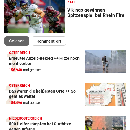
AFLE
Vikings gewinnen
Spitzenspiel bei Rhein Fire
(ausgewählt)
Gelesen
Kommentiert
ÖSTERREICH
Erneuter Allzeit-Rekord ++ Hitze noch
Action-Cam Vergleich
nicht vorbei
156.940
mal gelesen
ZUM VERGLEICH
Crosstrainer Vergleich
ÖSTERREICH
Das waren die heißesten Orte ++ So
ZUM VERGLEICH
geht es weiter
154.496
mal gelesen
E-Bike Vergleich
ZUM VERGLEICH
NIEDERÖSTERREICH
500 Helfer kämpfen bei Gluthitze
Elektro-Scooter Vergleich
gegen Inferno