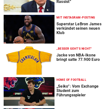
Rassist“
MIT INSTAGRAM-POSTING
Superstar LeBron James
verkündet seinen neuen
Klub
„BESSER GEHT‘S NICHT“
Jacke von NBA-Ikone
bringt satte 77.900 Euro
HOME OF FOOTBALL
„Seiko“: Vom Exchange
Student zum
Führungsspieler