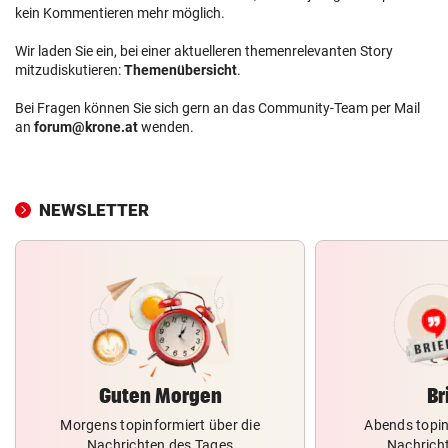
kein Kommentieren mehr möglich.
Wir laden Sie ein, bei einer aktuelleren themenrelevanten Story
mitzudiskutieren:
Themenübersicht
.
Bei Fragen können Sie sich gern an das Community-Team per Mail
an
forum@krone.at
wenden.
NEWSLETTER
Guten Morgen
Br
Morgens topinformiert über die
Abends topin
Nachrichten des Tages
Nachrich