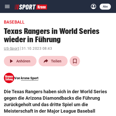
menu
account_circle
Navigation
Anmelden
Abo
close
Schließen
ein-/ausklappen
BASEBALL
Abonnieren
Texas Rangers in World Series
wieder in Führung
account_circle
arrow_right
Anmelden
US-Sport
31.10.2023 08:43
pin_drop
arrow_right
Bundesland auswäh
Wien
play_arrow
Anhören
Teilen
bookmark
Merkliste
Von
krone Sport
Suchbegriff
search
Die Texas Rangers haben sich in der World Series
eingeben
gegen die Arizona Diamondbacks die Führung
zurückgeholt und das dritte Spiel um die
Meisterschaft in der Major League Baseball