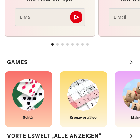
send
E-Mail
E-Mail
Abschicken
chevron_right
GAMES
Solitär
Kreuzworträtsel
Mahj
chevron_right
VORTEILSWELT „ALLE ANZEIGEN“