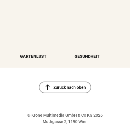
GARTENLUST
GESUNDHEIT
north
Zurück nach oben
© Krone Multimedia GmbH & Co KG 2026
Muthgasse 2, 1190 Wien