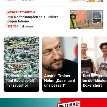
NIEDERÖSTERREICH
500 Helfer kämpfen bei Gluthitze
gegen Inferno
138.350
mal gelesen
Todesdrama um
Austria-Trainer
Drei Steirer tü
Fan! Rapid spielt
Helm: „Das macht
an der ideale
im Trauerflor
uns besser!“
Boxershort