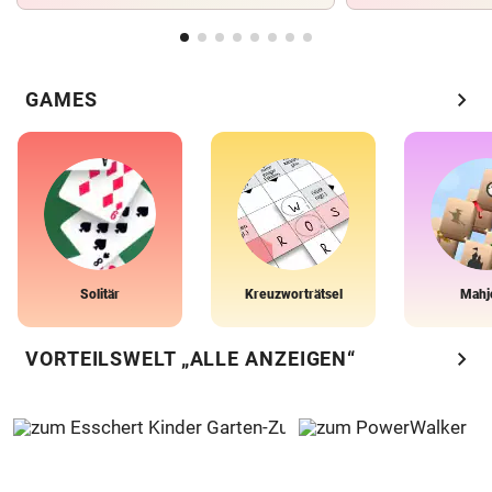
chevron_right
GAMES
Solitär
Kreuzworträtsel
Mahj
chevron_right
VORTEILSWELT „ALLE ANZEIGEN“