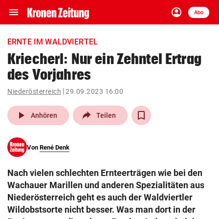
menu
account_circle
Navigation
Anmelden
Abo
close
Schließen
ein-/ausklappen
ERNTE IM WALDVIERTEL
Abonnieren
Kriecherl: Nur ein Zehntel Ertrag
des Vorjahres
account_circle
arrow_right
Anmelden
Niederösterreich
29.09.2023 16:00
pin_drop
arrow_right
Bundesland auswäh
Wien
play_arrow
Anhören
Teilen
bookmark
Merkliste
Von
René Denk
Suchbegriff
search
Nach vielen schlechten Ernteerträgen wie bei den
eingeben
Wachauer Marillen und anderen Spezialitäten aus
Niederösterreich geht es auch der Waldviertler
Wildobstsorte nicht besser. Was man dort in der