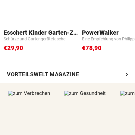
Esschert Kinder Garten-Zubehör
PowerWalker
Schürze und Gartengerätetasche
Eine Empfehlung von Philip
€29,90
€78,90
chevron_right
VORTEILSWELT MAGAZINE