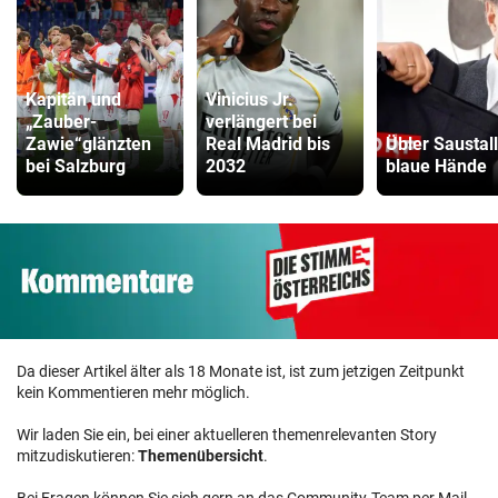
Kapitän und
Vinicius Jr.
„Zauber-
verlängert bei
Zawie“glänzten
Real Madrid bis
Übler Saustall 
bei Salzburg
2032
blaue Hände
Da dieser Artikel älter als 18 Monate ist, ist zum jetzigen Zeitpunkt
kein Kommentieren mehr möglich.
Wir laden Sie ein, bei einer aktuelleren themenrelevanten Story
mitzudiskutieren:
Themenübersicht
.
Bei Fragen können Sie sich gern an das Community-Team per Mail