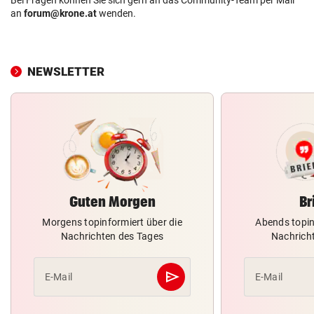
an
forum@krone.at
wenden.
NEWSLETTER
Guten Morgen
Br
Morgens topinformiert über die
Abends topin
Nachrichten des Tages
Nachrich
send
E-Mail
E-Mail
Abschicken