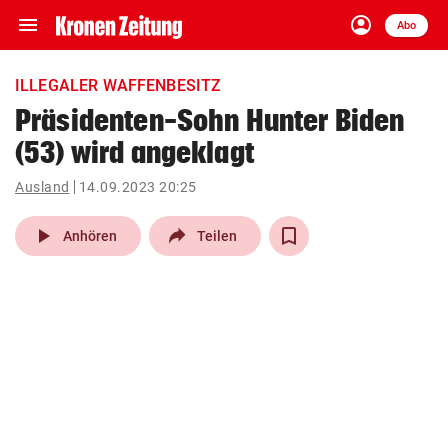
menu
account_circle
Navigation
Anmelden
Abo
close
Schließen
ein-/ausklappen
ILLEGALER WAFFENBESITZ
Abonnieren
Präsidenten-Sohn Hunter Biden
(53) wird angeklagt
account_circle
arrow_right
Anmelden
Ausland
14.09.2023 20:25
pin_drop
arrow_right
Bundesland auswäh
Wien
play_arrow
Anhören
Teilen
bookmark
Merkliste
Suchbegriff
search
eingeben