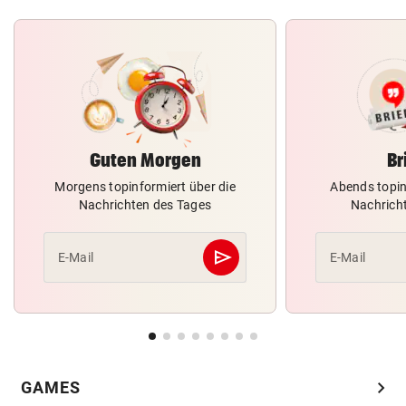
Guten Morgen
Br
Morgens topinformiert über die
Abends topin
Nachrichten des Tages
Nachrich
send
E-Mail
E-Mail
Abschicken
chevron_right
GAMES