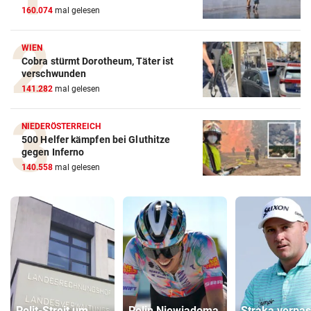
160.074
mal gelesen
WIEN
Cobra stürmt Dorotheum, Täter ist
verschwunden
141.282
mal gelesen
NIEDERÖSTERREICH
500 Helfer kämpfen bei Gluthitze
gegen Inferno
140.558
mal gelesen
Polit-Streit um
Polin Niewiadoma
Straka verpas