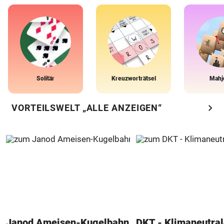
Solitär
Kreuzworträtsel
Mahj
chevron_right
VORTEILSWELT „ALLE ANZEIGEN“
Janod Ameisen-Kugelbahn