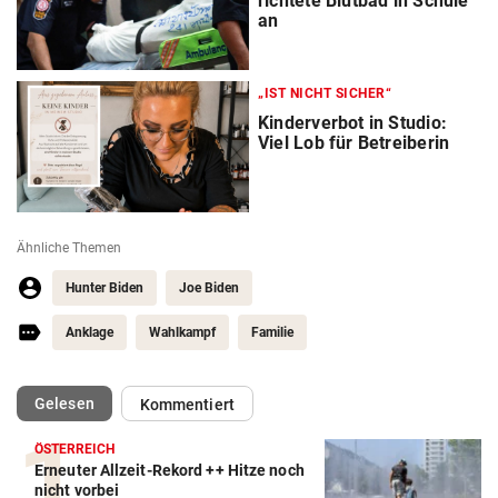
richtete Blutbad in Schule
an
„IST NICHT SICHER“
Kinderverbot in Studio:
Viel Lob für Betreiberin
Ähnliche Themen
Hunter Biden
Joe Biden
Anklage
Wahlkampf
Familie
(ausgewählt)
Gelesen
Kommentiert
ÖSTERREICH
Erneuter Allzeit-Rekord ++ Hitze noch
nicht vorbei