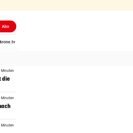
Abo
tschaft
krone.tv
Wissen
Gericht
Kolumnen
Freizeit
Reise
Ti
6 Minuten
t die
0 Minuten
nach
6 Minuten