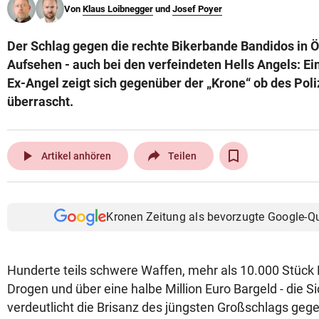
Von
Klaus Loibnegger
und
Josef Poyer
© Krone Multimedia GmbH & Co KG 2026
Muthgasse 2, 1190 Wien
Der Schlag gegen die rechte Bikerbande Bandidos in Ös
Aufsehen - auch bei den verfeindeten Hells Angels: Ei
Ex-Angel zeigt sich gegenüber der „Krone“ ob des Poliz
überrascht.
play_arrow
Artikel anhören
Teilen
Kronen Zeitung als bevorzugte Google-Q
Hunderte teils schwere Waffen, mehr als 10.000 Stück 
Drogen und über eine halbe Million Euro Bargeld - die S
verdeutlicht die Brisanz des jüngsten Großschlags gege