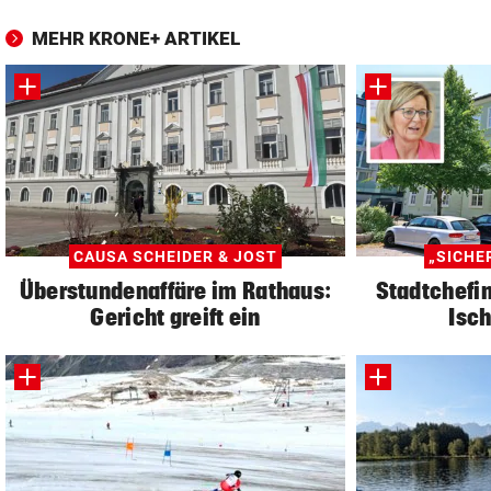
MEHR KRONE+ ARTIKEL
CAUSA SCHEIDER & JOST
„SICHE
Überstundenaffäre im Rathaus:
Stadtchefin
Gericht greift ein
Isch