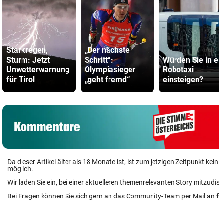
Starkregen,
„Der nächste
Sturm: Jetzt
Schritt“:
Würden Sie in e
Unwetterwarnung
Olympiasieger
Robotaxi
für Tirol
„geht fremd“
einsteigen?
Da dieser Artikel älter als 18 Monate ist, ist zum jetzigen Zeitpunkt k
möglich.
Wir laden Sie ein, bei einer aktuelleren themenrelevanten Story mitzudi
Bei Fragen können Sie sich gern an das Community-Team per Mail an