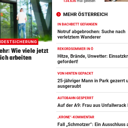
134.636
mal gelesen
EINST KONKURRENTINNEN
vor ein
„Legende!“ Emotionaler Veit
MEHR ÖSTERREICH
Post für Gut-Behrami
IN BACHBETT GEFANGEN
AUTOBAHN GESPERRT
vor 
Notruf abgebrochen: Suche nach
Auf der A9: Frau aus Unfallw
verletztem Wanderer
NDESTSICHERUNG
befreit
REKORDSOMMER IN Ö
hr: Wie viele jetzt
WAHNSINNS-AUSSICHT
vor 
Hitze, Brände, Unwetter: Einsatzk
lich arbeiten
gefordert!
Von hier aus blicken Sie auf 
Dreistausender
VON HINTEN GEPACKT
25-jähriger Mann in Park gezerrt 
ausgeraubt
AUTOBAHN GESPERRT
Auf der A9: Frau aus Unfallwrack 
„KRONE“-KOMMENTAR
Fall „Schmotzer“: Ein Ausschluss 