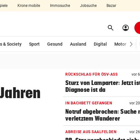
piele
Krone mobile
Immosuche
Jobsuche
Bazar
search
account_circle
Menü aufklappen
Suchen
s & Society
Sport
Gesund
Ausland
Digital
Motor
Wir
len
RÜCKSCHLAG FÜR ÖSV-ASS
vor 
Sturz von Lamparter: Jetzt is
 Jahren
Diagnose ist da
IN BACHBETT GEFANGEN
vor 2
Notruf abgebrochen: Suche 
verletztem Wanderer
ABREISE AUS SAALFELDEN
vor 2