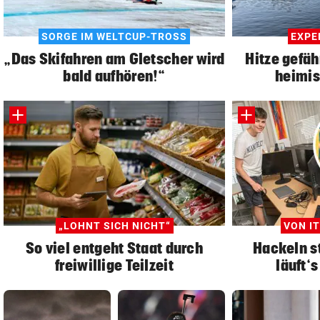
SORGE IM WELTCUP-TROSS
EXPE
„Das Skifahren am Gletscher wird
Hitze gefä
bald aufhören!“
heimis
„LOHNT SICH NICHT“
VON IT
So viel entgeht Staat durch
Hackeln st
freiwillige Teilzeit
läuft‘s