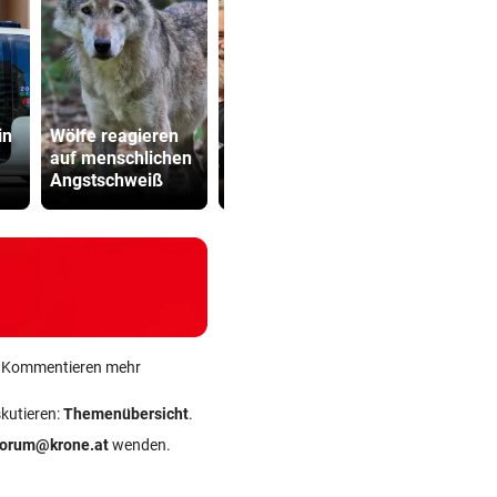
in
Wölfe reagieren
Russell Crowe: 25
SPÖ und Ö
auf menschlichen
Kilo Übergewicht
wollen die
Angstschweiß
wegtrainiert!
Lederer au
ein Kommentieren mehr
skutieren:
Themenübersicht
.
forum@krone.at
wenden.