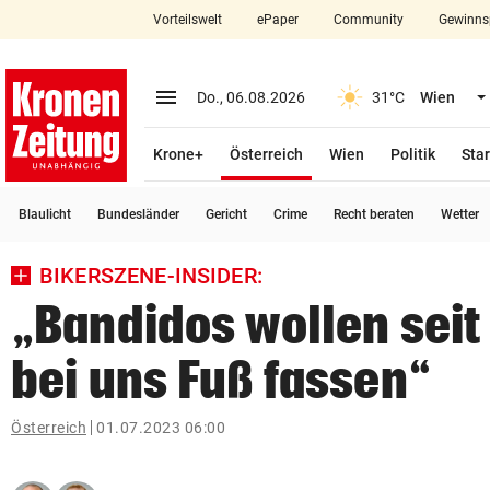
Vorteilswelt
ePaper
Community
Gewinns
close
Schließen
menu
Menü aufklappen
Do., 06.08.2026
31°C
Wien
Abonnieren
(ausgewählt)
Krone+
Österreich
Wien
Politik
Star
account_circle
arrow_right
Anmelden
Blaulicht
Bundesländer
Gericht
Crime
Recht beraten
Wetter
pin_drop
arrow_right
Bundesland auswäh
Wien
BIKERSZENE-INSIDER:
bookmark
Merkliste
„Bandidos wollen seit
bei uns Fuß fassen“
Suchbegriff
search
eingeben
Österreich
01.07.2023 06:00