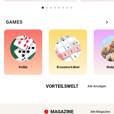
chevron_right
GAMES
Solitär
Kreuzworträtsel
Mahj
VORTEILSWELT
Alle Anzeigen
MAGAZINE
Alle Magazine