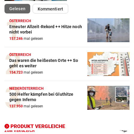
(ausgewählt)
Gelesen
Kommentiert
ÖSTERREICH
Erneuter Allzeit-Rekord ++ Hitze noch
nicht vorbei
Action-Cam Vergleich
157.246
mal gelesen
ZUM VERGLEICH
Crosstrainer Vergleich
ÖSTERREICH
Das waren die heißesten Orte ++ So
ZUM VERGLEICH
geht es weiter
154.723
mal gelesen
E-Bike Vergleich
ZUM VERGLEICH
NIEDERÖSTERREICH
500 Helfer kämpfen bei Gluthitze
Elektro-Scooter Vergleich
gegen Inferno
ZUM VERGLEICH
137.950
mal gelesen
Ergometer Vergleich
ZUM VERGLEICH
PRODUKT VERGLEICHE