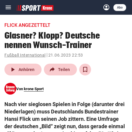
menu
account_circle
Navigation
Anmelden
Abo
close
Schließen
ein-/ausklappen
FLICK ANGEZETTELT
Abonnieren
Glasner? Klopp? Deutsche
nennen Wunsch-Trainer
account_circle
arrow_right
Anmelden
Fußball International
21.06.2023 22:53
pin_drop
arrow_right
Bundesland auswäh
Wien
play_arrow
Anhören
Teilen
bookmark
Merkliste
Von
krone Sport
Suchbegriff
search
Nach vier sieglosen Spielen in Folge (darunter drei
eingeben
Niederlagen) muss Deutschlands Bundestrainer
Hansi Flick um seinen Job zittern. Eine Umfrage
der deutschen „Bild“ zeigt nun, dass gerade einmal