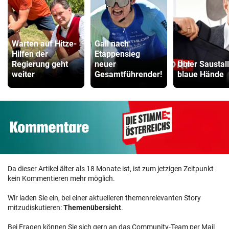
Warten auf Hitze-
Gall nach
Hilfen der
Etappensieg
Regierung geht
neuer
Übler Saustall 
weiter
Gesamtführender!
blaue Hände
Da dieser Artikel älter als 18 Monate ist, ist zum jetzigen Zeitpunkt
kein Kommentieren mehr möglich.
Wir laden Sie ein, bei einer aktuelleren themenrelevanten Story
mitzudiskutieren:
Themenübersicht
.
Bei Fragen können Sie sich gern an das Community-Team per Mail