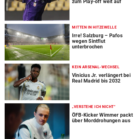
zum Play-off weit auf
MITTEN IN HITZEWELLE
Irre! Salzburg – Pafos
wegen Sintflut
unterbrochen
KEIN ARSENAL-WECHSEL
Vinicius Jr. verlängert bei
Real Madrid bis 2032
„VERSTEHE ICH NICHT“
ÖFB-Kicker Wimmer packt
über Morddrohungen aus