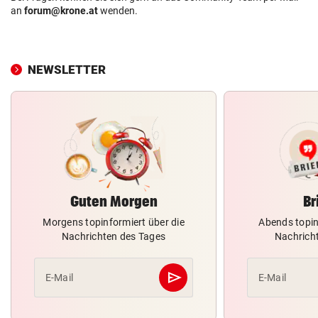
an
forum@krone.at
wenden.
NEWSLETTER
Guten Morgen
Br
Morgens topinformiert über die
Abends topin
Nachrichten des Tages
Nachrich
send
E-Mail
E-Mail
Abschicken