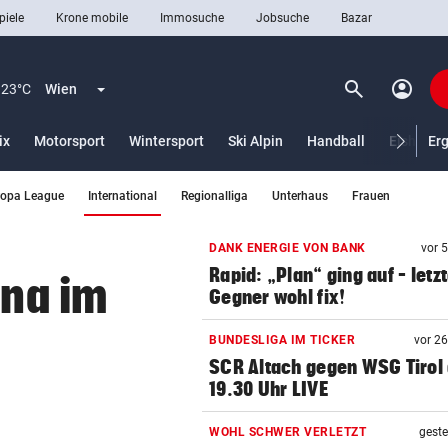
piele
Krone mobile
Immosuche
Jobsuche
Bazar
search
account_circle
Menü aufklappen
Suchen
23°C
Wien
ix
Motorsport
Wintersport
Ski Alpin
Handball
Eishocke
Er
(ausgewählt)
ropa League
International
Regionalliga
Unterhaus
Frauen
len
DANK ENERGIE VON BANK
vor 
Rapid: „Plan“ ging auf – letz
ina im
Gegner wohl fix!
BUNDESLIGA IM TICKER
vor 2
SCR Altach gegen WSG Tirol
19.30 Uhr LIVE
WOHL SCHWER VERLETZT
geste