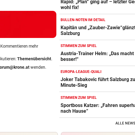
Rapid: „Plan“ ging auf – letzter G
wohl fix!
BULLEN-NOTEN IM DETAIL
Kapitän und „Zauber-Zawie“glänzt
Salzburg
ein Kommentieren mehr
STIMMEN ZUM SPIEL
Austria-Trainer Helm: „Das macht
skutieren:
Themenübersicht
.
besser!“
forum@krone.at
wenden.
EUROPA-LEAGUE-QUALI
Joker Tabakovic führt Salzburg zu
Minute-Sieg
STIMMEN ZUM SPIEL
Sportboss Katzer: „Fahren super
nach Hause“
ALLE NEWS