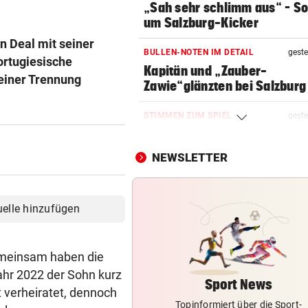
„Sah sehr schlimm aus“ – S
um Salzburg-Kicker
n Deal mit seiner
BULLEN-NOTEN IM DETAIL
geste
ortugiesische
Kapitän und „Zauber-
 einer Trennung
Zawie“glänzten bei Salzburg
STIMMEN ZUM SPIEL
geste
Austria-Trainer Helm: „Das
uns besser!“
NEWSLETTER
EUROPA-LEAGUE-QUALI
geste
Joker Tabakovic führt Salzbu
uelle hinzufügen
Last-Minute-Sieg
STIMMEN ZUM SPIEL
geste
gemeinsam haben die
Sportboss Katzer: „Fahren
ahr 2022 der Sohn kurz
superhappy nach Hause“
Sport News
t verheiratet, dennoch
Topinformiert über die Sport-
ORKAN, KEIN STROM & CO
geste