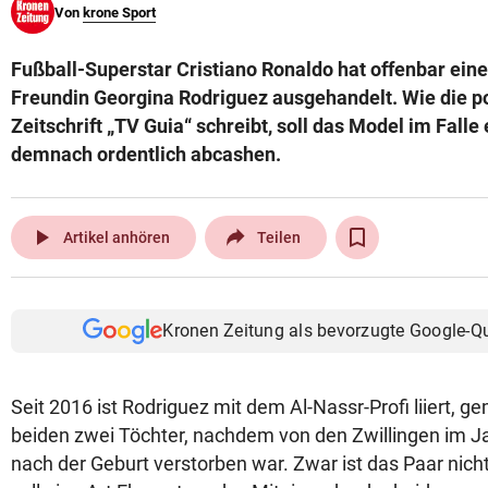
Von
krone Sport
© Krone Multimedia GmbH & Co KG 2026
Muthgasse 2, 1190 Wien
Fußball-Superstar Cristiano Ronaldo hat offenbar eine
Freundin Georgina Rodriguez ausgehandelt. Wie die p
Zeitschrift „TV Guia“ schreibt, soll das Model im Falle
demnach ordentlich abcashen.
play_arrow
Artikel anhören
Teilen
Kronen Zeitung als bevorzugte Google-Q
Seit 2016 ist Rodriguez mit dem Al-Nassr-Profi liiert, 
beiden zwei Töchter, nachdem von den Zwillingen im J
nach der Geburt verstorben war. Zwar ist das Paar nich