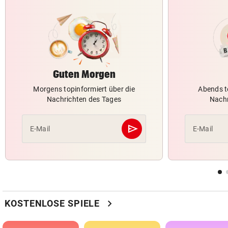
Guten Morgen
Morgens topinformiert über die
Abends t
Nachrichten des Tages
Nachr
send
E-Mail
E-Mail
Abschicken
chevron_right
KOSTENLOSE SPIELE