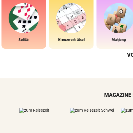
Solitär
Kreuzworträtsel
Mahjong
V
MAGAZINE 