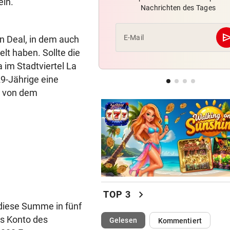
eln.
Nachrichten des Tages
Skurrilitäten in der Red Bull
häufen sich
se
E-Mail
n Deal, in dem auch
WASSERSPRINGEN
geste
lt haben. Sollte die
Knoll bei EM Achter vom Tur
 im Stadtviertel La
Lotfi auf Rang 12!
29-Jährige eine
t von dem
SCHON NÄCHSTE SAISON
geste
F1-Boss verrät: Es wird mehr
Sprintrennen geben
chevron_right
TOP 3
 diese Summe in fünf
as Konto des
(ausgewählt)
Gelesen
Kommentiert