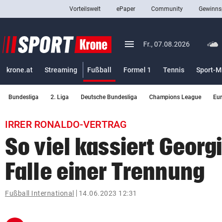
Vorteilswelt
ePaper
Community
Gewinns
close
Schließen
menu
Menü aufklappen
Fr., 07.08.2026
Abonnieren
(ausgewählt)
krone.at
Streaming
Fußball
Formel 1
Tennis
Sport-M
account_circle
arrow_right
Anmelden
Bundesliga
2. Liga
Deutsche Bundesliga
Champions League
Eu
pin_drop
arrow_right
Bundesland auswäh
Wien
IRRER RONALDO-VERTRAG
bookmark
Merkliste
So viel kassiert Georg
Falle einer Trennung
Suchbegriff
search
eingeben
Fußball International
14.06.2023 12:31