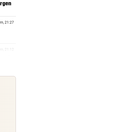
orgen
rn, 21:27
rn, 21:12
 macht
rn, 20:51
rg zu
rn, 20:15
Guten Morgen
Morgens topinformiert über die
rn, 20:06