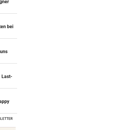
egner
en bei
 uns
 Last-
happy
LETTER