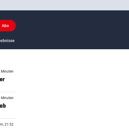
Abo
y
gebnisse
US-Sport
5 Minuten
ter
6 Minuten
 ab
rn, 21:52