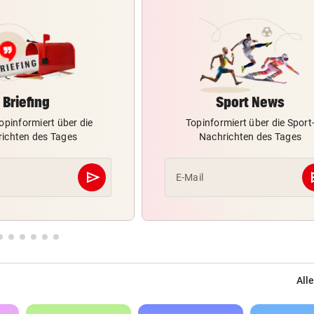
Briefing
Sport News
opinformiert über die
Topinformiert über die Sport
ichten des Tages
Nachrichten des Tages
send
s
E-Mail
Abschicken
Alle