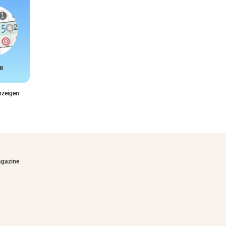
u
Snake
nzeigen
agazine