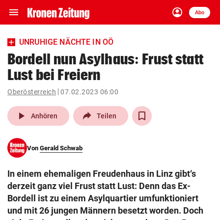
menu
account_circle
Navigation
Anmelden
Abo
close
Schließen
ein-/ausklappen
UNRUHIGE NÄCHTE IN OÖ
Abonnieren
Bordell nun Asylhaus: Frust statt
Lust bei Freiern
account_circle
arrow_right
Anmelden
Oberösterreich
07.02.2023 06:00
pin_drop
arrow_right
Bundesland auswäh
Wien
play_arrow
Anhören
Teilen
bookmark
Merkliste
Von
Gerald Schwab
Suchbegriff
search
In einem ehemaligen Freudenhaus in Linz gibt‘s
eingeben
derzeit ganz viel Frust statt Lust: Denn das Ex-
Bordell ist zu einem Asylquartier umfunktioniert
und mit 26 jungen Männern besetzt worden. Doch