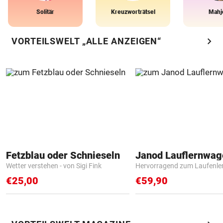
Solitär
Kreuzworträtsel
Mahj
chevron_right
VORTEILSWELT „ALLE ANZEIGEN“
Fetzblau oder Schnieseln
Janod Lauflernwa
Wetter verstehen - von Sigi Fink
Hervorragend zum Laufenle
€25,00
€59,90