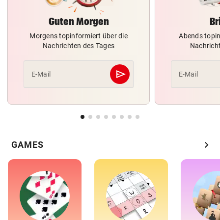
Guten Morgen
Br
Morgens topinformiert über die
Abends topin
Nachrichten des Tages
Nachrich
send
E-Mail
E-Mail
Abschicken
chevron_right
GAMES