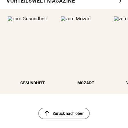
chevron_right
VORTEILSWELT MAGAZINE
GESUNDHEIT
MOZART
north
Zurück nach oben