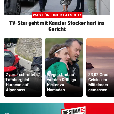
WAS FÜR EINE KLATSCHE!
TV-Star geht mit Kanzler Stocker hart ins
Gericht
Zyprer schrottet
Wegen Umbau
33,02 Grad
Lamborghini
wurden Drittliga-
Celsius im
Huracan auf
Kicker zu
Mittelmeer
Alpenpass
Nomaden
gemessen!