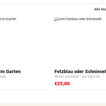
Alle An
 im Garten
Fetzblau oder Schniese
Faule
Wetter verstehen - von Sigi Fink
€25,00