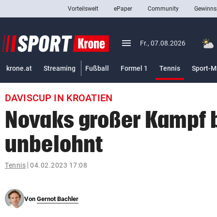
Vorteilswelt
ePaper
Community
Gewinns
close
Schließen
menu
Menü aufklappen
Fr., 07.08.2026
Abonnieren
(ausgewäh
krone.at
Streaming
Fußball
Formel 1
Tennis
Sport-M
account_circle
arrow_right
Anmelden
DAVISCUP IN KROATIEN
pin_drop
arrow_right
Bundesland auswäh
Wien
Novaks großer Kampf 
bookmark
Merkliste
unbelohnt
Suchbegriff
Tennis
04.02.2023 17:08
search
eingeben
Von
Gernot Bachler