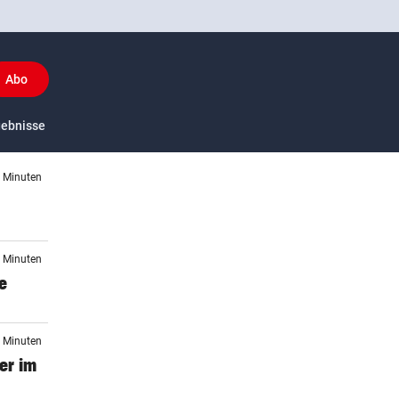
Abo
y
gebnisse
US-Sport
5 Minuten
6 Minuten
e
1 Minuten
er im