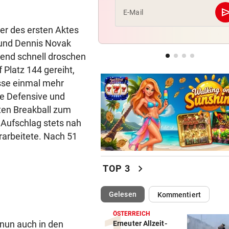
se
E-Mail
JUBEL NACH 2:1-SIEG
er des ersten Aktes
Geburtstagsbier als Belohnu
 und Dennis Novak
Austria-Kapitän
send schnell droschen
HÜRDEN-ASS BEI EM:
 Platz 144 gereiht,
„Ich versuche bewusst, kein
lisse einmal mehr
darum zu machen“
re Defensive und
iten Breakball zum
 Aufschlag stets nah
rarbeitete. Nach 51
chevron_right
TOP 3
(ausgewählt)
Gelesen
Kommentiert
ÖSTERREICH
 nun auch in den
Erneuter Allzeit-