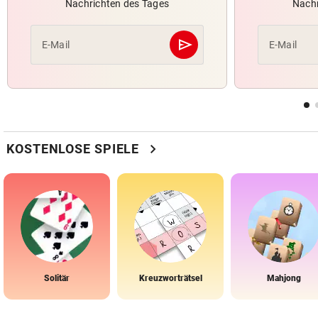
Nachrichten des Tages
Nachr
send
E-Mail
E-Mail
Abschicken
chevron_right
KOSTENLOSE SPIELE
Solitär
Kreuzworträtsel
Mahjong