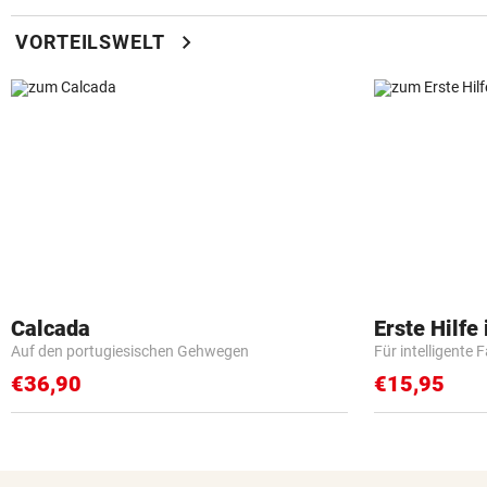
chevron_right
VORTEILSWELT
Calcada
Erste Hilfe
Auf den portugiesischen Gehwegen
Für intelligente 
€36,90
€15,95