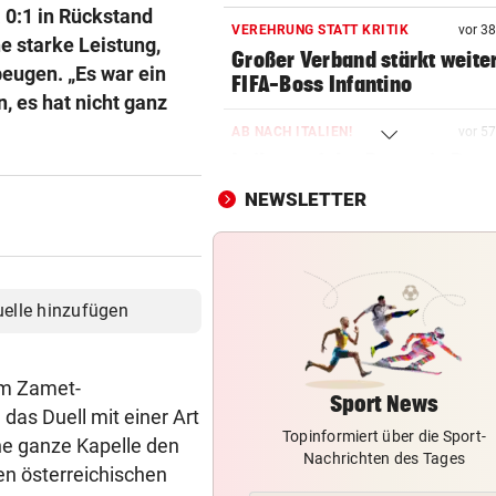
a 0:1 in Rückstand
VEREHRUNG STATT KRITIK
vor 3
e starke Leistung,
Großer Verband stärkt weite
beugen. „Es war ein
FIFA-Boss Infantino
, es hat nicht ganz
AB NACH ITALIEN!
vor 5
Leihe perfekt: Borussia Dor
vermeldet Abgang
NEWSLETTER
LANGER EUROPACUPABEND
Salzburg: Lob von Brasilien-
und große Sorgen
uelle hinzufügen
GROSSE AUFREGUNG
Brandgefahr? Hitze löst vor 
im Zamet-
Störfeuer aus
Sport News
das Duell mit einer Art
Topinformiert über die Sport-
HOCKEYCRACKS IM SOMMER
ne ganze Kapelle den
Nachrichten des Tages
Klassek ist der Jannik Sinner
en österreichischen
Tennis-Unterhaus