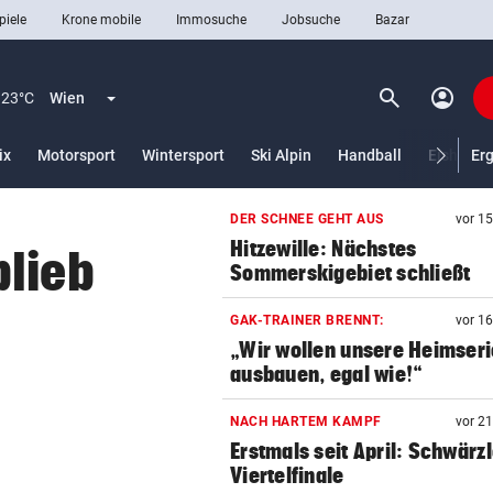
piele
Krone mobile
Immosuche
Jobsuche
Bazar
search
account_circle
Menü aufklappen
Suchen
23°C
Wien
lt)
ix
Motorsport
Wintersport
Ski Alpin
Handball
Eishocke
Er
DER SCHNEE GEHT AUS
vor 1
len
Hitzewille: Nächstes
blieb
Sommerskigebiet schließt
GAK-TRAINER BRENNT:
vor 1
„Wir wollen unsere Heimseri
ausbauen, egal wie!“
NACH HARTEM KAMPF
vor 2
Erstmals seit April: Schwärzl
Viertelfinale