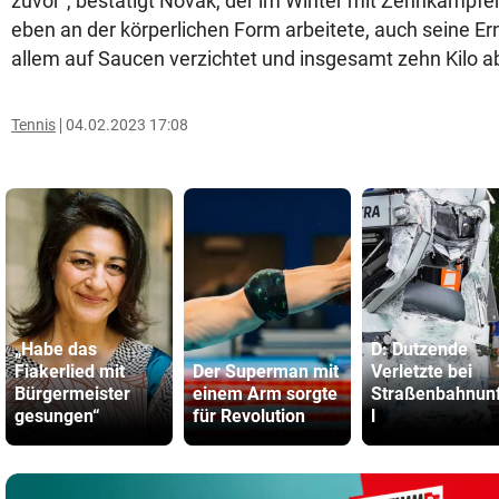
zuvor“, bestätigt Novak, der im Winter mit Zehnkämpfe
eben an der körperlichen Form arbeitete, auch seine Er
allem auf Saucen verzichtet und insgesamt zehn Kilo 
Tennis
04.02.2023 17:08
„Habe das
D: Dutzende
Fiakerlied mit
Der Superman mit
Verletzte bei
Bürgermeister
einem Arm sorgte
Straßenbahnunf
gesungen“
für Revolution
l