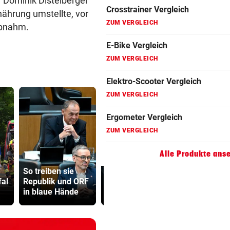
r Dominik Distelberger
Fahrradanhänger Vergleich
nährung umstellte, vor
abnahm.
ZUM VERGLEICH
Faszienrolle Vergleich
ZUM VERGLEICH
Hoverboard Vergleich
ZUM VERGLEICH
Kinderfahrrad Vergleich
ZUM VERGLEICH
Alle Produkte ans
Lottogewin
So treiben sie
Wincent Weiss:
schickte o
al
Republik und ORF
Fanliebe und ein
Bilder an
in blaue Hände
falscher Freitag
Teenager