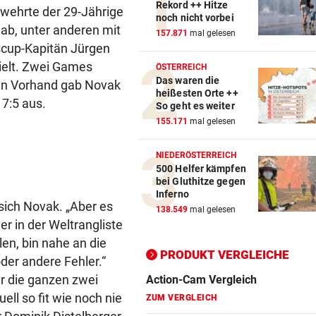
Rekord ++ Hitze
 wehrte der 29-Jährige
noch nicht vorbei
 ab, unter anderen mit
157.871
mal gelesen
Action-Cam Vergleich
iscup-Kapitän Jürgen
ZUM VERGLEICH
hielt. Zwei Games
ÖSTERREICH
Das waren die
nen Vorhand gab Novak
Crosstrainer Vergleich
heißesten Orte ++
 7:5 aus.
ZUM VERGLEICH
So geht es weiter
155.171
mal gelesen
E-Bike Vergleich
ZUM VERGLEICH
NIEDERÖSTERREICH
500 Helfer kämpfen
bei Gluthitze gegen
Elektro-Scooter Vergleich
Inferno
ZUM VERGLEICH
 sich Novak. „Aber es
138.549
mal gelesen
r in der Weltrangliste
Ergometer Vergleich
len, bin nahe an die
ZUM VERGLEICH
PRODUKT VERGLEICHE
der andere Fehler.“
er die ganzen zwei
Fahrrad Test
ell so fit wie noch nie
ZUM VERGLEICH