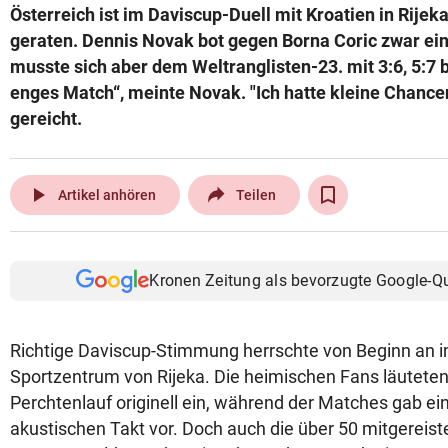
Österreich ist im Daviscup-Duell mit Kroatien in Rijek
© Krone Multimedia GmbH & Co KG 2026
geraten. Dennis Novak bot gegen Borna Coric zwar ein
Muthgasse 2, 1190 Wien
musste sich aber dem Weltranglisten-23. mit 3:6, 5:7 
enges Match“, meinte Novak. "Ich hatte kleine Chancen
gereicht.
play_arrow
Artikel anhören
Teilen
Kronen Zeitung als bevorzugte Google-Q
Richtige Daviscup-Stimmung herrschte von Beginn an 
Sportzentrum von Rijeka. Die heimischen Fans läuteten 
Perchtenlauf originell ein, während der Matches gab ei
akustischen Takt vor. Doch auch die über 50 mitgereist