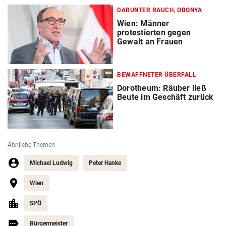
DARUNTER RAUCH, OBONYA
Wien: Männer
protestierten gegen
Gewalt an Frauen
BEWAFFNETER ÜBERFALL
Dorotheum: Räuber ließ
Beute im Geschäft zurück
Ähnliche Themen
Michael Ludwig
Peter Hanke
Wien
SPÖ
Bürgermeister