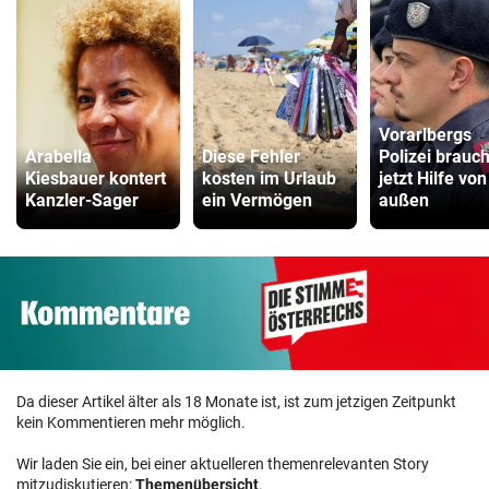
Vorarlbergs
Arabella
Diese Fehler
Polizei brauch
Kiesbauer kontert
kosten im Urlaub
jetzt Hilfe von
Kanzler-Sager
ein Vermögen
außen
Da dieser Artikel älter als 18 Monate ist, ist zum jetzigen Zeitpunkt
kein Kommentieren mehr möglich.
Wir laden Sie ein, bei einer aktuelleren themenrelevanten Story
mitzudiskutieren:
Themenübersicht
.