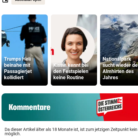
Trumps Heli
Nationalpark
beinahe mit
Kissin kennt bei
sucht wieder d
Passagierjet
den Festspielen
Almhirten des
kollidiert
keine Routine
Jahres
Da dieser Artikel älter als 18 Monate ist, ist zum jetzigen Zeitpunkt k
möglich.