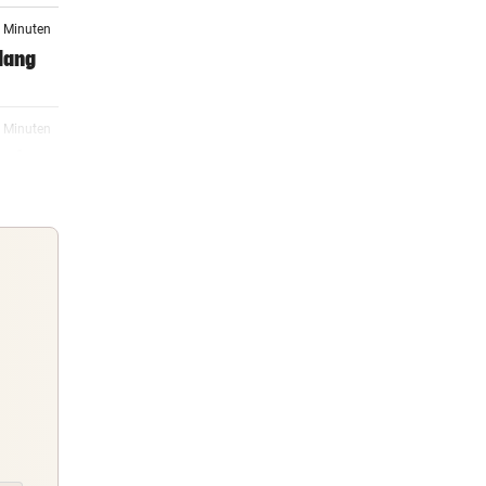
8 Minuten
lang
8 Minuten
auf
16:32
16:30
Guten Morgen
Morgens topinformiert über die
16:30
Nachrichten des Tages