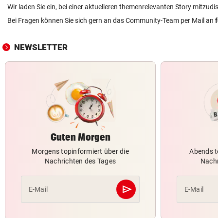
Wir laden Sie ein, bei einer aktuelleren themenrelevanten Story mitzudi
Bei Fragen können Sie sich gern an das Community-Team per Mail an
NEWSLETTER
Guten Morgen
Morgens topinformiert über die
Abends t
Nachrichten des Tages
Nachr
send
E-Mail
E-Mail
Abschicken