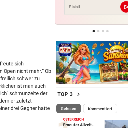
se
E-Mail
LEIPZIGS SEIWALD
„Er ist wie der Liebling aller
Schwiegermütter!“
NHL-ASS HAUTNAH
Marco Kasper: „Brenne fürs
Eishockey wie mit 16!“
 freute sich
n Open nicht mehr.“ Ob
 freilich schwer zu
cklicher ist man auch
lich“ schmunzelte der
chevron_right
TOP 3
 dem er zuletzt
einer drei Gegner hatte
(ausgewählt)
Gelesen
Kommentiert
ÖSTERREICH
Erneuter Allzeit-