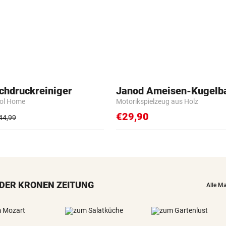
chdruckreiniger
Janod Ameisen-Kugelb
rol Home
Motorikspielzeug aus Holz
€29,90
44,99
DER KRONEN ZEITUNG
Alle M