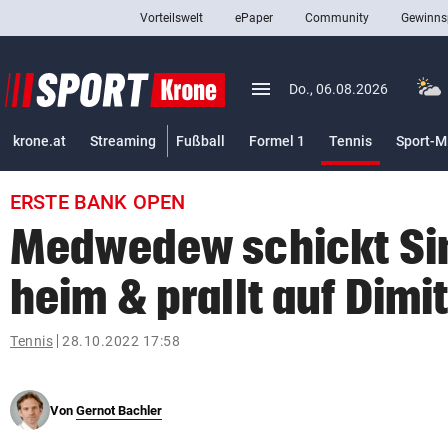
Vorteilswelt
ePaper
Community
Gewinns
close
Schließen
menu
Menü aufklappen
Do., 06.08.2026
Abonnieren
(ausgewäh
krone.at
Streaming
Fußball
Formel 1
Tennis
Sport-M
account_circle
arrow_right
Anmelden
ERSTE BANK OPEN
pin_drop
arrow_right
Bundesland auswäh
Wien
Medwedew schickt Si
bookmark
Merkliste
heim & prallt auf Dimi
Suchbegriff
Tennis
28.10.2022 17:58
search
eingeben
Von
Gernot Bachler