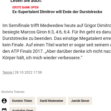
Lesen Sie auch:
ERSTE BANK OPEN
Ex-Supertalent Dimitrov will Ende der Durststrecke
Im Semifinale trifft Medwedew heute auf Grigor Dimitro
besiegte Marcos Giron 6:3, 4:6, 6:4. Für ihn geht es dar
Durststrecke zu beenden. Das einstige Megatalent erre
kein Finale. Auf einen Titel wartet er sogar seit seinem 
den ATP Finals 2017. „Aber darüber denke ich nicht nach
Körper hält, ich mich wieder verbessere.“
Tennis
28.10.2022 17:58
Ähnliche Themen
Dominic Thiem
Daniil Medwedew
Jannik Sinner
Australian Open