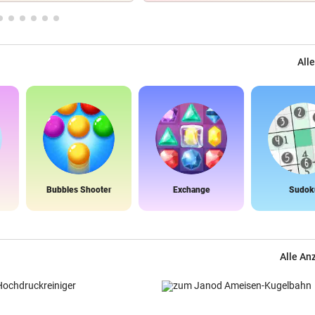
Alle
Bubbles Shooter
Exchange
Sudok
Alle An