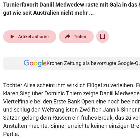
Turnierfavorit Daniil Medwedew raste mit Gala in das 
© Krone Multimedia GmbH & Co KG 2026
gut wie seit Australien nicht mehr ...
Muthgasse 2, 1190 Wien
play_arrow
Artikel anhören
Teilen
Kronen Zeitung als bevorzugte Google-Q
Tochter Alisa scheint ihm wirklich Flügel zu verleihen.
klaren Sieg über Dominic Thiem zeigte Daniil Medwed
Viertelfinale bei den Erste Bank Open eine noch beein
und schlug den Weltranglisten-Zwölften Jannik Sinner mi
Sätzen gelang dem Russen ein frühes Break, das zu ver
Anstalten machte. Sinner erreichte keinen einzigen Bre
Partie.