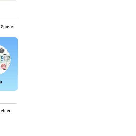
 Spiele
u
Snake
zeigen