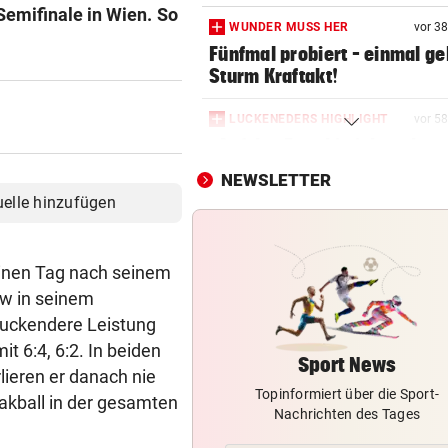
Semifinale in Wien. So
WUNDER MUSS HER
vor 3
Fünfmal probiert – einmal ge
Sturm Kraftakt!
LUCKENEDERS HIGHLIGHT
vor 5
„Auf das Foto bin ich stolz – 
die Gelbe auch“
NEWSLETTER
uelle hinzufügen
TROTZ FIFA-RÜCKZIEHER
Knallhart! UEFA droht schon
wieder mit WM-Boykott
 Einen Tag nach seinem
ew in seinem
2. LIGA
druckendere Leistung
Wacker fordert den großen
t 6:4, 6:2. In beiden
Aufstiegsfavoriten
Sport News
lieren er danach nie
Topinformiert über die Sport-
FIFA IN DER KRITIK
akball in der gesamten
Nachrichten des Tages
Wie Infantino jetzt in den
Angriffsmodus schaltet