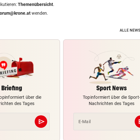
skutieren:
Themenübersicht
.
forum@krone.at
wenden.
ALLE NEWS
Briefing
Sport News
opinformiert über die
Topinformiert über die Sport
ichten des Tages
Nachrichten des Tages
send
s
E-Mail
Abschicken