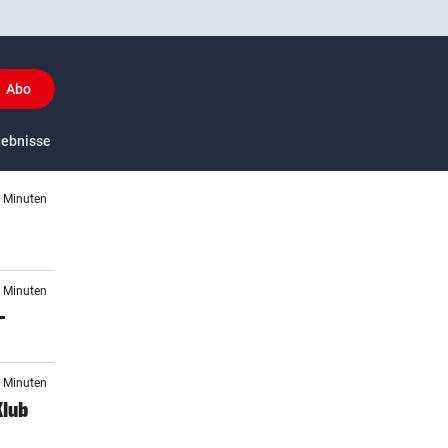
Abo
y
gebnisse
US-Sport
4 Minuten
9 Minuten
–
8 Minuten
Klub