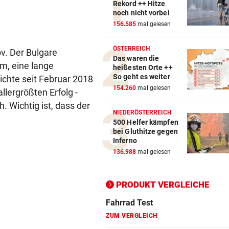
Rekord ++ Hitze
noch nicht vorbei
156.585
mal gelesen
Action-Cam Vergleich
ÖSTERREICH
v. Der Bulgare
ZUM VERGLEICH
Das waren die
um, eine lange
heißesten Orte ++
Crosstrainer Vergleich
So geht es weiter
ichte seit Februar 2018
ZUM VERGLEICH
154.260
mal gelesen
allergrößten Erfolg -
. Wichtig ist, dass der
E-Bike Vergleich
NIEDERÖSTERREICH
500 Helfer kämpfen
ZUM VERGLEICH
bei Gluthitze gegen
Inferno
Elektro-Scooter Vergleich
136.988
mal gelesen
ZUM VERGLEICH
Ergometer Vergleich
PRODUKT VERGLEICHE
ZUM VERGLEICH
Fahrrad Test