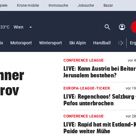
piele
Krone mobile
Immosuche
Jobsuche
Bazar
search
account_circle
Menü aufklappen
Suchen
33°C
Wien
lt)
ix
Motorsport
Wintersport
Ski Alpin
Handball
Eishocke
Er
CONFERENCE LEAGUE
vor 
len
LIVE: Kann Austria bei Beitar
nner
Jerusalem bestehen?
trov
EUROPA-LEAGUE-TICKER
vor 1
LIVE: Regenchaos! Salzburg 
Pafos unterbrochen
CONFERENCE LEAGUE
vor 2
LIVE: Rapid hat mit Estland-
Paide weiter Mühe