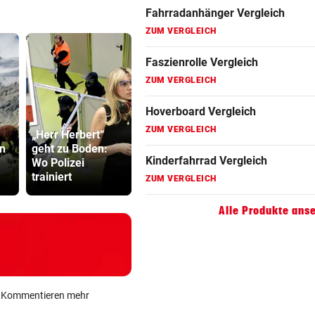
ZUM VERGLEICH
Fahrradanhänger Vergleich
ZUM VERGLEICH
Faszienrolle Vergleich
ZUM VERGLEICH
Hoverboard Vergleich
„Herr Herbert“
Linzer kämpfen
en
geht zu Boden:
aktuell gegen
Cobra stür
ZUM VERGLEICH
Wo Polizei
heiße
Dorotheum,
trainiert
Temperaturen
ist versch
Kinderfahrrad Vergleich
ZUM VERGLEICH
Alle Produkte ans
ein Kommentieren mehr