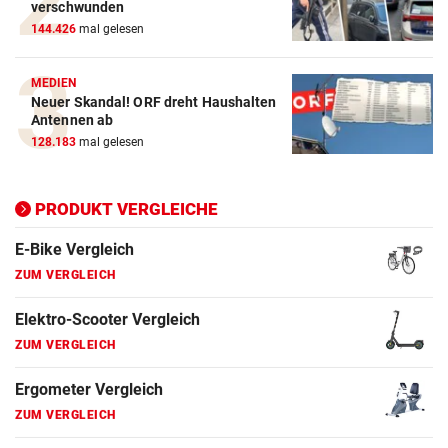
verschwunden
144.426
mal gelesen
E-Bike Vergleich
ZUM VERGLEICH
MEDIEN
Neuer Skandal! ORF dreht Haushalten
Elektro-Scooter Vergleich
Antennen ab
ZUM VERGLEICH
128.183
mal gelesen
Ergometer Vergleich
ZUM VERGLEICH
PRODUKT VERGLEICHE
Fahrrad Test
ZUM VERGLEICH
Fahrradanhänger Vergleich
ZUM VERGLEICH
Faszienrolle Vergleich
ZUM VERGLEICH