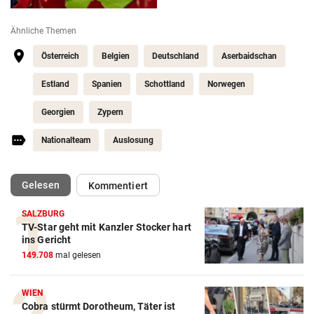
Ähnliche Themen
Österreich
Belgien
Deutschland
Aserbaidschan
Estland
Spanien
Schottland
Norwegen
Georgien
Zypern
Nationalteam
Auslosung
(ausgewählt)
Gelesen
Kommentiert
SALZBURG
TV-Star geht mit Kanzler Stocker hart
Action-Cam Vergleich
ins Gericht
149.708
mal gelesen
ZUM VERGLEICH
Crosstrainer Vergleich
WIEN
Cobra stürmt Dorotheum, Täter ist
ZUM VERGLEICH