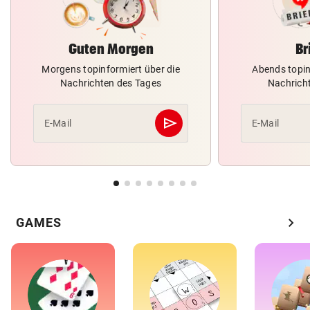
Guten Morgen
Br
Morgens topinformiert über die
Abends topin
Nachrichten des Tages
Nachrich
send
E-Mail
E-Mail
Abschicken
chevron_right
GAMES