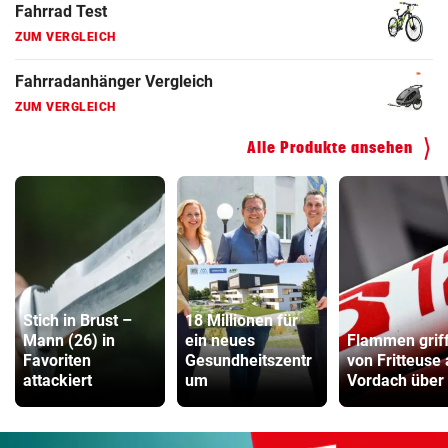
Hoverboard Vergleich
ZUM VERGLEICH
Kinderfahrrad Vergleich
ZUM VERGLEICH
Alle Produkte ansehen
Stich in Brust –
18 Millionen für
Mann (26) in
ein neues
Flammen grif
Favoriten
Gesundheitszentr
von Fritteuse 
attackiert
um
Vordach über