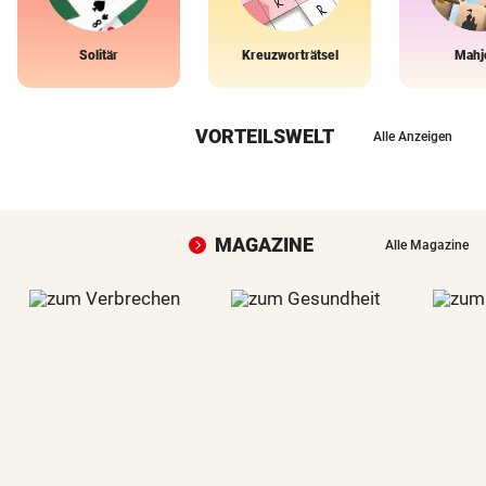
Solitär
Kreuzworträtsel
Mahj
VORTEILSWELT
Alle Anzeigen
MAGAZINE
Alle Magazine