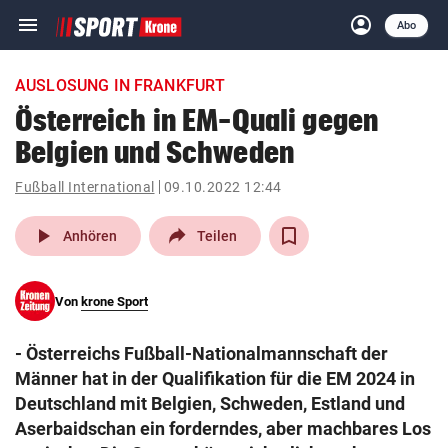
menu
account_circle
Navigation
Anmelden
Abo
close
Schließen
ein-/ausklappen
AUSLOSUNG IN FRANKFURT
Abonnieren
Österreich in EM-Quali gegen
Belgien und Schweden
account_circle
arrow_right
Anmelden
Fußball International
09.10.2022 12:44
pin_drop
arrow_right
Bundesland auswäh
Wien
play_arrow
Anhören
Teilen
bookmark
Merkliste
Von
krone Sport
Suchbegriff
search
- Österreichs Fußball-Nationalmannschaft der
eingeben
Männer hat in der Qualifikation für die EM 2024 in
Deutschland mit Belgien, Schweden, Estland und
Aserbaidschan ein forderndes, aber machbares Los