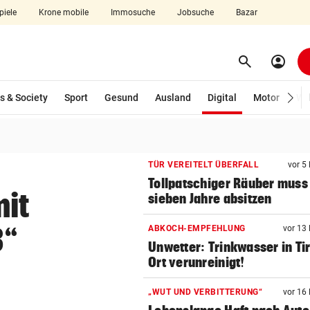
piele
Krone mobile
Immosuche
Jobsuche
Bazar
search
account_circle
Menü aufklappen
Suchen
(ausgewählt)
s & Society
Sport
Gesund
Ausland
Digital
Motor
Wir
len
TÜR VEREITELT ÜBERFALL
vor 5
Tollpatschiger Räuber muss
mit
sieben Jahre absitzen
3“
ABKOCH-EMPFEHLUNG
vor 13
Unwetter: Trinkwasser in Ti
Ort verunreinigt!
„WUT UND VERBITTERUNG“
vor 16