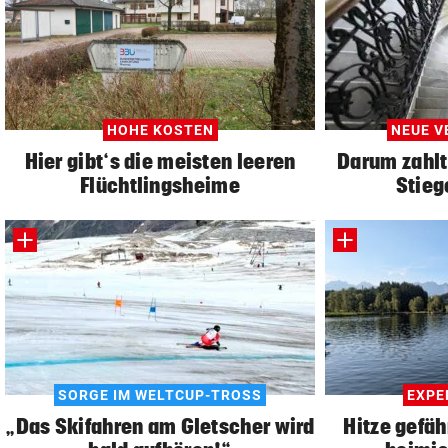
HOHE KOSTEN
NEUE V
Hier gibt‘s die meisten leeren
Darum zahlt
Flüchtlingsheime
Stieg
SORGE IM WELTCUP-TROSS
EXPE
„Das Skifahren am Gletscher wird
Hitze gefä