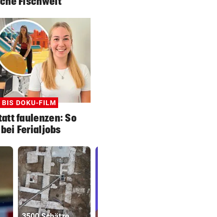
che Fischwelt
 BIS DOKU-FILM
att faulenzen: So
 bei Ferialjobs
3500 Schätze
„Legende!“