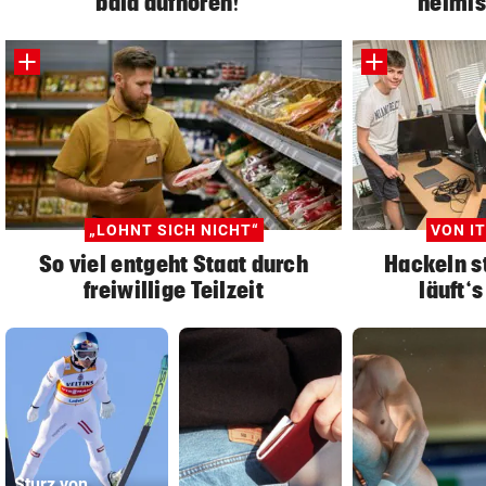
bald aufhören!“
heimis
„LOHNT SICH NICHT“
VON IT
So viel entgeht Staat durch
Hackeln st
freiwillige Teilzeit
läuft‘s
Sturz von