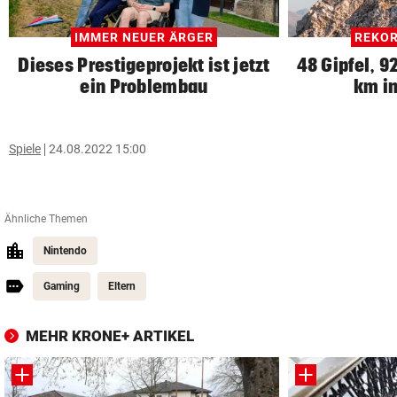
IMMER NEUER ÄRGER
REKO
Dieses Prestigeprojekt ist jetzt
48 Gipfel, 
ein Problembau
km in
Spiele
24.08.2022 15:00
Ähnliche Themen
Nintendo
Gaming
Eltern
MEHR KRONE+ ARTIKEL