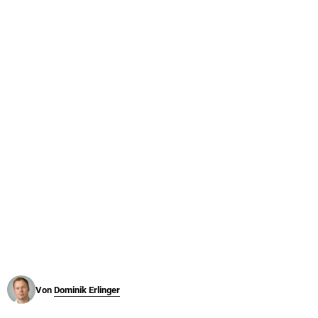
© Krone Multimedia GmbH & Co KG 2026
Muthgasse 2, 1190 Wien
Von
Dominik Erlinger