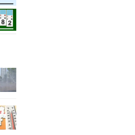
en
 Stunden
auf
 Stunden
ie
 Stunden
 Stunden
“