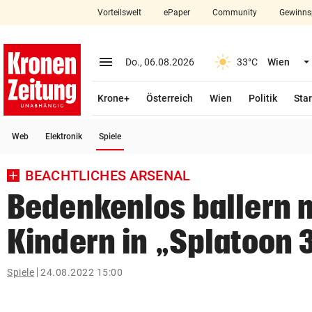
Vorteilswelt
ePaper
Community
Gewinns
close
Schließen
menu
Menü aufklappen
Do., 06.08.2026
33°C
Wien
Abonnieren
Krone+
Österreich
Wien
Politik
Star
account_circle
arrow_right
Anmelden
(ausgewählt)
Web
Elektronik
Spiele
pin_drop
arrow_right
Bundesland auswäh
Wien
BEACHTLICHES ARSENAL
bookmark
Merkliste
Bedenkenlos ballern 
Kindern in „Splatoon 
Suchbegriff
search
eingeben
Spiele
24.08.2022 15:00