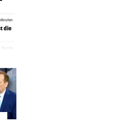
-
 Minuten
t die
r Stunde
 nach
r Stunde
:
r Stunde
r Stunde