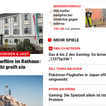
FREIHEIT IN KASACHSTAN
vor 2
NIEDERÖSTERREICH
Geschenk Putins: Tigerdam
500 Helfer
sprintet in Freiheit
kämpfen bei
Gluthitze gegen
Inferno
VON HINTEN GEPACKT
vor 2
135.140
mal gelesen
25-jähriger Mann in Park ge
und ausgeraubt
MEHR SPIELE
MUSKEL-COMEBACK
vor 2
ENDLICH MITREDEN
Russell Crowe: 25 Kilo
CHEIDER & JOST
Das A bis Z des Gaming: So lerne
Übergewicht wegtrainiert!
„13375p34k“!
affäre im Rathaus:
ht greift ein
SOLL TOURIS ANLOCKEN
Pokémon-Flughafen in Japan offiz
eingeweiht
STUDIE AUS KREMS
Gaming: Die Spielzeit allein ist ni
Problem