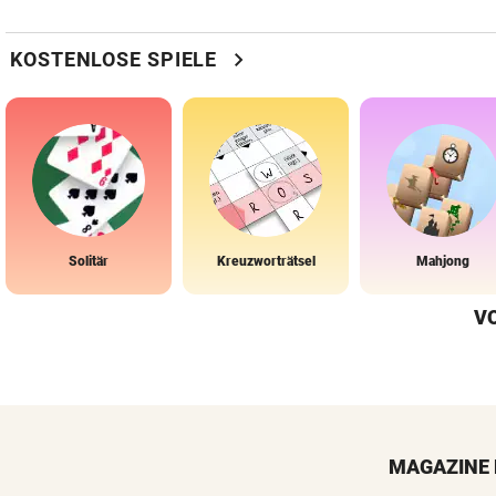
chevron_right
KOSTENLOSE SPIELE
Solitär
Kreuzworträtsel
Mahjong
V
MAGAZINE 