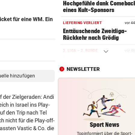
Hochgefühle dank Comebac
eines Kult-Sponsors
icket für eine WM. Ein
LIEFERING VERLIERT
vor 4
Enttäuschende Zweitliga-
Rückkehr nach Grödig
2. LIGA – 2. RUNDE
vor 4
Fehlstart komplett! Nächste 
für St. Pölten
NEWSLETTER
uelle hinzufügen
IN GREENSBORO
Straka verpasst bei PGA-Tur
den Cut vorzeitig
f der Zielgeraden: Andi
h in Israel ins Play-
SCHRIEB WM-GESCHICHTE
uf den Trip nach Tel
Bayern kassiert Millionen – 
 nicht für die Play-off-
Transfer-Clou
Sport News
passten Vastic & Co. die
Topinformiert über die Sport-
BEI WOLFURTTROPHY