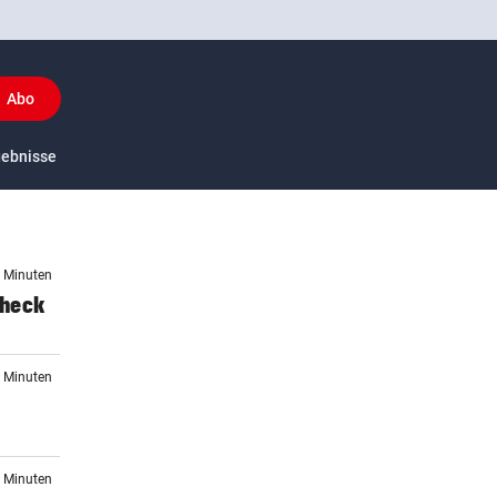
Abo
y
gebnisse
US-Sport
0 Minuten
Check
3 Minuten
8 Minuten