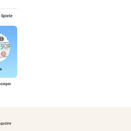
 Spiele
u
Snake
nzeigen
agazine