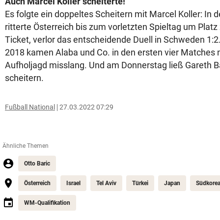
Auch Marcel Koller scheiterte!
Es folgte ein doppeltes Scheitern mit Marcel Koller: In d
ritterte Österreich bis zum vorletzten Spieltag um Platz
Ticket, verlor das entscheidende Duell in Schweden 1:2
2018 kamen Alaba und Co. in den ersten vier Matches nu
Aufholjagd misslang. Und am Donnerstag ließ Gareth Ba
scheitern.
Fußball National
27.03.2022 07:29
Ähnliche Themen
Otto Baric
Österreich
Israel
Tel Aviv
Türkei
Japan
Südkore
WM-Qualifikation