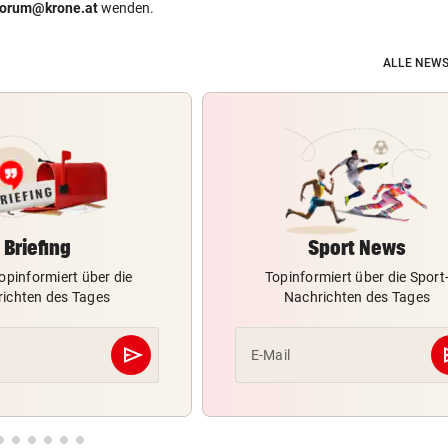
forum@krone.at
wenden.
ALLE NEWS
Briefing
Sport News
opinformiert über die
Topinformiert über die Sport
ichten des Tages
Nachrichten des Tages
send
s
E-Mail
Abschicken