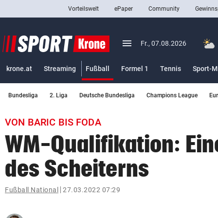
Vorteilswelt
ePaper
Community
Gewinns
close
Schließen
menu
Menü aufklappen
Fr., 07.08.2026
Abonnieren
(ausgewählt)
krone.at
Streaming
Fußball
Formel 1
Tennis
Sport-M
account_circle
arrow_right
Anmelden
Bundesliga
2. Liga
Deutsche Bundesliga
Champions League
Eu
pin_drop
arrow_right
Bundesland auswäh
Wien
VON BARIC BIS FODA
bookmark
Merkliste
WM-Qualifikation: Ein
des Scheiterns
Suchbegriff
search
eingeben
Fußball National
27.03.2022 07:29