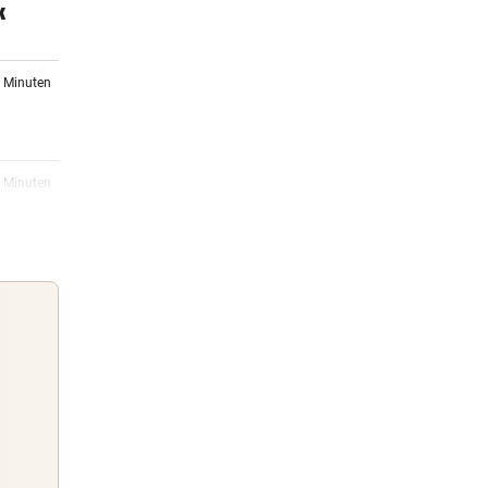
k
4 Minuten
6 Minuten
Pleite
18:01
nier
17:55
dank
Guten Morgen
Morgens topinformiert über die
17:25