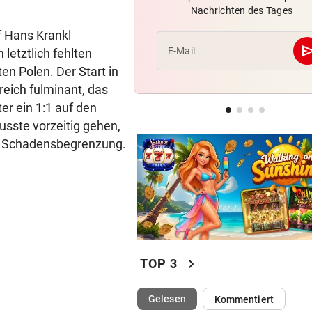
Nachrichten des Tages
Lokalmatadorin und Tirol-
Youngster mit Sensation
f Hans Krankl
se
E-Mail
letztlich fehlten
RED BULL SALZBURG/WAC
ten Polen. Der Start in
Verhounig mit Klausel, Verhä
kreich fulminant, das
am Prüfstand
er ein 1:1 auf den
usste vorzeitig gehen,
VARIABLE OFFENSIVE
um Schadensbegrenzung.
Rapids System? „Lassen de
Jungs alle Freiheiten!“
chevron_right
TOP 3
(ausgewählt)
Gelesen
Kommentiert