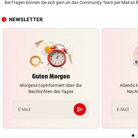
Bei Fragen können Sie sich gern an das Community-Team per Mail an
NEWSLETTER
Guten Morgen
Morgens topinformiert über die
Abends t
Nachrichten des Tages
Nachr
send
E-Mail
E-Mail
Abschicken