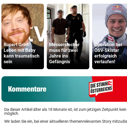
Rupert Grint:
Messerstecher
Operation bei
Leben mit Baby
muss für zwei
ÖSV-Skistar
kann traumatisch
Jahre ins
erfolgreich
sein
Gefängnis
verlaufen!
Da dieser Artikel älter als 18 Monate ist, ist zum jetzigen Zeitpunkt k
möglich.
Wir laden Sie ein, bei einer aktuelleren themenrelevanten Story mitzudi