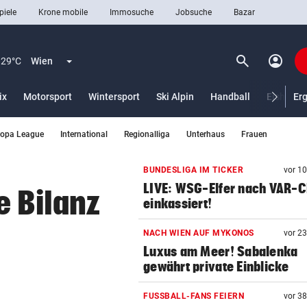
piele
Krone mobile
Immosuche
Jobsuche
Bazar
search
account_circle
Menü aufklappen
Suchen
29°C
Wien
ix
Motorsport
Wintersport
Ski Alpin
Handball
Eishocke
Er
ropa League
International
Regionalliga
Unterhaus
Frauen
len
BUNDESLIGA IM TICKER
vor 1
LIVE: WSG-Elfer nach VAR-
e Bilanz
einkassiert!
NACH WIEN AUF MYKONOS
vor 2
Luxus am Meer! Sabalenka
gewährt private Einblicke
FUSSBALL-FANS FEIERN
vor 3