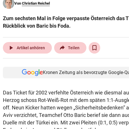
Von
Christian Reichel
© Krone Multimedia GmbH & Co KG 2026
Muthgasse 2, 1190 Wien
Zum sechsten Mal in Folge verpasste Österreich das T
Rückblick von Baric bis Foda.
play_arrow
Artikel anhören
Teilen
Kronen Zeitung als bevorzugte Google-Q
Das Ticket für 2002 verfehlte Österreich wie diesmal au
Herzog schoss Rot-Weiß-Rot mit dem späten 1:1-Ausgleic
off. Neun Kicker hatten wegen „Sicherheitsbedenken“ a
Aviv verzichtet, Teamchef Otto Baric berief sie dann auch
Duelle mit der Türkei ein. Mit zwei Pleiten (0:1, 0:5) ver