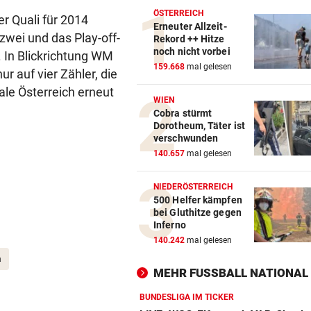
ÖSTERREICH
er Quali für 2014
Erneuter Allzeit-
 zwei und das Play-off-
Rekord ++ Hitze
noch nicht vorbei
. In Blickrichtung WM
159.668
mal gelesen
r auf vier Zähler, die
le Österreich erneut
WIEN
Cobra stürmt
Dorotheum, Täter ist
verschwunden
140.657
mal gelesen
NIEDERÖSTERREICH
500 Helfer kämpfen
bei Gluthitze gegen
Inferno
140.242
mal gelesen
a
MEHR FUSSBALL NATIONAL
BUNDESLIGA IM TICKER