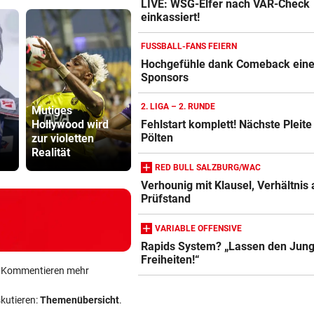
LIVE: WSG-Elfer nach VAR-Check
einkassiert!
FUSSBALL-FANS FEIERN
Hochgefühle dank Comeback eines
Sponsors
2. LIGA – 2. RUNDE
Mutiges
Hollywood wird
Steirer (68) hatte
Sager wirkt
Fehlstart komplett! Nächste Pleite 
Pölten
zur violetten
zehn Kilogramm
Mütter-Auf
Realität
Kokain im Koffer
gegen Kanz
RED BULL SALZBURG/WAC
Verhounig mit Klausel, Verhältnis
Prüfstand
VARIABLE OFFENSIVE
Rapids System? „Lassen den Jung
Freiheiten!“
ein Kommentieren mehr
skutieren:
Themenübersicht
.