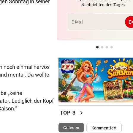
igen Sonntag in seiner
Nachrichten des Tages
Darum ist die Wiener Austria
handlungsfähig
se
E-Mail
HEIMBILANZ IST SPITZE
Gegen Salzburg mauern? Für
WAC keine Option
POLIZEI IM GROSSEINSATZ
Supercup lockt die Fan-Mas
ch noch einmal nervös
nach Salzburg
und mental. Da wollte
abe „keine
tor. Lediglich der Kopf
Saison.“
chevron_right
TOP 3
(ausgewählt)
Gelesen
Kommentiert