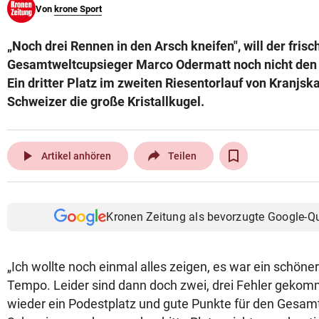
Von
krone Sport
© Krone Multimedia GmbH & Co KG 2026
Muthgasse 2, 1190 Wien
„Noch drei Rennen in den Arsch kneifen", will der fri
Gesamtweltcupsieger Marco Odermatt noch nicht den 
Ein dritter Platz im zweiten Riesentorlauf von Kranjs
Schweizer die große Kristallkugel.
play_arrow
Artikel anhören
Teilen
Kronen Zeitung als bevorzugte Google-Q
„Ich wollte noch einmal alles zeigen, es war ein schön
Tempo. Leider sind dann doch zwei, drei Fehler gekomm
wieder ein Podestplatz und gute Punkte für den Gesamt