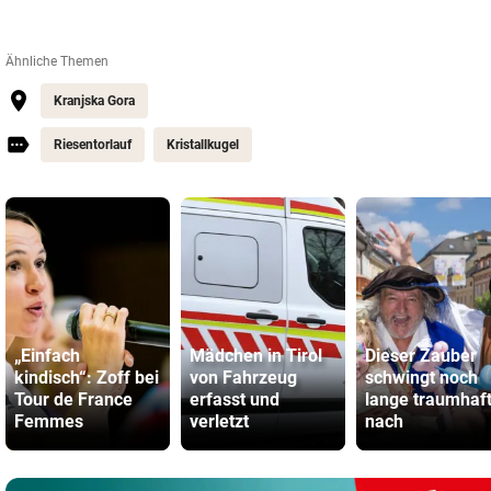
Ähnliche Themen
Kranjska Gora
Riesentorlauf
Kristallkugel
„Einfach
Mädchen in Tirol
Dieser Zauber
kindisch“: Zoff bei
von Fahrzeug
schwingt noch
Tour de France
erfasst und
lange traumhaf
Femmes
verletzt
nach