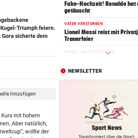
Fake-Hochzeit! Ronaldo hat 
getäuscht
schgebackene
VATER VERSTORBEN
Kugel-Triumph feiern.
Lionel Messi reist mit Privatj
ka Gora sicherte dem
Trauerfeier
WIRBEL UM PRÄSIDENTEN
Statement! FIFA wittert Ka
gegen Infantino
NEWSLETTER
OLYMPIA-HELD GSTREIN
„Ich bin immer noch der Gle
uelle hinzufügen
geblieben“
FC RED BULL SALZBURG
er Kurs mit hohem
Haris Tabakovic: Der
en. Aber natürlich,
Bankkaufmann mit Torgarant
Sport News
weltcup“, wollte der
Topinformiert über die Sport-
FUSSBALL-BUNDESLIGA