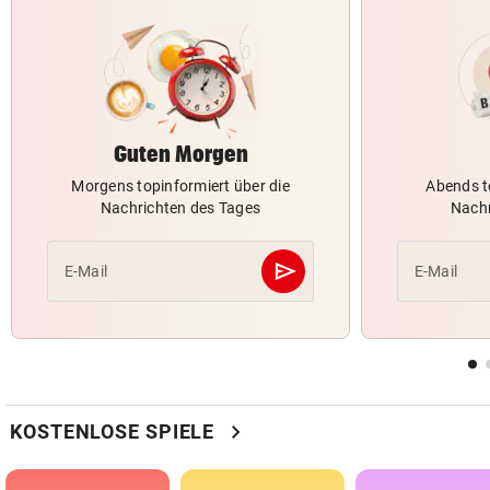
Guten Morgen
Morgens topinformiert über die
Abends t
Nachrichten des Tages
Nachr
send
E-Mail
E-Mail
Abschicken
chevron_right
KOSTENLOSE SPIELE