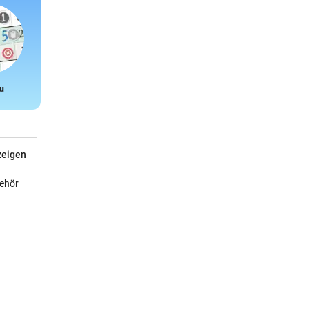
u
Snake
zeigen