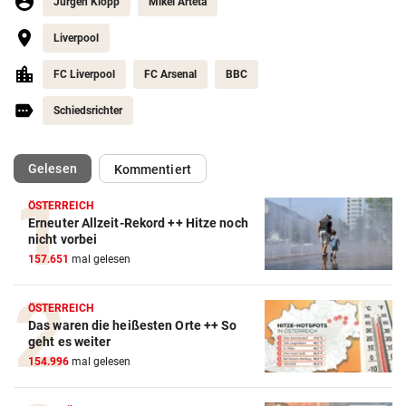
Jürgen Klopp
Mikel Arteta
Liverpool
FC Liverpool
FC Arsenal
BBC
Schiedsrichter
(ausgewählt)
Gelesen
Kommentiert
ÖSTERREICH
Erneuter Allzeit-Rekord ++ Hitze noch
Action-Cam Vergleich
nicht vorbei
157.651
mal gelesen
ZUM VERGLEICH
Crosstrainer Vergleich
ÖSTERREICH
Das waren die heißesten Orte ++ So
ZUM VERGLEICH
geht es weiter
154.996
mal gelesen
E-Bike Vergleich
ZUM VERGLEICH