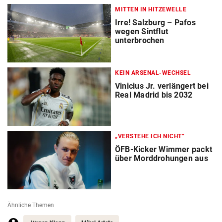
MITTEN IN HITZEWELLE
Irre! Salzburg – Pafos
wegen Sintflut
unterbrochen
KEIN ARSENAL-WECHSEL
Vinicius Jr. verlängert bei
Real Madrid bis 2032
„VERSTEHE ICH NICHT“
ÖFB-Kicker Wimmer packt
über Morddrohungen aus
Ähnliche Themen