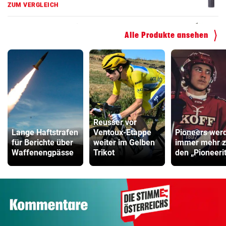
ZUM VERGLEICH
Alle Produkte ansehen
Reusser vor
Lange Haftstrafen
Ventoux-Etappe
Pioneers wer
für Berichte über
weiter im Gelben
immer mehr 
Waffenengpässe
Trikot
den „Pioneeri