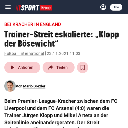
menu
account_circle
Navigation
Anmelden
Abo
close
Schließen
ein-/ausklappen
BEI KRACHER IN ENGLAND
Abonnieren
Trainer-Streit eskalierte: „Klopp
der Bösewicht“
account_circle
arrow_right
Anmelden
Fußball International
23.11.2021 11:03
pin_drop
arrow_right
Bundesland auswäh
Wien
play_arrow
Anhören
Teilen
bookmark
Merkliste
Von
Mario Drexler
Suchbegriff
search
Beim Premier-League-Kracher zwischen dem FC
eingeben
Liverpool und dem FC Arsenal (4:0) waren die
Trainer Jürgen Klopp und Mikel Arteta an der
Seitenlinie aneinandergeraten. Der Streit