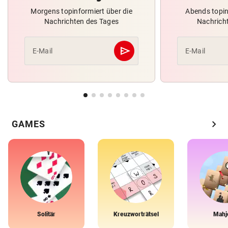
Morgens topinformiert über die
Abends topin
Nachrichten des Tages
Nachrich
send
E-Mail
E-Mail
Abschicken
chevron_right
GAMES
Solitär
Kreuzworträtsel
Mahj