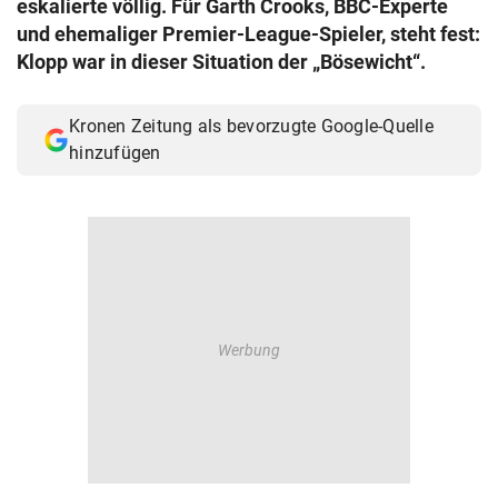
eskalierte völlig. Für Garth Crooks, BBC-Experte
© Krone Multimedia GmbH & Co KG 2026
und ehemaliger Premier-League-Spieler, steht fest:
Muthgasse 2, 1190 Wien
Klopp war in dieser Situation der „Bösewicht“.
Kronen Zeitung als bevorzugte Google-Quelle
hinzufügen