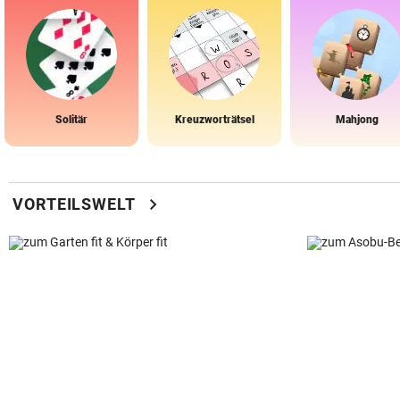
Solitär
Kreuzworträtsel
Mahjong
chevron_right
VORTEILSWELT