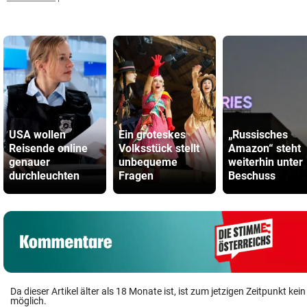
USA wollen
Ein groteskes
„Russisches
Reisende online
Volksstück stellt
Amazon“ steht
genauer
unbequeme
weiterhin unter
durchleuchten
Fragen
Beschuss
Da dieser Artikel älter als 18 Monate ist, ist zum jetzigen Zeitpunkt k
möglich.