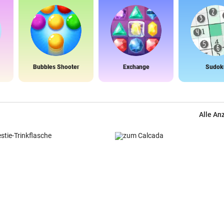
Bubbles Shooter
Exchange
Sudok
Alle An