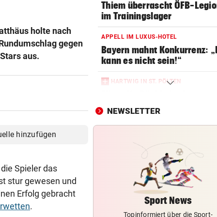
Thiem überrascht ÖFB-Legi
im Trainingslager
atthäus holte nach
APPELL IM LUXUS-HOTEL
 Rundumschlag gegen
Bayern mahnt Konkurrenz: 
 Stars aus.
kann es nicht sein!“
HARTWIG IN ST. PÖLTEN
Filmreife Rückkehr des
„Weltmeister-Sprosses“
NEWSLETTER
GEGEN WATTENS
uelle hinzufügen
Altachs Massombo kennt de
Schlüssel zum Erfolg
die Spieler das
VORWÜRFE UND TRÄNEN
ist stur gewesen und
Ex-Weltmeisterin: „Dann wä
inen Erfolg gebracht
heute gelähmt!“
Sport News
erwetten
.
Topinformiert über die Sport-
KÄRNTNERIN IN DEN USA