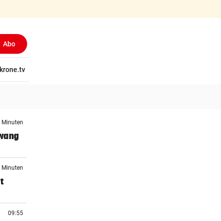
Abo
tschaft
krone.tv
Wissen
Gericht
Kolumnen
Freizeit
Reise
Ti
6 Minuten
zwang
2 Minuten
t
09:55