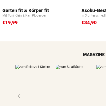
Garten fit & Körper fit
Asobu-Best
Mit Toni Klein & Karl Ploberger
In 3 unterschied
€19,99
€34,90
MAGAZINE 