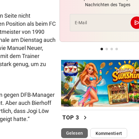
Nachrichten des Tages
Kurios! WM-Starterin lernte 
Youtube das Gehen
 Seite nicht
se
E-Mail
n Position als beim FC
NACH OLYMPIA-TEILNAHME
tmeister von 1990
ÖSV-Rücktritt fix: „Feuer br
inale am Dienstag auch
nicht mehr!“
 wie Manuel Neuer,
mit dem Trainer
EISHOCKEY-TRANSFER
 stark genug, um zu
Meister 99ers komplettiert 
Abwehr-Puzzle
dem gegen DFB-Manager
gut. Aber auch Bierhoff
tlich, dass Jogi Löw
chevron_right
TOP 3
eigt hatte.“
(ausgewählt)
Gelesen
Kommentiert