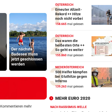
ÖSTERREICH
Erneuter Allzeit-
Rekord ++ Hitze
noch nicht vorbei
158.665
mal gelesen
ÖSTERREICH
Das waren die
heißesten Orte ++
Der nächste
Kanzler
So geht es weiter
Badesee muss
Thiem überrascht
entschuldig
155.860
mal gelesen
jetzt geschlossen
ÖFB-Legionäre im
„Der Satz is
werden
Trainingslager
falsch“
NIEDERÖSTERREICH
500 Helfer kämpfen
bei Gluthitze gegen
Inferno
139.263
mal gelesen
MEHR EURO 2020
ein Kommentieren mehr
NACH RASSISMUS-WELLE