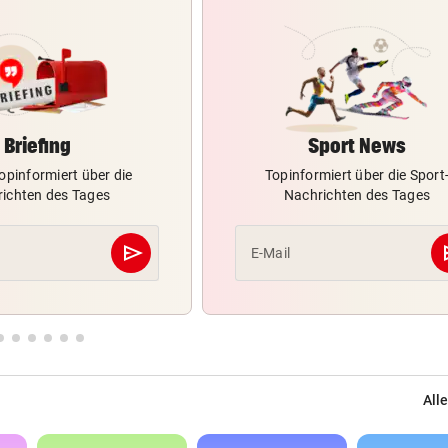
Briefing
Sport News
opinformiert über die
Topinformiert über die Sport
ichten des Tages
Nachrichten des Tages
send
s
E-Mail
Abschicken
Alle