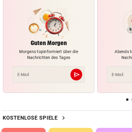
Guten Morgen
Morgens topinformiert über die
Abends t
Nachrichten des Tages
Nachr
send
E-Mail
E-Mail
Abschicken
chevron_right
KOSTENLOSE SPIELE