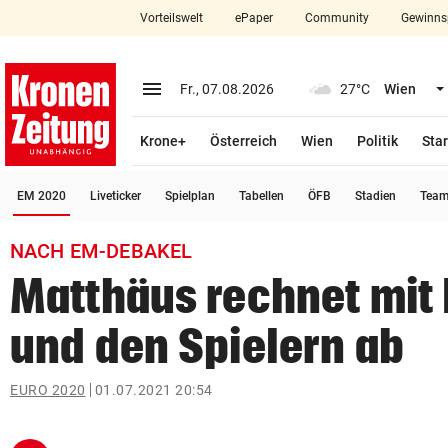
Vorteilswelt
ePaper
Community
Gewinns
close
Schließen
menu
Menü aufklappen
Fr., 07.08.2026
27°C
Wien
Abonnieren
Krone+
Österreich
Wien
Politik
Star
account_circle
arrow_right
Anmelden
(ausgewählt)
EM 2020
Liveticker
Spielplan
Tabellen
ÖFB
Stadien
Team
pin_drop
arrow_right
Bundesland auswäh
Wien
NACH EM-DEBAKEL
bookmark
Merkliste
Matthäus rechnet mit 
und den Spielern ab
Suchbegriff
search
eingeben
EURO 2020
01.07.2021 20:54