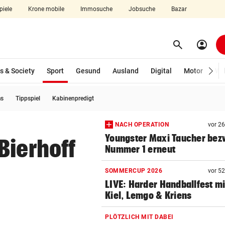
piele
Krone mobile
Immosuche
Jobsuche
Bazar
search
account_circle
Menü aufklappen
Suchen
(ausgewählt)
s & Society
Sport
Gesund
Ausland
Digital
Motor
Wir
s
Tippspiel
Kabinenpredigt
len
NACH OPERATION
vor 2
Youngster Maxi Taucher be
Bierhoff
Nummer 1 erneut
SOMMERCUP 2026
vor 5
LIVE: Harder Handballfest mi
Kiel, Lemgo & Kriens
PLÖTZLICH MIT DABEI