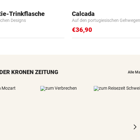
ie-Trinkflasche
Calcada
lichen Designs
Auf den portugiesischen Gehwege
€36,90
DER KRONEN ZEITUNG
Alle M