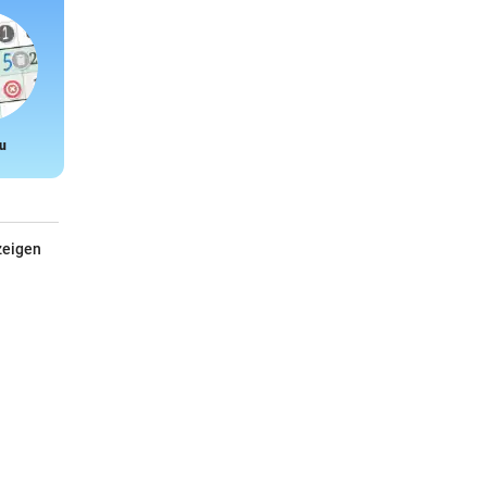
u
Snake
zeigen