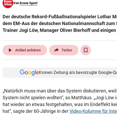
Von
krone Sport
© Krone Multimedia GmbH & Co KG 2026
Muthgasse 2, 1190 Wien
Der deutsche Rekord-Fußballnationalspieler Lothar M
dem EM-Aus der deutschen Nationalmannschaft zum
Trainer Jogi Löw, Manager Oliver Bierhoff und einigen
play_arrow
Artikel anhören
Teilen
Kronen Zeitung als bevorzugte Google-Q
„Natürlich muss man über das System diskutieren, weil 
System nicht spielen wollten“, so Matthäus. „Jogi Löw 
hat wieder an etwas festgehalten, was im Endeffekt ke
hat“, sagte der 60-Jährige in der
Video-Kolumne für Int