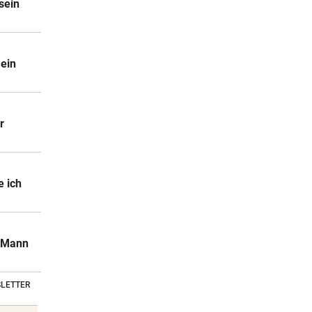
sein
 ein
r
 ich
: Mann
LETTER