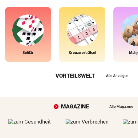
Solitär
Kreuzworträtsel
Mahj
VORTEILSWELT
Alle Anzeigen
MAGAZINE
Alle Magazine