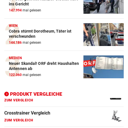
Action-Cam Vergleich
ins Gericht
147.994
mal gelesen
ZUM VERGLEICH
Crosstrainer Vergleich
WIEN
Cobra stürmt Dorotheum, Täter ist
ZUM VERGLEICH
verschwunden
144.186
mal gelesen
E-Bike Vergleich
ZUM VERGLEICH
MEDIEN
Neuer Skandal! ORF dreht Haushalten
Elektro-Scooter Vergleich
Antennen ab
ZUM VERGLEICH
122.060
mal gelesen
Ergometer Vergleich
ZUM VERGLEICH
PRODUKT VERGLEICHE
Fahrrad Test
ZUM VERGLEICH
Fahrradanhänger Vergleich