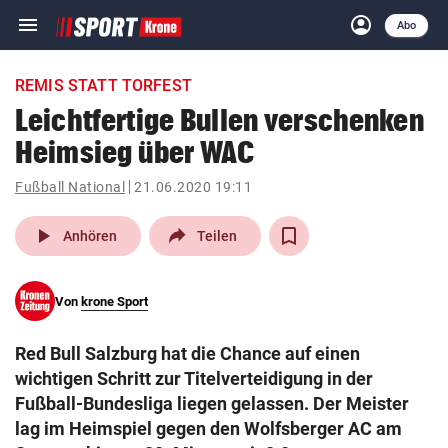
menu
account_circle
Navigation
Anmelden
Abo
close
Schließen
ein-/ausklappen
REMIS STATT TORFEST
Abonnieren
Leichtfertige Bullen verschenken
Heimsieg über WAC
account_circle
arrow_right
Anmelden
Fußball National
21.06.2020 19:11
pin_drop
arrow_right
Bundesland auswäh
Wien
play_arrow
Anhören
Teilen
bookmark
Merkliste
Von
krone Sport
Suchbegriff
search
Red Bull Salzburg hat die Chance auf einen
eingeben
wichtigen Schritt zur Titelverteidigung in der
Fußball-Bundesliga liegen gelassen. Der Meister
lag im Heimspiel gegen den Wolfsberger AC am