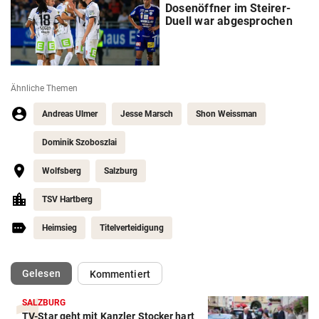
Dosenöffner im Steirer-
Duell war abgesprochen
Ähnliche Themen
Andreas Ulmer
Jesse Marsch
Shon Weissman
Dominik Szoboszlai
Wolfsberg
Salzburg
TSV Hartberg
Heimsieg
Titelverteidigung
(ausgewählt)
Gelesen
Kommentiert
SALZBURG
TV-Star geht mit Kanzler Stocker hart