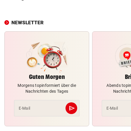
NEWSLETTER
Guten Morgen
Br
Morgens topinformiert über die
Abends topin
Nachrichten des Tages
Nachrich
send
E-Mail
E-Mail
Abschicken