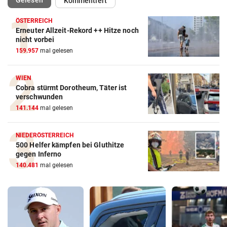
Gelesen
Kommentiert
ÖSTERREICH
Erneuter Allzeit-Rekord ++ Hitze noch
nicht vorbei
159.957
mal gelesen
WIEN
Cobra stürmt Dorotheum, Täter ist
verschwunden
141.144
mal gelesen
NIEDERÖSTERREICH
500 Helfer kämpfen bei Gluthitze
gegen Inferno
140.481
mal gelesen