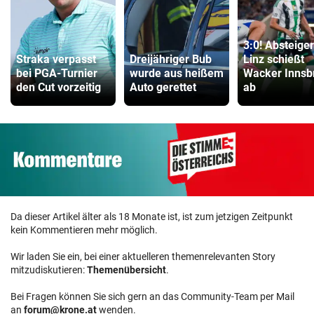
3:0! Absteige
Straka verpasst
Dreijähriger Bub
Linz schießt
bei PGA-Turnier
wurde aus heißem
Wacker Innsb
den Cut vorzeitig
Auto gerettet
ab
Da dieser Artikel älter als 18 Monate ist, ist zum jetzigen Zeitpunkt
kein Kommentieren mehr möglich.
Wir laden Sie ein, bei einer aktuelleren themenrelevanten Story
mitzudiskutieren:
Themenübersicht
.
Bei Fragen können Sie sich gern an das Community-Team per Mail
an
forum@krone.at
wenden.