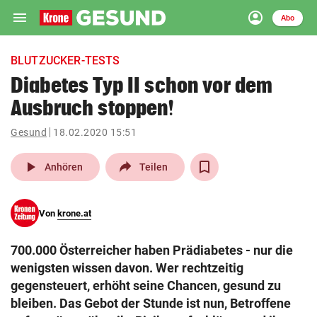
menu
account_circle
Navigation
Anmelden
Abo
close
Schließen
ein-/ausklappen
BLUTZUCKER-TESTS
Abonnieren
Diabetes Typ II schon vor dem
Ausbruch stoppen!
account_circle
arrow_right
Anmelden
Gesund
18.02.2020 15:51
pin_drop
arrow_right
Bundesland auswäh
Wien
play_arrow
Anhören
Teilen
bookmark
Merkliste
Von
krone.at
Suchbegriff
search
700.000 Österreicher haben Prädiabetes - nur die
eingeben
wenigsten wissen davon. Wer rechtzeitig
gegensteuert, erhöht seine Chancen, gesund zu
bleiben. Das Gebot der Stunde ist nun, Betroffene