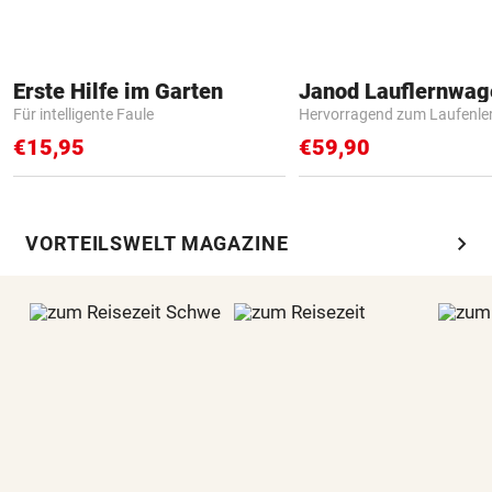
Erste Hilfe im Garten
Janod Lauflernwa
Für intelligente Faule
Hervorragend zum Laufenle
€15,95
€59,90
chevron_right
VORTEILSWELT MAGAZINE