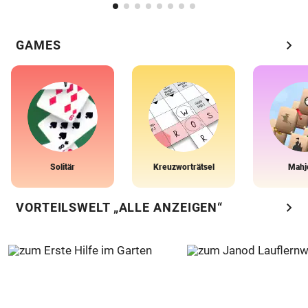
chevron_right
GAMES
Solitär
Kreuzworträtsel
Mahj
chevron_right
VORTEILSWELT „ALLE ANZEIGEN“