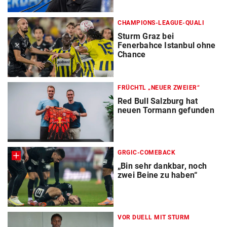
CHAMPIONS-LEAGUE-QUALI
Sturm Graz bei
Fenerbahce Istanbul ohne
Chance
FRÜCHTL „NEUER ZWEIER“
Red Bull Salzburg hat
neuen Tormann gefunden
GRGIC-COMEBACK
„Bin sehr dankbar, noch
zwei Beine zu haben“
VOR DUELL MIT STURM