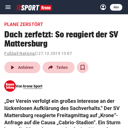
menu
account_circle
Navigation
Anmelden
Abo
close
Schließen
ein-/ausklappen
PLANE ZERSTÖRT
Abonnieren
Dach zerfetzt: So reagiert der SV
Mattersburg
account_circle
arrow_right
Anmelden
Fußball National
27.12.2019 13:07
pin_drop
arrow_right
Bundesland auswäh
Wien
play_arrow
Anhören
Teilen
bookmark
Merkliste
Von
krone Sport
Suchbegriff
search
„Der Verein verfolgt ein großes Interesse an der
eingeben
lückenlosen Aufklärung des Sachverhalts.“ Der SV
Mattersburg reagierte Freitagmittag auf „Krone“-
Anfrage auf die Causa „Cabrio-Stadion“. Ein Sturm