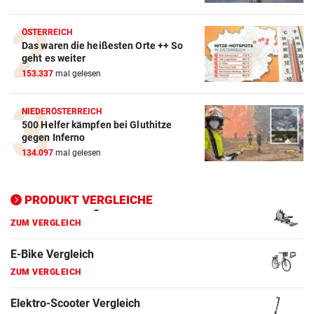
Action-Cam Vergleich
ZUM VERGLEICH
ÖSTERREICH
Das waren die heißesten Orte ++ So
geht es weiter
Crosstrainer Vergleich
153.337
mal gelesen
ZUM VERGLEICH
E-Bike Vergleich
NIEDERÖSTERREICH
500 Helfer kämpfen bei Gluthitze
ZUM VERGLEICH
gegen Inferno
134.097
mal gelesen
Elektro-Scooter Vergleich
ZUM VERGLEICH
PRODUKT VERGLEICHE
Ergometer Vergleich
ZUM VERGLEICH
Fahrrad Test
ZUM VERGLEICH
Fahrradanhänger Vergleich