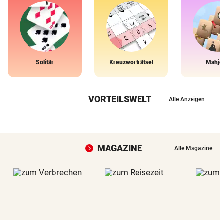
Solitär
Kreuzworträtsel
Mahj
VORTEILSWELT
Alle Anzeigen
MAGAZINE
Alle Magazine