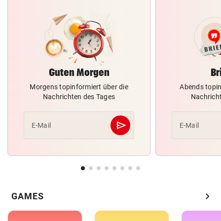
Guten Morgen
Br
Morgens topinformiert über die
Abends topin
Nachrichten des Tages
Nachrich
send
E-Mail
E-Mail
Abschicken
chevron_right
GAMES