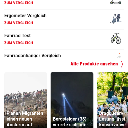
ZUM VERGLEICH
Faszienrolle Vergleich
ZUM VERGLEICH
Hoverboard Vergleich
ZUM VERGLEICH
Kinderfahrrad Vergleich
Alle Produkte ansehen
ZUM VERGLEICH
Planen Migranten
Dragqueen-
einen neuen
Bergsteiger (38)
Lesung lässt
Ansturm auf
verirrte sich am
konservative