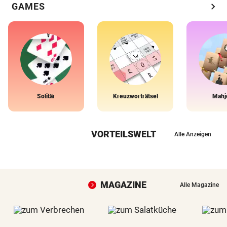
chevron_right
GAMES
Solitär
Kreuzworträtsel
Mahj
VORTEILSWELT
Alle Anzeigen
MAGAZINE
Alle Magazine