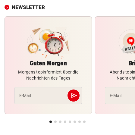
NEWSLETTER
Guten Morgen
Br
Morgens topinformiert über die
Abends topin
Nachrichten des Tages
Nachrich
send
E-Mail
E-Mail
Abschicken