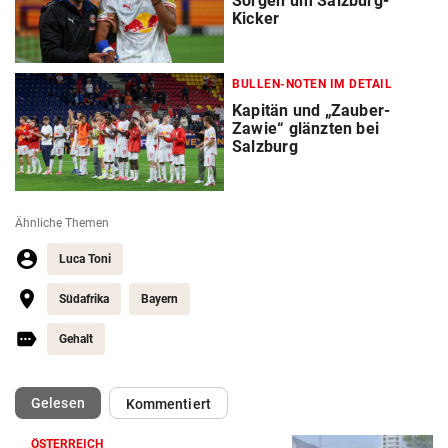
Sorgen um Salzburg-
Kicker
BULLEN-NOTEN IM DETAIL
Kapitän und „Zauber-
Zawie“ glänzten bei
Salzburg
Ähnliche Themen
Luca Toni
Südafrika
Bayern
Gehalt
(ausgewählt)
Gelesen
Kommentiert
ÖSTERREICH