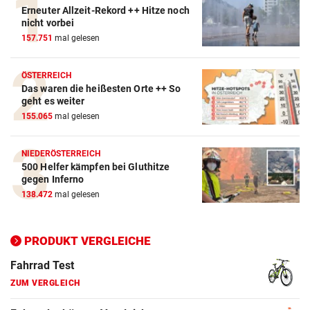
Erneuter Allzeit-Rekord ++ Hitze noch
Action-Cam Vergleich
nicht vorbei
157.751
mal gelesen
ZUM VERGLEICH
Crosstrainer Vergleich
ÖSTERREICH
Das waren die heißesten Orte ++ So
ZUM VERGLEICH
geht es weiter
155.065
mal gelesen
E-Bike Vergleich
ZUM VERGLEICH
NIEDERÖSTERREICH
500 Helfer kämpfen bei Gluthitze
Elektro-Scooter Vergleich
gegen Inferno
ZUM VERGLEICH
138.472
mal gelesen
Ergometer Vergleich
ZUM VERGLEICH
PRODUKT VERGLEICHE
Fahrrad Test
ZUM VERGLEICH