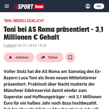
menu
account_circle
Navigation
Anmelden
Abo
close
Schließen
ein-/ausklappen
"BIN ÜBERGLÜCKLICH"
Abonnieren
Toni bei AS Roma präsentiert – 3,1
Millionen € Gehalt
account_circle
arrow_right
Anmelden
Fußball
02.01.2010 15:24
pin_drop
arrow_right
Bundesland auswäh
Wien
play_arrow
Anhören
Teilen
bookmark
Merkliste
Voller Stolz hat die AS Roma am Samstag den Ex-
Bayern Luca Toni als ihren neuen Mittelstürmer
Suchbegriff
präsentiert. Praktisch über Nacht mutierte der
search
eingeben
Münchner Edelreservist damit wieder zum
Superstar und Hoffnungsträger - mit 3,1 Millionen
Euro für ein halbes Jahr noch dazu hochbezahlt.