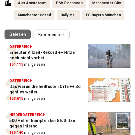
Ajax Amsterdam
PSV Eindhoven
Manchester City
Manchester United
Daily Mail
FC Bayern München
(ausgewählt)
Gelesen
Kommentiert
ÖSTERREICH
Erneuter Allzeit-Rekord ++ Hitze
Action-Cam Vergleich
noch nicht vorbei
154.115
mal gelesen
ZUM VERGLEICH
Crosstrainer Vergleich
ÖSTERREICH
Das waren die heißesten Orte ++ So
ZUM VERGLEICH
geht es weiter
153.615
mal gelesen
E-Bike Vergleich
ZUM VERGLEICH
NIEDERÖSTERREICH
500 Helfer kämpfen bei Gluthitze
Elektro-Scooter Vergleich
gegen Inferno
ZUM VERGLEICH
135.140
mal gelesen