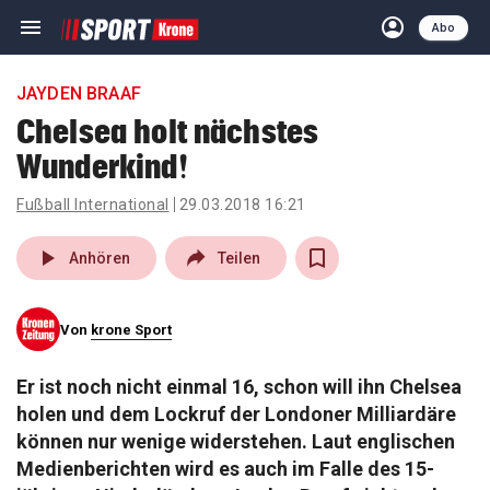
menu
account_circle
Navigation
Anmelden
Abo
close
Schließen
ein-/ausklappen
JAYDEN BRAAF
Abonnieren
Chelsea holt nächstes
Wunderkind!
account_circle
arrow_right
Anmelden
Fußball International
29.03.2018 16:21
pin_drop
arrow_right
Bundesland auswäh
Wien
play_arrow
Anhören
Teilen
bookmark
Merkliste
Von
krone Sport
Suchbegriff
search
Er ist noch nicht einmal 16, schon will ihn Chelsea
eingeben
holen und dem Lockruf der Londoner Milliardäre
können nur wenige widerstehen. Laut englischen
Medienberichten wird es auch im Falle des 15-