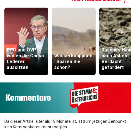
SPÖ und ÖVP
Rasches Han
wollen die Causa
Wasserknappheit
nach Asbest-
Lederer
: Sparen Sie
Verdacht
aussitzen
schon?
gefordert
Da dieser Artikel älter als 18 Monate ist, ist zum jetzigen Zeitpunkt
kein Kommentieren mehr möglich.