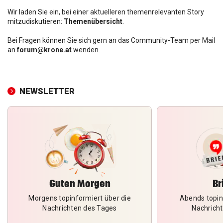
Wir laden Sie ein, bei einer aktuelleren themenrelevanten Story
mitzudiskutieren:
Themenübersicht
.
Bei Fragen können Sie sich gern an das Community-Team per Mail
an
forum@krone.at
wenden.
NEWSLETTER
Guten Morgen
Br
Morgens topinformiert über die
Abends topin
Nachrichten des Tages
Nachrich