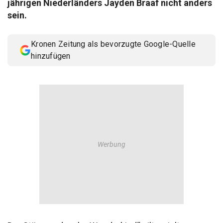
jährigen Niederländers Jayden Braaf nicht anders
© Krone Multimedia GmbH & Co KG 2026
sein.
Muthgasse 2, 1190 Wien
Kronen Zeitung als bevorzugte Google-Quelle
hinzufügen