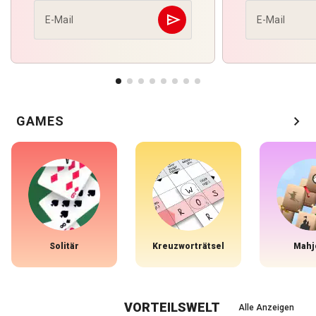
send
E-Mail
E-Mail
Abschicken
chevron_right
GAMES
Solitär
Kreuzworträtsel
Mahj
VORTEILSWELT
Alle Anzeigen