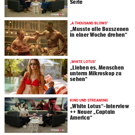
Serie
„A THOUSAND BLOWS“
„Musste alle Boxszenen
in einer Woche drehen“
„WHITE LOTUS“
„Lieben es, Menschen
unterm Mikroskop zu
sehen“
KINO UND STREAMING
„White Lotus“-Interview
++ Neuer „Captain
America“