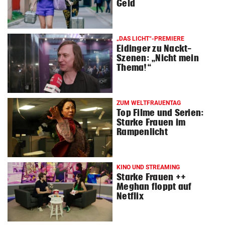
Geld
© Krone Multimedia GmbH & Co KG 2026
Muthgasse 2, 1190 Wien
„DAS LICHT“-PREMIERE
Eidinger zu Nackt-
Szenen: „Nicht mein
Thema!“
ZUM WELTFRAUENTAG
Top Filme und Serien:
Starke Frauen im
Rampenlicht
KINO UND STREAMING
Starke Frauen ++
Meghan floppt auf
Netflix