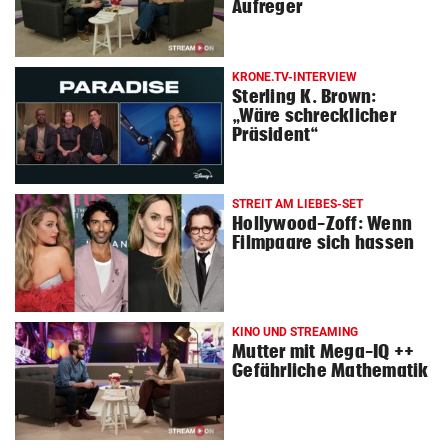
Aufreger
KRONE.TV-INTERVIEW
Sterling K. Brown:
„Wäre schrecklicher
Präsident“
STREIT AM LIEBES-SET
Hollywood-Zoff: Wenn
Filmpaare sich hassen
KINO UND STREAMING
Mutter mit Mega-IQ ++
Gefährliche Mathematik