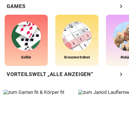
chevron_right
GAMES
Solitär
Kreuzworträtsel
Mahj
chevron_right
VORTEILSWELT „ALLE ANZEIGEN“