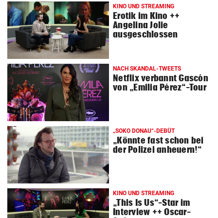
KINO UND STREAMING
Erotik im Kino ++
Angelina Jolie
ausgeschlossen
NACH SKANDAL-TWEETS
Netflix verbannt Gascón
von „Emilia Pérez“-Tour
„SOKO DONAU“-DEBÜT
„Könnte fast schon bei
der Polizei anheuern!“
KINO UND STREAMING
„This Is Us“-Star im
Interview ++ Oscar-