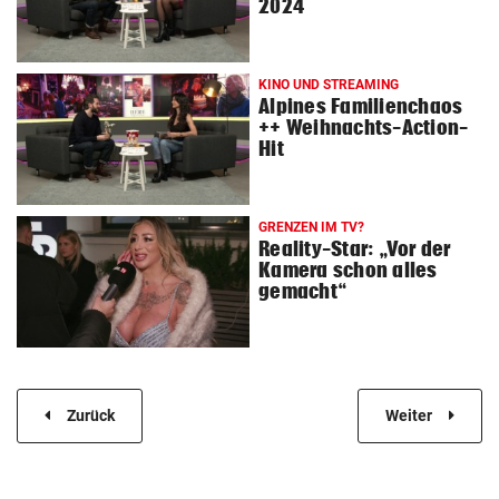
2024
KINO UND STREAMING
Alpines Familienchaos
++ Weihnachts-Action-
Hit
GRENZEN IM TV?
Reality-Star: „Vor der
Kamera schon alles
gemacht“
Zurück
Weiter