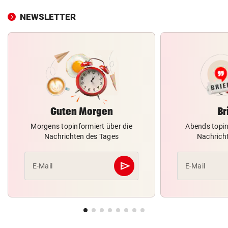
NEWSLETTER
Guten Morgen
Br
Morgens topinformiert über die
Abends topin
Nachrichten des Tages
Nachrich
send
E-Mail
E-Mail
Abschicken