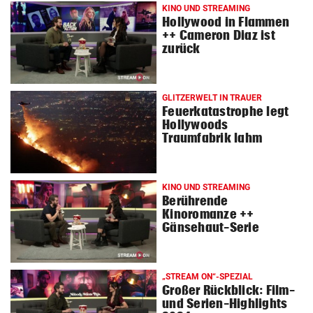
KINO UND STREAMING
Hollywood in Flammen
++ Cameron Diaz ist
zurück
GLITZERWELT IN TRAUER
Feuerkatastrophe legt
Hollywoods
Traumfabrik lahm
KINO UND STREAMING
Berührende
Kinoromanze ++
Gänsehaut-Serie
„STREAM ON“-SPEZIAL
Großer Rückblick: Film-
und Serien-Highlights