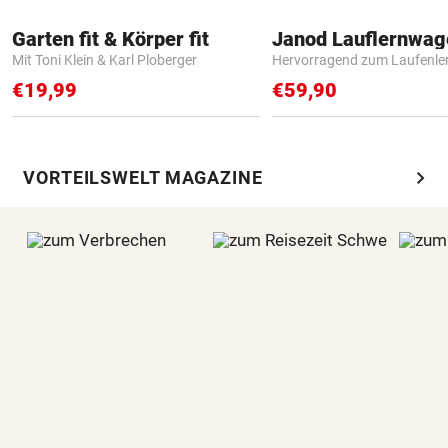
Garten fit & Körper fit
Janod Lauflernwa
Mit Toni Klein & Karl Ploberger
Hervorragend zum Laufenle
€19,99
€59,90
chevron_right
VORTEILSWELT MAGAZINE