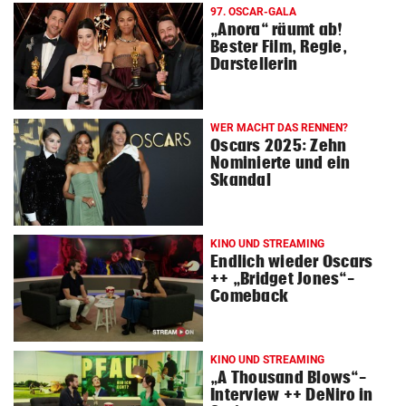
97. OSCAR-GALA
„Anora“ räumt ab!
Bester Film, Regie,
Darstellerin
WER MACHT DAS RENNEN?
Oscars 2025: Zehn
Nominierte und ein
Skandal
KINO UND STREAMING
Endlich wieder Oscars
++ „Bridget Jones“-
Comeback
KINO UND STREAMING
„A Thousand Blows“-
Interview ++ DeNiro in