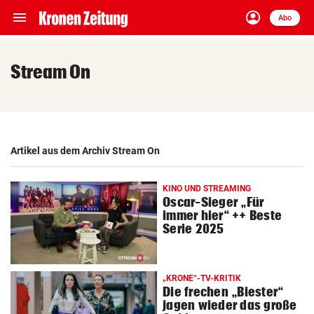
menu
account_circle
Navigation
Anmelden
Abo
close
Schließen
ein-/ausklappen
Stream On
Abonnieren
account_circle
arrow_right
Anmelden
pin_drop
arrow_right
Bundesland auswäh
Artikel aus dem Archiv Stream On
Wien
bookmark
KINO UND STREAMING
Merkliste
Oscar-Sieger „Für
immer hier“ ++ Beste
Serie 2025
Suchbegriff
search
eingeben
„KRONE“-TV-KRITIK
Die frechen „Biester“
jagen wieder das große