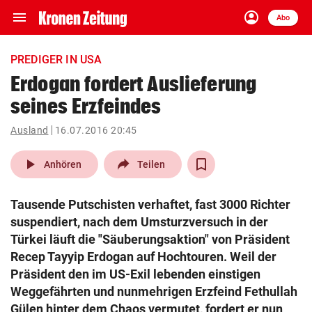
menu
account_circle
Navigation
Anmelden
Abo
close
Schließen
ein-/ausklappen
PREDIGER IN USA
Abonnieren
Erdogan fordert Auslieferung
seines Erzfeindes
account_circle
arrow_right
Anmelden
Ausland
16.07.2016 20:45
pin_drop
arrow_right
Bundesland auswäh
Wien
play_arrow
Anhören
Teilen
bookmark
Merkliste
Tausende Putschisten verhaftet, fast 3000 Richter
suspendiert, nach dem Umsturzversuch in der
Suchbegriff
Türkei läuft die "Säuberungsaktion" von Präsident
search
eingeben
Recep Tayyip Erdogan auf Hochtouren. Weil der
Präsident den im US-Exil lebenden einstigen
Weggefährten und nunmehrigen Erzfeind Fethullah
Gülen hinter dem Chaos vermutet, fordert er nun