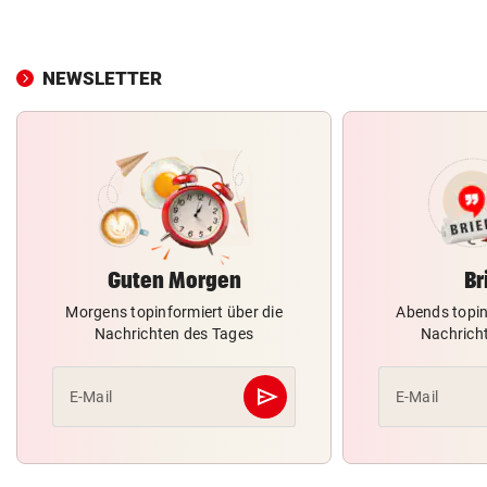
NEWSLETTER
Guten Morgen
Br
Morgens topinformiert über die
Abends topin
Nachrichten des Tages
Nachrich
send
E-Mail
E-Mail
Abschicken