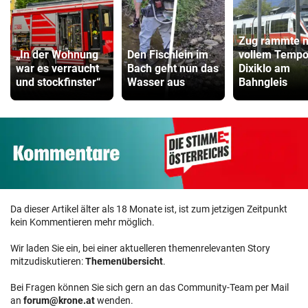
Zug rammte m
„In der Wohnung
Den Fischlein im
vollem Temp
war es verraucht
Bach geht nun das
Dixiklo am
und stockfinster“
Wasser aus
Bahngleis
Da dieser Artikel älter als 18 Monate ist, ist zum jetzigen Zeitpunkt
kein Kommentieren mehr möglich.
Wir laden Sie ein, bei einer aktuelleren themenrelevanten Story
mitzudiskutieren:
Themenübersicht
.
Bei Fragen können Sie sich gern an das Community-Team per Mail
an
forum@krone.at
wenden.