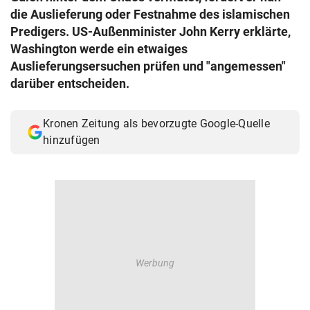
die Auslieferung oder Festnahme des islamischen
© Krone Multimedia GmbH & Co KG 2026
Muthgasse 2, 1190 Wien
Predigers. US-Außenminister John Kerry erklärte,
Washington werde ein etwaiges
Auslieferungsersuchen prüfen und "angemessen"
darüber entscheiden.
Kronen Zeitung als bevorzugte Google-Quelle
hinzufügen