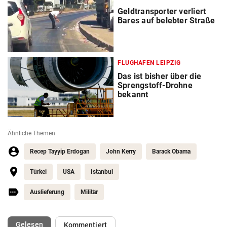
Geldtransporter verliert
Bares auf belebter Straße
FLUGHAFEN LEIPZIG
Das ist bisher über die
Sprengstoff-Drohne
bekannt
Ähnliche Themen
Recep Tayyip Erdogan
John Kerry
Barack Obama
Türkei
USA
Istanbul
Auslieferung
Militär
(ausgewählt)
Gelesen
Kommentiert