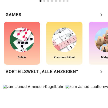
chevron_right
GAMES
Solitär
Kreuzworträtsel
Mahj
chevron_right
VORTEILSWELT „ALLE ANZEIGEN“