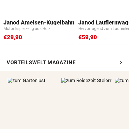
Janod Ameisen-Kugelbahn
Janod Lauflernwa
Motorikspielzeug aus Holz
Hervorragend zum Laufenle
€29,90
€59,90
chevron_right
VORTEILSWELT MAGAZINE