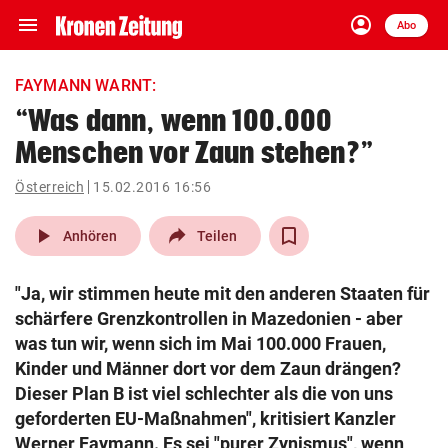
menu
account_circle
Navigation
Anmelden
Abo
close
Schließen
ein-/ausklappen
FAYMANN WARNT:
Abonnieren
“Was dann, wenn 100.000
Menschen vor Zaun stehen?”
account_circle
arrow_right
Anmelden
Österreich
15.02.2016 16:56
pin_drop
arrow_right
Bundesland auswäh
Wien
play_arrow
Anhören
Teilen
bookmark
Merkliste
"Ja, wir stimmen heute mit den anderen Staaten für
schärfere Grenzkontrollen in Mazedonien - aber
Suchbegriff
was tun wir, wenn sich im Mai 100.000 Frauen,
search
eingeben
Kinder und Männer dort vor dem Zaun drängen?
Dieser Plan B ist viel schlechter als die von uns
geforderten EU-Maßnahmen", kritisiert Kanzler
Werner Faymann. Es sei "purer Zynismus", wenn