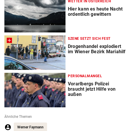
WETTER IN ÖSTERREICH
Hier kann es heute Nacht
ordentlich gewittern
SZENE SETZT SICH FEST
Drogenhandel explodiert
im Wiener Bezirk Mariahilf
PERSONALMANGEL
Vorarlbergs Polizei
braucht jetzt Hilfe von
außen
Ähnliche Themen
Werner Faymann