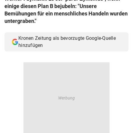
einige diesen Plan B bejubeln: "Unsere
© Krone Multimedia GmbH & Co KG 2026
Muthgasse 2, 1190 Wien
Bemühungen für ein menschliches Handeln wurden
untergraben."
Kronen Zeitung als bevorzugte Google-Quelle
hinzufügen