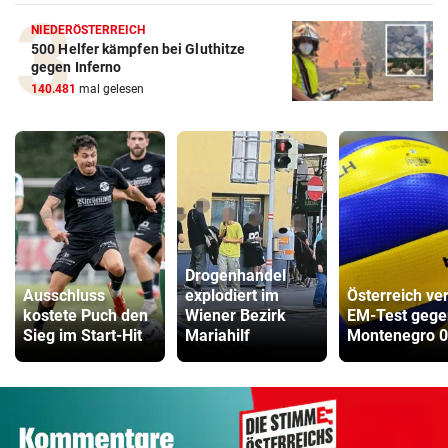
NIEDERÖSTERREICH
500 Helfer kämpfen bei Gluthitze
gegen Inferno
140.481
mal gelesen
Drogenhandel
Ausschluss
explodiert im
Österreich ver
kostete Puch den
Wiener Bezirk
EM-Test gege
Sieg im Start-Hit
Mariahilf
Montenegro 0