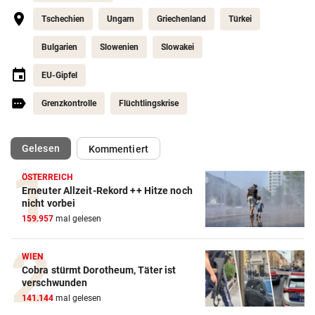
Tschechien
Ungarn
Griechenland
Türkei
Bulgarien
Slowenien
Slowakei
EU-Gipfel
Grenzkontrolle
Flüchtlingskrise
(ausgewählt)
Gelesen
Kommentiert
ÖSTERREICH
Erneuter Allzeit-Rekord ++ Hitze noch
nicht vorbei
159.957
mal gelesen
WIEN
Cobra stürmt Dorotheum, Täter ist
verschwunden
141.144
mal gelesen