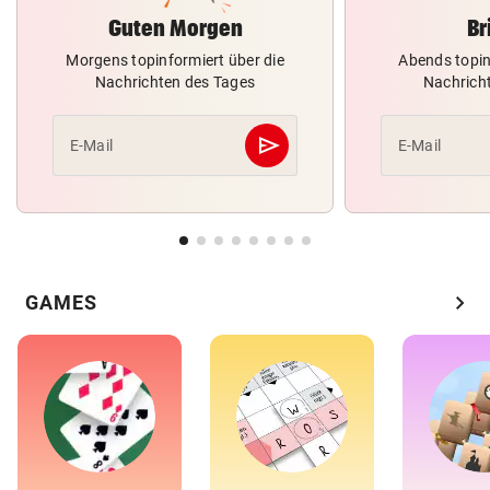
Guten Morgen
Br
Morgens topinformiert über die
Abends topin
Nachrichten des Tages
Nachrich
send
E-Mail
E-Mail
Abschicken
chevron_right
GAMES