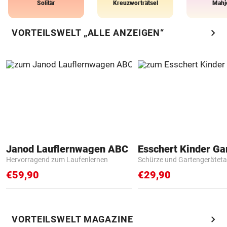
Solitär
Kreuzworträtsel
Mahj
chevron_right
VORTEILSWELT „ALLE ANZEIGEN“
Janod Lauflernwagen ABC
Hervorragend zum Laufenlernen
Schürze und Gartengerätet
€59,90
€29,90
chevron_right
VORTEILSWELT MAGAZINE