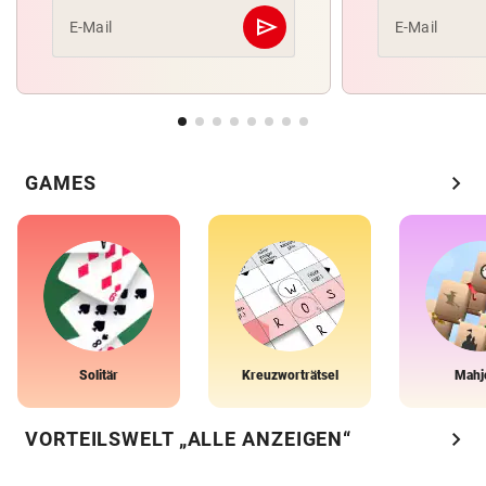
send
E-Mail
E-Mail
Abschicken
chevron_right
GAMES
Solitär
Kreuzworträtsel
Mahj
chevron_right
VORTEILSWELT „ALLE ANZEIGEN“