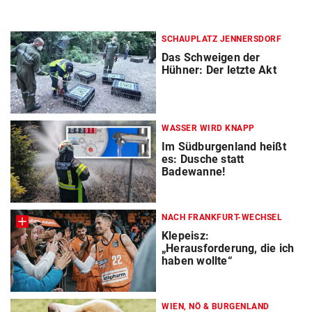
SCHAUPLATZ JENNERSDORF
Das Schweigen der
Hühner: Der letzte Akt
WASSER WIRD KNAPP
Im Südburgenland heißt
es: Dusche statt
Badewanne!
NACH FRANKFURT-WECHSEL
Klepeisz:
„Herausforderung, die ich
haben wollte“
WIEN, NÖ & BURGENLAND