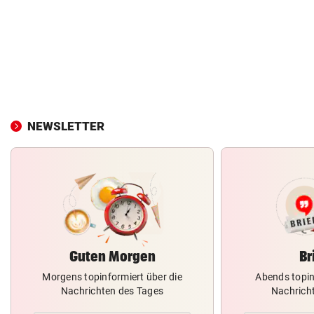
NEWSLETTER
Guten Morgen
Br
Morgens topinformiert über die
Abends topin
Nachrichten des Tages
Nachrich