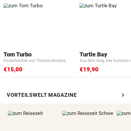
Tom Turbo
Turtle Bay
Kinderbücher von Thomas Brezina
Aus dem Weg, hier kommen w
€15,00
€19,90
chevron_right
VORTEILSWELT MAGAZINE