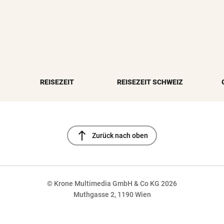
REISEZEIT
REISEZEIT SCHWEIZ
north
Zurück nach oben
© Krone Multimedia GmbH & Co KG 2026
Muthgasse 2, 1190 Wien