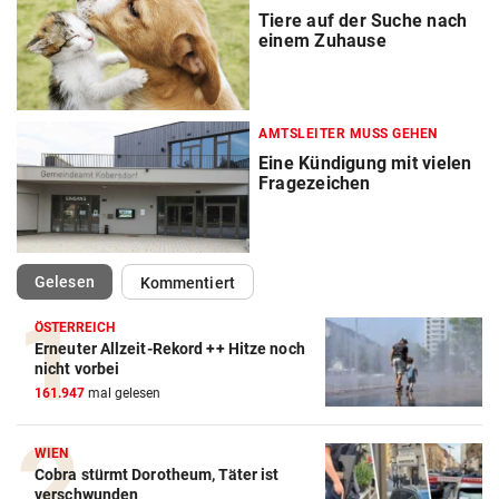
Tiere auf der Suche nach
einem Zuhause
AMTSLEITER MUSS GEHEN
Eine Kündigung mit vielen
Fragezeichen
(ausgewählt)
Gelesen
Kommentiert
ÖSTERREICH
Erneuter Allzeit-Rekord ++ Hitze noch
nicht vorbei
161.947
mal gelesen
WIEN
Cobra stürmt Dorotheum, Täter ist
verschwunden