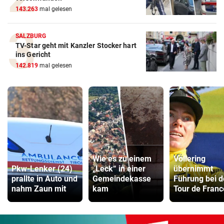
143.263
mal gelesen
SALZBURG
TV-Star geht mit Kanzler Stocker hart
ins Gericht
142.819
mal gelesen
Wie es zu einem
Vollering
Pkw-Lenker (24)
„Leck“ in einer
übernimmt
prallte in Auto und
Gemeindekasse
Führung bei d
nahm Zaun mit
kam
Tour de Franc