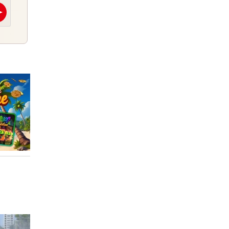
nd
send
E-Mail
E-
Abschicken
Abschicken
rn, 18:24
rn, 18:22
Pleite