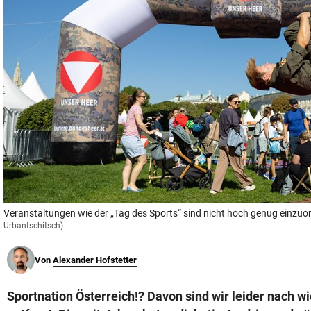
© Krone Multimedia GmbH & Co KG 2026
Muthgasse 2, 1190 Wien
Veranstaltungen wie der „Tag des Sports“ sind nicht hoch genug einzuo
Urbantschitsch)
Von
Alexander Hofstetter
Sportnation Österreich!? Davon sind wir leider nach w