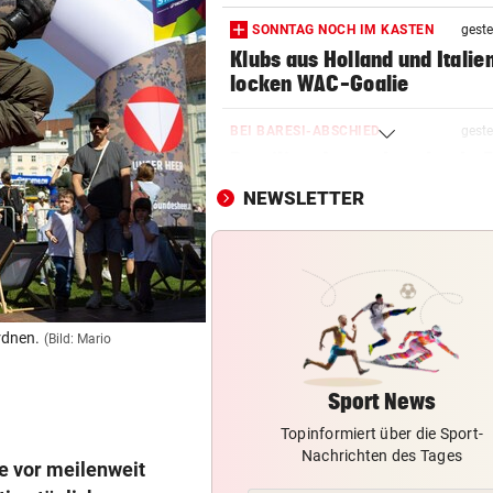
SONNTAG NOCH IM KASTEN
geste
Klubs aus Holland und Italie
locken WAC-Goalie
BEI BARESI-ABSCHIED
geste
Brasilien-Legende schockt 
mit Mallet-Finger
NEWSLETTER
LÄNDLE-KICKER SIEGEN
geste
3:1 nach 0:1! Altach dreht De
gegen WSG Tirol
NACH WIEN AUF MYKONOS
geste
rdnen.
(Bild: Mario
Luxus am Meer! Sabalenka
gewährt private Einblicke
Sport News
Topinformiert über die Sport-
FUSSBALL-FANS FEIERN
geste
Nachrichten des Tages
Hochgefühle dank Comebac
ie vor meilenweit
eines Kult-Sponsors