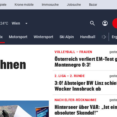
piele
Krone mobile
Immosuche
Jobsuche
Bazar
search
account_circle
Menü aufklappen
Suchen
24°C
Wien
(ausgewählt)
ix
Motorsport
Wintersport
Ski Alpin
Handball
Eishocke
Er
VOLLEYBALL – FRAUEN
geste
len
Österreich verliert EM-Test
chnen
Montenegro 0:3!
2. LIGA – 2. RUNDE
geste
3:0! Absteiger BW Linz schie
Wacker Innsbruck ab
NACH ELFER-RÜCKNAHME
geste
Hinterseer über VAR: „Ist ei
absoluter Skandal!“