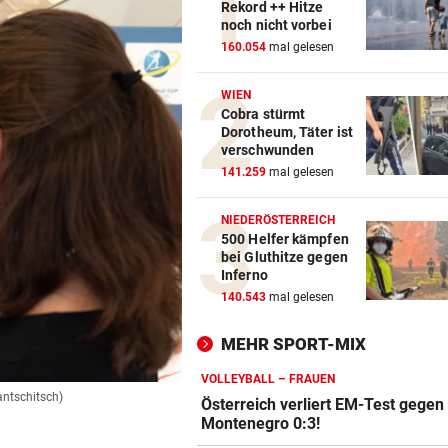
Rekord ++ Hitze
noch nicht vorbei
160.054
mal gelesen
WIEN
Cobra stürmt
Dorotheum, Täter ist
verschwunden
141.259
mal gelesen
NIEDERÖSTERREICH
500 Helfer kämpfen
bei Gluthitze gegen
Inferno
140.543
mal gelesen
MEHR SPORT-MIX
VOLLEYBALL – FRAUEN
antschitsch)
Österreich verliert EM-Test gegen
Montenegro 0:3!