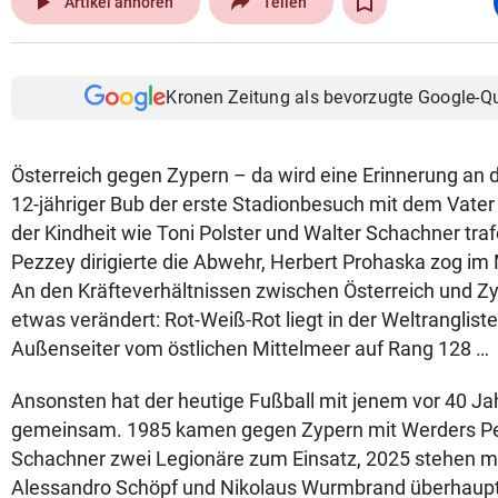
play_arrow
Artikel anhören
Teilen
Kronen Zeitung als bevorzugte Google-Q
Österreich gegen Zypern – da wird eine Erinnerung an d
12-jähriger Bub der erste Stadionbesuch mit dem Vater
der Kindheit wie Toni Polster und Walter Schachner tra
Pezzey dirigierte die Abwehr, Herbert Prohaska zog im M
An den Kräfteverhältnissen zwischen Österreich und Z
etwas verändert: Rot-Weiß-Rot liegt in der Weltrangliste
Außenseiter vom östlichen Mittelmeer auf Rang 128 …
Ansonsten hat der heutige Fußball mit jenem vor 40 J
gemeinsam. 1985 kamen gegen Zypern mit Werders Pe
Schachner zwei Legionäre zum Einsatz, 2025 stehen mi
Alessandro Schöpf und Nikolaus Wurmbrand überhaupt 