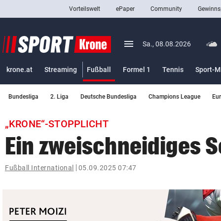
Vorteilswelt
ePaper
Community
Gewinns
close
Schließen
menu
Menü aufklappen
Sa., 08.08.2026
Abonnieren
(ausgewählt)
krone.at
Streaming
Fußball
Formel 1
Tennis
Sport-M
account_circle
arrow_right
Anmelden
Bundesliga
2. Liga
Deutsche Bundesliga
Champions League
Eu
pin_drop
arrow_right
Bundesland auswäh
Wien
„KRONE“-STOPPLICHT
bookmark
Merkliste
Ein zweischneidiges 
Suchbegriff
Fußball International
05.09.2025 07:47
search
eingeben