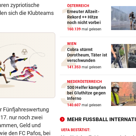
ren zypriotische
ÖSTERREICH
Erneuter Allzeit-
en sich die Klubteams
Rekord ++ Hitze
noch nicht vorbei
160.139
mal gelesen
WIEN
Cobra stürmt
Dorotheum, Täter ist
verschwunden
141.353
mal gelesen
NIEDERÖSTERREICH
500 Helfer kämpfen
bei Gluthitze gegen
Inferno
140.607
mal gelesen
der Fünfjahreswertung
 17. nur noch zwei
MEHR FUSSBALL INTERNATI
usammen, Geld und
UEFA BESTÄTIGT:
ie den FC Pafos, bei