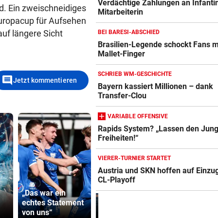
Verdächtige Zahlungen an Infanti
d. Ein zweischneidiges
Mitarbeiterin
Europacup für Aufsehen
uf längere Sicht
BEI BARESI-ABSCHIED
Brasilien-Legende schockt Fans m
Mallet-Finger
SCHRIEB WM-GESCHICHTE
comment
Jetzt kommentieren
Bayern kassiert Millionen – dank
Transfer-Clou
VARIABLE OFFENSIVE
Rapids System? „Lassen den Jung
Freiheiten!“
VIERER-TURNIER STARTET
Austria und SKN hoffen auf Einzug
CL-Playoff
„Das war ein
USA will Blockade
Präventivha
echtes Statement
von iranischen
Gefährder,
von uns“
Häfen stoppen
soll abschi