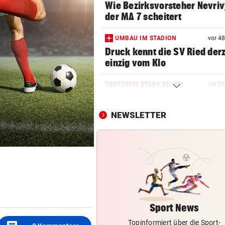
Wie Bezirksvorsteher Nevriv
der MA 7 scheitert
UMBAU IM STADION
vor 4
Druck kennt die SV Ried derz
einzig vom Klo
TROTZDEM STARK BEI EM
vor 5
Beim Spazieren am Kopf verl
„War echt blöd“
NEWSLETTER
HEIL KEHRT HEIM
Pfeifkonzert? „Habe für den 
alles gegeben!“
LISL PERKAUS
Wienerin stieß vor 100 Jahre
Rekord für Ewigkeit
Sport News
Topinformiert über die Sport-
NACH FRANKFURT-WECHSEL