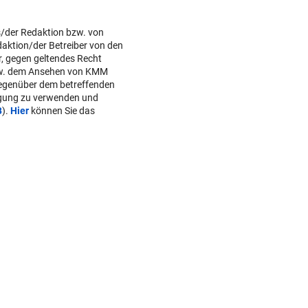
s/der Redaktion bzw. von
daktion/der Betreiber von den
r, gegen geltendes Recht
w. dem Ansehen von KMM
gegenüber dem betreffenden
lgung zu verwenden und
B
).
Hier
können Sie das