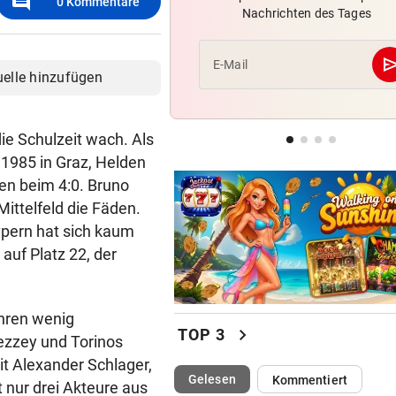
comment
0
Kommentare
Nachrichten des Tages
Klepeisz: „Herausforderung,
ich haben wollte“
se
E-Mail
uelle hinzufügen
ANDREAS HERZOG:
„Nur Pflicht erfüllt, brauche
Ausrufezeichen!“
ie Schulzeit wach. Als
 1985 in Graz, Helden
VERATSCHNIG GEGEN „EX“
Bullen-Ass: „Dann würde ic
fen beim 4:0. Bruno
gegen den WAC jubeln!“
ittelfeld die Fäden.
ypern hat sich kaum
 auf Platz 22, der
ahren wenig
chevron_right
TOP 3
zzey und Torinos
t Alexander Schlager,
(ausgewählt)
Gelesen
Kommentiert
nur drei Akteure aus