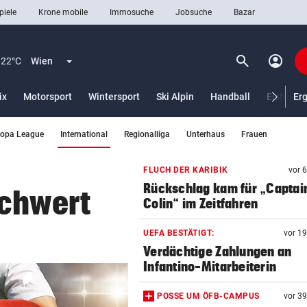
piele
Krone mobile
Immosuche
Jobsuche
Bazar
search
account_circle
Menü aufklappen
Suchen
22°C
Wien
ix
Motorsport
Wintersport
Ski Alpin
Handball
Eishocke
Er
(ausgewählt)
ropa League
International
Regionalliga
Unterhaus
Frauen
len
FLUCH DER KARIBIK
vor 
Rückschlag kam für „Captai
Schwert
Colin“ im Zeitfahren
UEFA BESTÄTIGT:
vor 1
Verdächtige Zahlungen an
Infantino-Mitarbeiterin
POSSE UM ÖFB-CAMPUS
vor 3