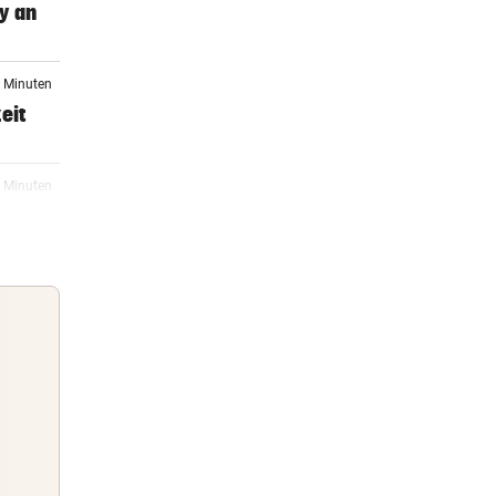
y an
8 Minuten
eit
3 Minuten
etzt:
04:30
Klub
04:30
n
Guten Morgen
Morgens topinformiert über die
04:30