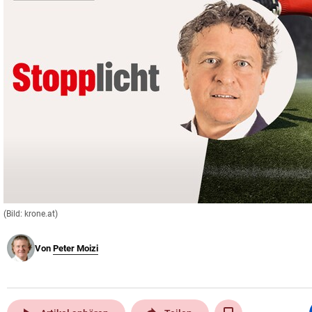
© Krone Multimedia GmbH & Co KG 2026
Muthgasse 2, 1190 Wien
(Bild: krone.at)
Von
Peter Moizi