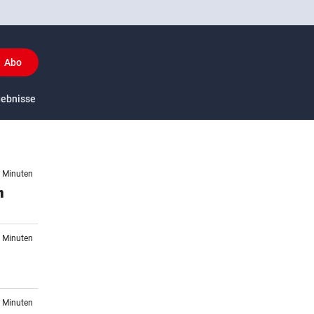
Abo
y
gebnisse
US-Sport
6 Minuten
n
9 Minuten
9 Minuten