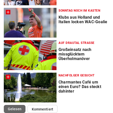
SONNTAG NOCH IM KASTEN
Klubs aus Holland und
Italien locken WAC-Goalie
AUF DRAUTAL STRASSE
Großeinsatz nach
missglücktem
Überholmanöver
NACHFOLGER GESUCHT
Charmantes Café um
einen Euro? Das steckt
dahinter
(ausgewählt)
Gelesen
Kommentiert