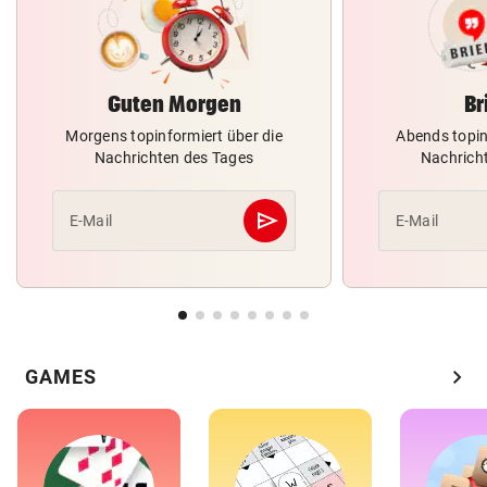
Guten Morgen
Br
Morgens topinformiert über die
Abends topin
Nachrichten des Tages
Nachrich
send
E-Mail
E-Mail
Abschicken
chevron_right
GAMES