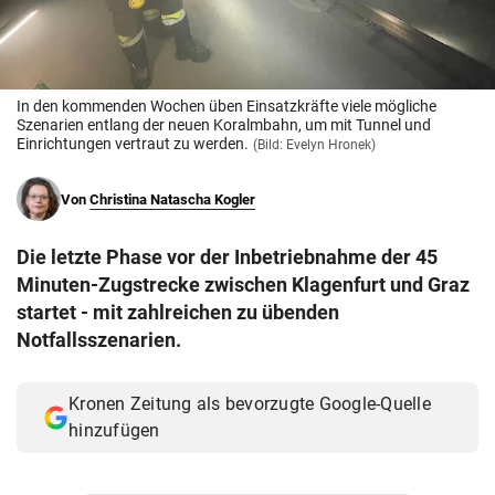
© Krone Multimedia GmbH & Co KG 2026
Muthgasse 2, 1190 Wien
In den kommenden Wochen üben Einsatzkräfte viele mögliche
Szenarien entlang der neuen Koralmbahn, um mit Tunnel und
Einrichtungen vertraut zu werden.
(Bild: Evelyn Hronek)
Von
Christina Natascha Kogler
Die letzte Phase vor der Inbetriebnahme der 45
Minuten-Zugstrecke zwischen Klagenfurt und Graz
startet - mit zahlreichen zu übenden
Notfallsszenarien.
Kronen Zeitung als bevorzugte Google-Quelle
hinzufügen