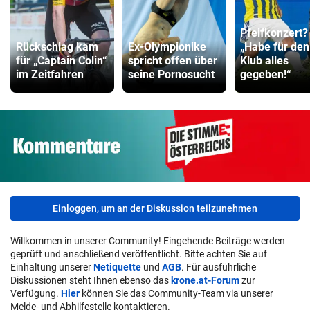
Pfeifkonzert?
Rückschlag kam
Ex-Olympionike
„Habe für den
für „Captain Colin“
spricht offen über
Klub alles
im Zeitfahren
seine Pornosucht
gegeben!“
Einloggen, um an der Diskussion teilzunehmen
Willkommen in unserer Community! Eingehende Beiträge werden
geprüft und anschließend veröffentlicht. Bitte achten Sie auf
Einhaltung unserer
Netiquette
und
AGB
. Für ausführliche
Diskussionen steht Ihnen ebenso das
krone.at-Forum
zur
Verfügung.
Hier
können Sie das Community-Team via unserer
Melde- und Abhilfestelle kontaktieren.