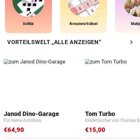
Solitär
Kreuzworträtsel
Mahj
chevron_right
VORTEILSWELT „ALLE ANZEIGEN“
Janod Dino-Garage
Tom Turbo
Für kleine Autofans
Kinderbücher von Thomas B
€64,90
€15,00