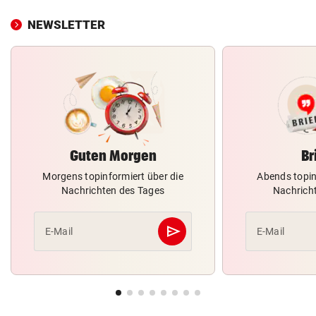
NEWSLETTER
Guten Morgen
Br
Morgens topinformiert über die
Abends topin
Nachrichten des Tages
Nachrich
send
E-Mail
E-Mail
Abschicken