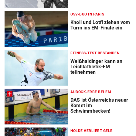
OSV-DUO IN PARIS
Knoll und Lotfi ziehen vom
Turm ins EM-Finale ein
FITNESS-TEST BESTANDEN
Weißhaidinger kann an
Leichtathletik-EM
teilnehmen
AUBÖCK-ERBE BEI EM
DAS ist Österreichs neuer
Komet im
Schwimmbecken!
NOLDE VERLIERT GELB