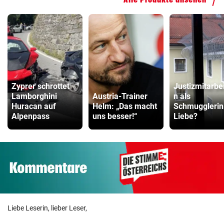
Zyprer schrottet
Justizmitarbei
Lamborghini
Austria-Trainer
n als
Huracan auf
Helm: „Das macht
Schmugglerin
Alpenpass
uns besser!“
Liebe?
Liebe Leserin, lieber Leser,