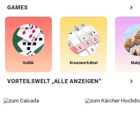
chevron_right
GAMES
Solitär
Kreuzworträtsel
Mahj
chevron_right
VORTEILSWELT „ALLE ANZEIGEN“