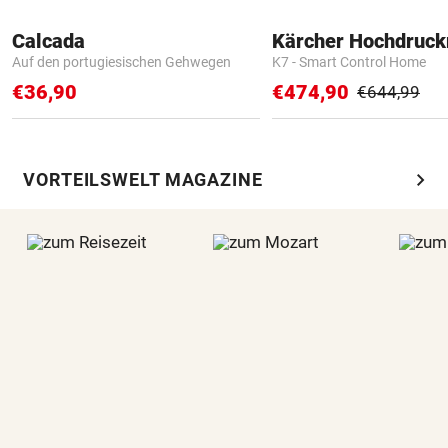
Calcada
Kärcher Hochdruck
Auf den portugiesischen Gehwegen
K7 - Smart Control Home
€36,90
€474,90
€644,99
chevron_right
VORTEILSWELT MAGAZINE