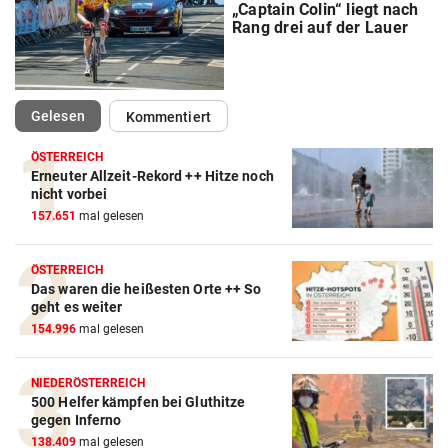
„Captain Colin“ liegt nach
Rang drei auf der Lauer
(ausgewählt)
Gelesen
Kommentiert
ÖSTERREICH
Erneuter Allzeit-Rekord ++ Hitze noch
Action-Cam Vergleich
nicht vorbei
157.651
mal gelesen
ZUM VERGLEICH
Crosstrainer Vergleich
ÖSTERREICH
Das waren die heißesten Orte ++ So
ZUM VERGLEICH
geht es weiter
154.996
mal gelesen
E-Bike Vergleich
ZUM VERGLEICH
NIEDERÖSTERREICH
500 Helfer kämpfen bei Gluthitze
Elektro-Scooter Vergleich
gegen Inferno
ZUM VERGLEICH
138.409
mal gelesen