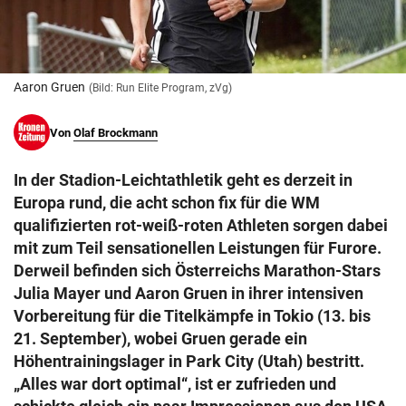
© Krone Multimedia GmbH & Co KG 2026
Muthgasse 2, 1190 Wien
Aaron Gruen
(Bild: Run Elite Program, zVg)
Von
Olaf Brockmann
In der Stadion-Leichtathletik geht es derzeit in
Europa rund, die acht schon fix für die WM
qualifizierten rot-weiß-roten Athleten sorgen dabei
mit zum Teil sensationellen Leistungen für Furore.
Derweil befinden sich Österreichs Marathon-Stars
Julia Mayer und Aaron Gruen in ihrer intensiven
Vorbereitung für die Titelkämpfe in Tokio (13. bis
21. September), wobei Gruen gerade ein
Höhentrainingslager in Park City (Utah) bestritt.
„Alles war dort optimal“, ist er zufrieden und