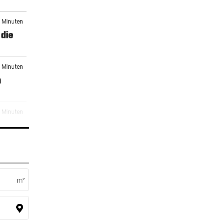
0 Minuten
 die
1 Minuten
n
1 Minuten
h
0 Minuten
m²
0 Minuten
parks