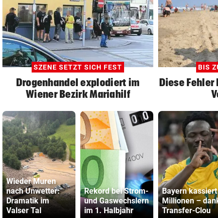
SZENE SETZT SICH FEST
BIS Z
Drogenhandel explodiert im
Diese Fehler 
Wiener Bezirk Mariahilf
V
Wieder Muren
nach Unwetter:
Rekord bei Strom-
Bayern kassiert
Dramatik im
und Gaswechslern
Millionen – dan
Valser Tal
im 1. Halbjahr
Transfer-Clou