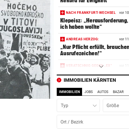
Rekord für Ewigkeit
NACH FRANKFURT-WECHSEL
vor 1
Klepeisz: „Herausforderung,
ich haben wollte“
ANDREAS HERZOG:
vor 1
„Nur Pflicht erfüllt, brauche
Ausrufezeichen!“
VERATSCHNIG GEGEN „EX“
vor 1
Bullen-Ass: „Dann würde ic
gegen den WAC jubeln!“
IMMOBILIEN KÄRNTEN
IMMOBILIEN
JOBS
AUTOS
BAZAR
„EXTREM ANSTRENGEND“
vor 4
Arzt auf Auslandsmission:
Typ
„Südsudan ist vergessen“
MÜHSAME ENERGIEWENDE
vor 4
Heikler Kraftakt: Neue Wind