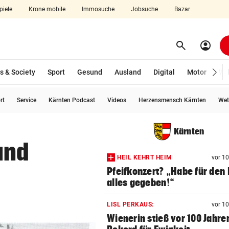
piele
Krone mobile
Immosuche
Jobsuche
Bazar
search
account_circle
Menü aufklappen
Suchen
s & Society
Sport
Gesund
Ausland
Digital
Motor
Wir
rt
Service
Kärnten Podcast
Videos
Herzensmensch Kärnten
Wet
len
Kärnten
und
HEIL KEHRT HEIM
vor 1
Pfeifkonzert? „Habe für den 
alles gegeben!“
LISL PERKAUS:
vor 1
Wienerin stieß vor 100 Jahre