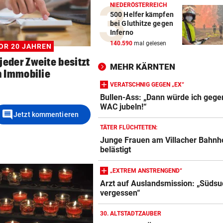
NIEDERÖSTERREICH
500 Helfer kämpfen
bei Gluthitze gegen
Inferno
140.590
mal gelesen
OR 20 JAHREN
jeder Zweite besitzt
MEHR KÄRNTEN
 Immobilie
VERATSCHNIG GEGEN „EX“
Bullen-Ass: „Dann würde ich gege
WAC jubeln!“
comment
Jetzt kommentieren
TÄTER FLÜCHTETEN:
Junge Frauen am Villacher Bahnh
belästigt
„EXTREM ANSTRENGEND“
Arzt auf Auslandsmission: „Südsu
vergessen“
30. ALTSTADTZAUBER