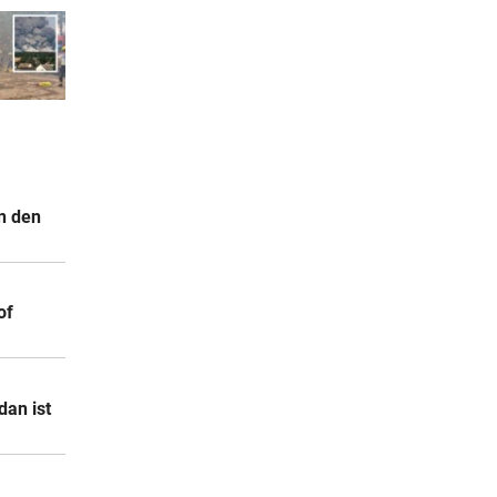
n den
of
dan ist