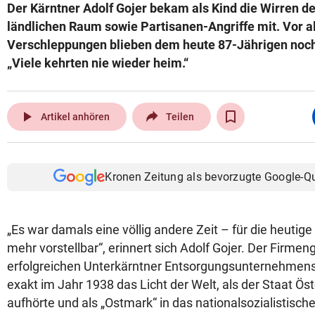
Der Kärntner Adolf Gojer bekam als Kind die Wirren d
ländlichen Raum sowie Partisanen-Angriffe mit. Vor a
Verschleppungen blieben dem heute 87-Jährigen noch 
„Viele kehrten nie wieder heim.“
play_arrow
Artikel anhören
Teilen
Kronen Zeitung als bevorzugte Google-Q
„Es war damals eine völlig andere Zeit – für die heutige
mehr vorstellbar“, erinnert sich Adolf Gojer. Der Firme
erfolgreichen Unterkärntner Entsorgungsunternehmens 
exakt im Jahr 1938 das Licht der Welt, als der Staat Öst
aufhörte und als „Ostmark“ in das nationalsozialistisc