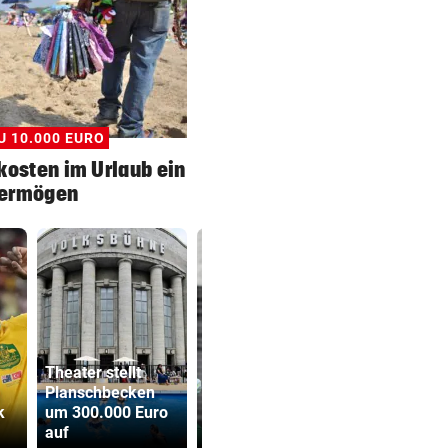
U 10.000 EURO
kosten im Urlaub ein
ermögen
Theater stellt
Planschbecken
LIVE ab 19.30
Sager wirkt
k
um 300.000 Euro
Uhr: Steirerderby
Mütter-Auf
auf
Hartberg – Sturm
gegen Kanz