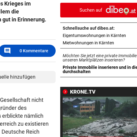
es Krieges im
brauchen Geduld
Suchen auf
llem die
„KRONE“-KOMMENTAR
vor 4
gut in Erinnerung.
Das Märchen der deutschen
Schnellsuche auf dibeo.at:
Autobauer
in ne
Eigentumswohnungen in Kärnten
in neuem Ta
Mietwohnungen in Kärnten
LANGEWEILE ALS MOTIV
vor 4
comment
0
Kommentare
Jugendbande machte auch v
Möchten Sie jetzt eine private Immobilie
Gotteshaus nicht Halt
unseren Marktplätzen inserieren?
Private Immobilie inserieren und in di
in neuem Tab öffnen
durchschalten
ZWISCHEN HIMMEL & ERDE
vor 4
uelle hinzufügen
Über Tattoos und die Krux mi
Individualität
KRONE.TV
 Gesellschaft nicht
UMFRAGE ALARMIEREND
vor 4
ngründer des
Jeder vierte Industriebetrieb
erblickte nämlich
erwägt Verlagerung
erreich zu existieren
DONAUARME AM TROCKENEN
vor 4
he Deutsche Reich