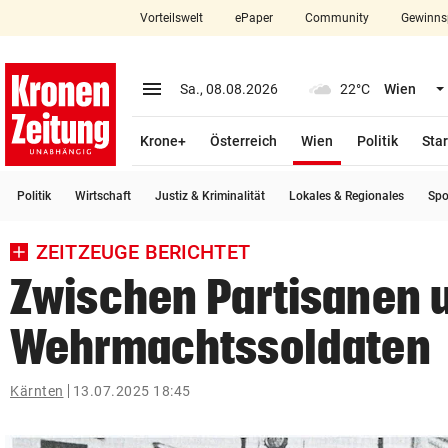
Vorteilswelt
ePaper
Community
Gewinns
close
Schließen
menu
Menü aufklappen
Sa., 08.08.2026
22°C
Wien
Abonnieren
(ausgewählt)
Krone+
Österreich
Wien
Politik
Star
account_circle
arrow_right
Anmelden
Politik
Wirtschaft
Justiz & Kriminalität
Lokales & Regionales
Spo
pin_drop
arrow_right
Bundesland auswäh
Wien
ZEITZEUGE BERICHTET
bookmark
Merkliste
Zwischen Partisanen 
Wehrmachtssoldaten
Suchbegriff
search
eingeben
Kärnten
13.07.2025 18:45