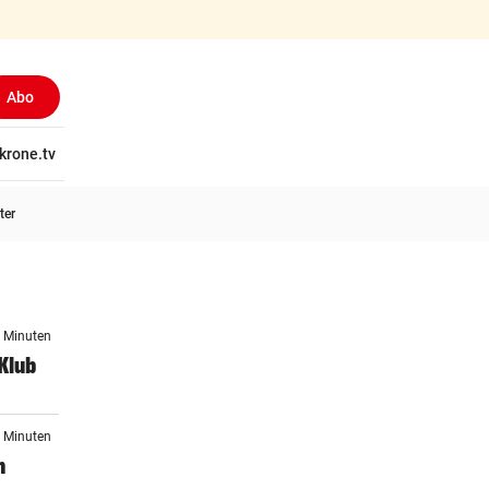
Abo
tschaft
krone.tv
Wissen
Gericht
Kolumnen
Freizeit
Reise
Ti
ter
0 Minuten
Klub
0 Minuten
n