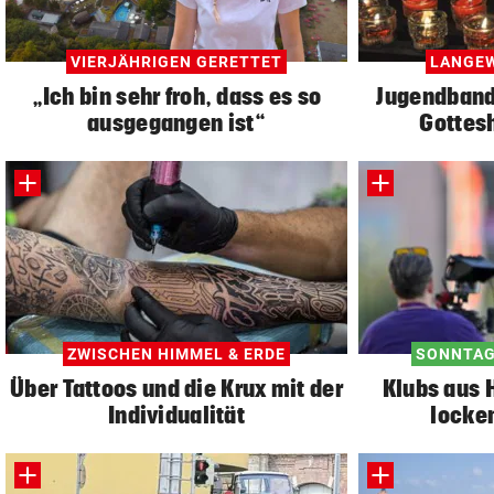
VIERJÄHRIGEN GERETTET
LANGEW
„Ich bin sehr froh, dass es so
Jugendband
ausgegangen ist“
Gottesh
ZWISCHEN HIMMEL & ERDE
SONNTAG
Über Tattoos und die Krux mit der
Klubs aus H
Individualität
locke