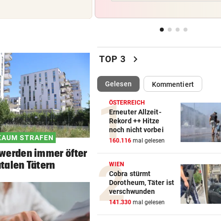
HIER IM TICKER
vor 
MotoGP: Sprintrennen in
Silverstone ab 17 Uhr LIVE
chevron_right
TOP 3
NEUN GROSSE PREISE
vor 
Gewinnspiel zum Linzer „Kr
(ausgewählt)
Gelesen
Kommentiert
Fest 2026
ÖSTERREICH
BUNDESLIGA IM TICKER
vor 
Erneuter Allzeit-
LIVE ab 19.30 Uhr: Steirerde
Rekord ++ Hitze
noch nicht vorbei
Hartberg – Sturm
KAUM STRAFEN
160.116
mal gelesen
 werden immer öfter
utalen Tätern
WIEN
Cobra stürmt
Dorotheum, Täter ist
verschwunden
141.330
mal gelesen