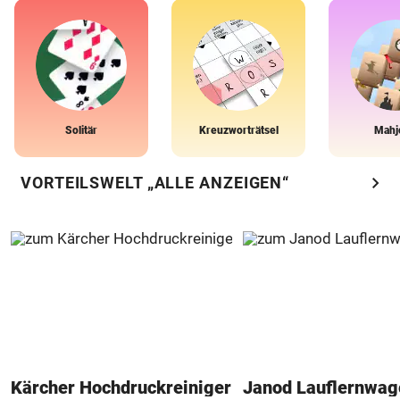
Solitär
Kreuzworträtsel
Mahj
chevron_right
VORTEILSWELT „ALLE ANZEIGEN“
Kärcher Hochdruckreiniger
Janod Lauflernwa