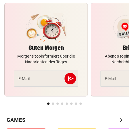
Guten Morgen
Br
Morgens topinformiert über die
Abends topin
Nachrichten des Tages
Nachrich
send
E-Mail
E-Mail
Abschicken
chevron_right
GAMES