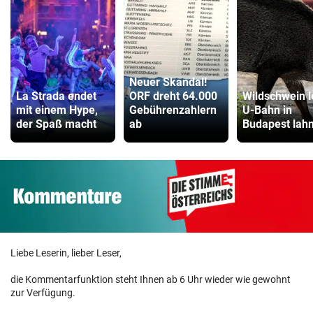
Neuer Skandal!
La Strada endet
ORF dreht 64.000
Wildschwein l
mit einem Hype,
Gebührenzahlern
U-Bahn in
der Spaß macht
ab
Budapest lah
Liebe Leserin, lieber Leser,
die Kommentarfunktion steht Ihnen ab 6 Uhr wieder wie gewohnt
zur Verfügung.