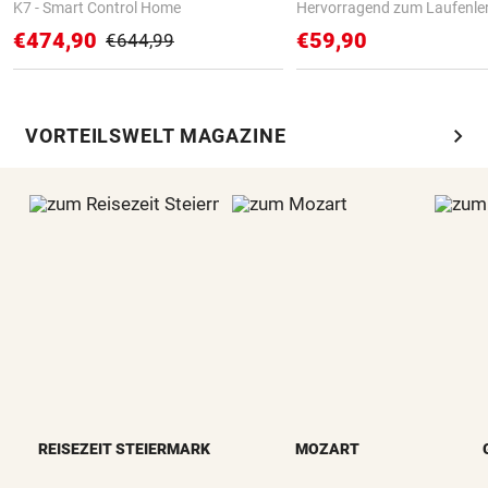
K7 - Smart Control Home
Hervorragend zum Laufenle
€474,90
€59,90
€644,99
chevron_right
VORTEILSWELT MAGAZINE
REISEZEIT STEIERMARK
MOZART