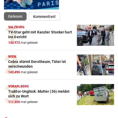
(ausgewählt)
Gelesen
Kommentiert
SALZBURG
TV-Star geht mit Kanzler Stocker hart
Action-Cam Vergleich
ins Gericht
143.972
mal gelesen
ZUM VERGLEICH
Crosstrainer Vergleich
WIEN
Cobra stürmt Dorotheum, Täter ist
ZUM VERGLEICH
verschwunden
143.496
mal gelesen
E-Bike Vergleich
ZUM VERGLEICH
VORARLBERG
Traktor-Unglück: Mutter (36) meldet
Elektro-Scooter Vergleich
sich zu Wort
ZUM VERGLEICH
111.206
mal gelesen
Ergometer Vergleich
ZUM VERGLEICH