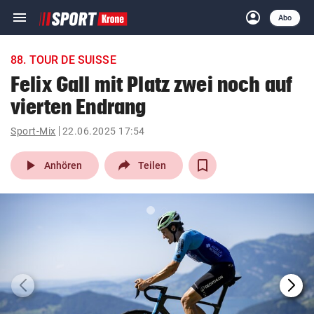
menu
account_circle
Navigation
Anmelden
Abo
close
Schließen
ein-/ausklappen
88. TOUR DE SUISSE
Abonnieren
Felix Gall mit Platz zwei noch auf
vierten Endrang
account_circle
arrow_right
Anmelden
Sport-Mix
22.06.2025 17:54
pin_drop
arrow_right
Bundesland auswäh
Wien
play_arrow
Anhören
Teilen
bookmark
Merkliste
Suchbegriff
search
eingeben