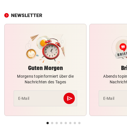
NEWSLETTER
Guten Morgen
Br
Morgens topinformiert über die
Abends topin
Nachrichten des Tages
Nachrich
send
E-Mail
E-Mail
Abschicken