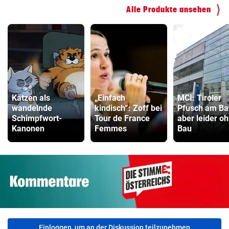
Alle Produkte ansehen
Katzen als
„Einfach
MCI: Tiroler
wandelnde
kindisch“: Zoff bei
Pfusch am Ba
Schimpfwort-
Tour de France
aber leider o
Kanonen
Femmes
Bau
Einloggen, um an der Diskussion teilzunehmen