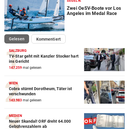
SEGELN:
Zwei OeSV-Boote vor Los
Angeles im Medal Race
(ausgewählt)
Gelesen
Kommentiert
SALZBURG
TV-Star geht mit Kanzler Stocker hart
Action-Cam Vergleich
ins Gericht
147.259
mal gelesen
ZUM VERGLEICH
Crosstrainer Vergleich
WIEN
Cobra stürmt Dorotheum, Täter ist
ZUM VERGLEICH
verschwunden
143.983
mal gelesen
E-Bike Vergleich
ZUM VERGLEICH
MEDIEN
Neuer Skandal! ORF dreht 64.000
Elektro-Scooter Vergleich
Gebührenzahlern ab