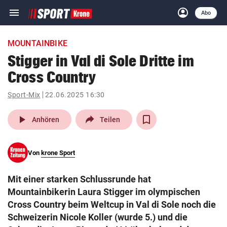
menu
account_circle
Navigation
Anmelden
Abo
close
Schließen
ein-/ausklappen
MOUNTAINBIKE
Abonnieren
Stigger in Val di Sole Dritte im
Cross Country
account_circle
arrow_right
Anmelden
Sport-Mix
22.06.2025 16:30
pin_drop
arrow_right
Bundesland auswäh
Wien
play_arrow
Anhören
Teilen
bookmark
Merkliste
Von
krone Sport
Suchbegriff
search
Mit einer starken Schlussrunde hat
eingeben
Mountainbikerin Laura Stigger im olympischen
Cross Country beim Weltcup in Val di Sole noch die
Schweizerin Nicole Koller (wurde 5.) und die