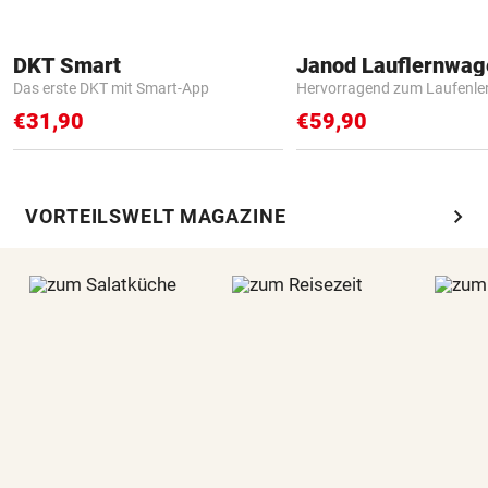
DKT Smart
Janod Lauflernwa
Das erste DKT mit Smart-App
Hervorragend zum Laufenle
€31,90
€59,90
chevron_right
VORTEILSWELT MAGAZINE