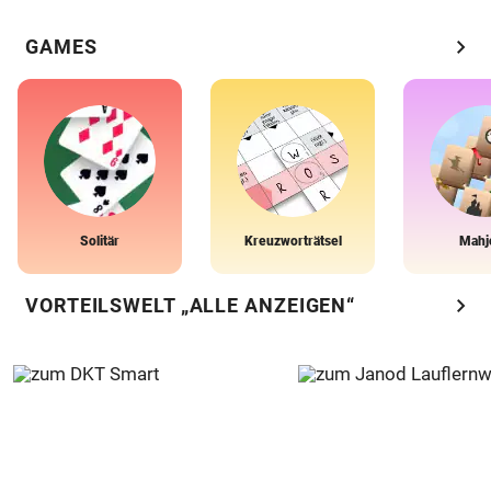
chevron_right
GAMES
Solitär
Kreuzworträtsel
Mahj
chevron_right
VORTEILSWELT „ALLE ANZEIGEN“