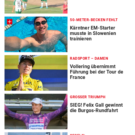
50-METER-BECKEN FEHLT
Kärntner EM-Starter
musste in Slowenien
trainieren
RADSPORT – DAMEN
Vollering übernimmt
Führung bei der Tour de
France
GROSSER TRIUMPH
SIEG! Felix Gall gewinnt
die Burgos-Rundfahrt