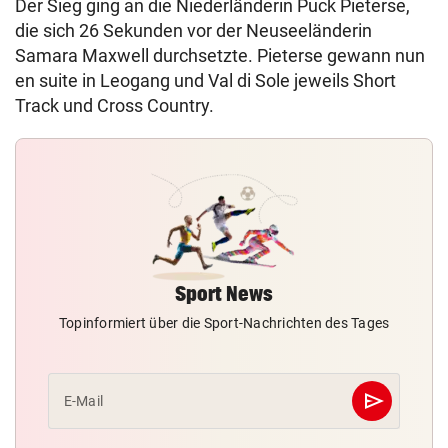
Der Sieg ging an die Niederländerin Puck Pieterse,
die sich 26 Sekunden vor der Neuseeländerin
Samara Maxwell durchsetzte. Pieterse gewann nun
en suite in Leogang und Val di Sole jeweils Short
Track und Cross Country.
Sport News
Topinformiert über die Sport-Nachrichten des Tages
send
E-Mail
Abschicken