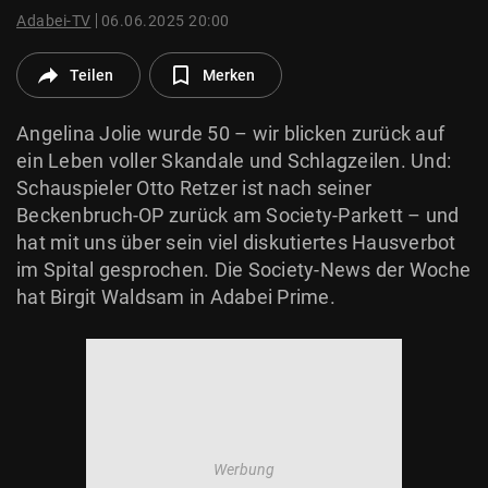
© Krone Multimedia GmbH & Co KG 2026
Adabei-TV
06.06.2025 20:00
Muthgasse 2, 1190 Wien
Teilen
Merken
Angelina Jolie wurde 50 – wir blicken zurück auf
ein Leben voller Skandale und Schlagzeilen. Und:
Schauspieler Otto Retzer ist nach seiner
Beckenbruch-OP zurück am Society-Parkett – und
hat mit uns über sein viel diskutiertes Hausverbot
im Spital gesprochen. Die Society-News der Woche
hat Birgit Waldsam in Adabei Prime.