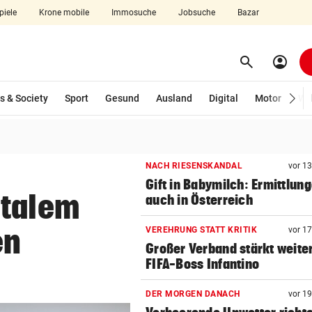
piele
Krone mobile
Immosuche
Jobsuche
Bazar
search
account_circle
Menü aufklappen
Suchen
s & Society
Sport
Gesund
Ausland
Digital
Motor
Wir
len
NACH RIESENSKANDAL
vor 1
Gift in Babymilch: Ermittlun
utalem
auch in Österreich
en
VEREHRUNG STATT KRITIK
vor 1
Großer Verband stärkt weite
FIFA-Boss Infantino
DER MORGEN DANACH
vor 1