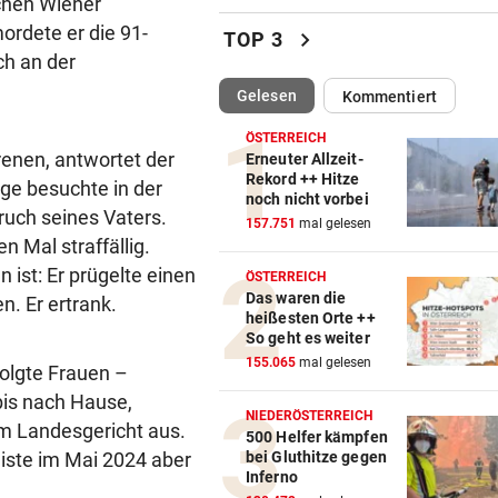
ichen Wiener
Klassek ist der Jannik Sinner
ordete er die 91-
chevron_right
TOP 3
Tennis-Unterhaus
ich an der
(ausgewählt)
Gelesen
Kommentiert
NACH JUSTIZ-NIEDERLAGE
vor ein
Trump will nun gegen
ÖSTERREICH
„Geburtstourismus“ vorgeh
renen, antwortet der
Erneuter Allzeit-
Rekord ++ Hitze
ige besuchte in der
noch nicht vorbei
JUBEL NACH 2:1-SIEG
vor ein
ruch seines Vaters.
157.751
mal gelesen
Geburtstagsbier als Belohnu
 Mal straffällig.
Austria-Kapitän
n ist: Er prügelte einen
ÖSTERREICH
Das waren die
. Er ertrank.
HÜRDEN-ASS BEI EM:
vor ein
heißesten Orte ++
„Ich versuche bewusst, kein
So geht es weiter
darum zu machen“
155.065
mal gelesen
folgte Frauen –
bis nach Hause,
DREI WEHREN IM EINSATZ
vor ein
NIEDERÖSTERREICH
 am Landesgericht aus.
Wegen Feuer in Sauna beina
500 Helfer kämpfen
eiste im Mai 2024 aber
bei Gluthitze gegen
Haus eingeäschert
Inferno