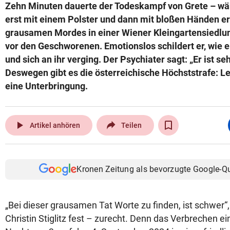
Zehn Minuten dauerte der Todeskampf von Grete – wäh
erst mit einem Polster und dann mit bloßen Händen e
grausamen Mordes in einer Wiener Kleingartensiedlun
vor den Geschworenen. Emotionslos schildert er, wie e
und sich an ihr verging. Der Psychiater sagt: „Er ist seh
Deswegen gibt es die österreichische Höchststrafe: L
eine Unterbringung.
play_arrow
Artikel anhören
Teilen
Kronen Zeitung als bevorzugte Google-Q
„Bei dieser grausamen Tat Worte zu finden, ist schwer“, s
Christin Stiglitz fest – zurecht. Denn das Verbrechen e