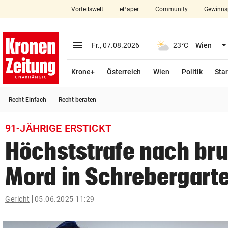
Vorteilswelt
ePaper
Community
Gewinns
close
Schließen
menu
Menü aufklappen
Fr., 07.08.2026
23°C
Wien
Abonnieren
Krone+
Österreich
Wien
Politik
Star
account_circle
arrow_right
Anmelden
Recht Einfach
Recht beraten
pin_drop
arrow_right
Bundesland auswäh
Wien
91-JÄHRIGE ERSTICKT
bookmark
Merkliste
Höchststrafe nach br
Mord in Schrebergart
Suchbegriff
search
eingeben
Gericht
05.06.2025 11:29