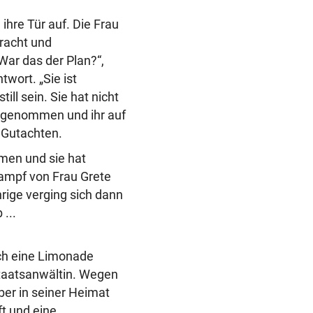
hre Tür auf. Die Frau
bracht und
„War das der Plan?“,
twort. „Sie ist
ill sein. Sie hat nicht
e genommen und ihr auf
 Gutachten.
men und sie hat
ampf von Frau Grete
hrige verging sich dann
...
ch eine Limonade
 Staatsanwältin. Wegen
er in seiner Heimat
t und eine