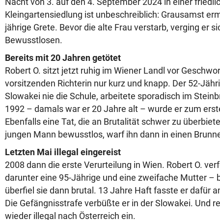
Nacht von 3. auf den 4. September 2024 in einer friedl
Kleingartensiedlung ist unbeschreiblich: Grausamst erm
jährige Grete. Bevor die alte Frau verstarb, verging er s
Bewusstlosen.
Bereits mit 20 Jahren getötet
Robert O. sitzt jetzt ruhig im Wiener Landl vor Geschwo
vorsitzenden Richterin nur kurz und knapp. Der 52-Jähr
Slowakei nie die Schule, arbeitete sporadisch im Steinb
1992 – damals war er 20 Jahre alt – wurde er zum ersten
Ebenfalls eine Tat, die an Brutalität schwer zu überbiete
jungen Mann bewusstlos, warf ihn dann in einen Brunnen
Letzten Mai illegal eingereist
2008 dann die erste Verurteilung in Wien. Robert O. ver
darunter eine 95-Jährige und eine zweifache Mutter – 
überfiel sie dann brutal. 13 Jahre Haft fasste er dafür
Die Gefängnisstrafe verbüßte er in der Slowakei. Und r
wieder illegal nach Österreich ein.