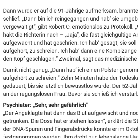
Dann wurde er auf die 91-Jährige aufmerksam, brannte i
schlief. „Dann bin ich reingegangen und hab‘ sie umge
vergewaltigt“, gibt Robert O. emotionslos zu Protokoll. 
hakt die Richterin nach – „Jaja“, die fast gleichgültige An
aufgewacht und hat geschrien. Ich hab‘ gesagt, sie soll st
aufgehört, zu schreien. Ich hab‘ dann eine Kombizang
den Kopf geschlagen.“ Zweimal, sagt das medizinische
Damit nicht genug: „Dann hab‘ ich einen Polster genom
aufgehört zu schreien.“ Zehn Minuten habe der Todesk
gedauert, bis sie letztlich bewusstlos wurde. Der 52-Jä
an der regungslosen Frau. Bevor sie schließlich verstarb 
Psychiater: „Sehr, sehr gefährlich“
„Der Angeklagte hat dann das Blut aufgewischt und no
getrunken. Die Dose hat er stehen lassen“, erklärt die
der DNA-Spuren und Fingerabdrücke konnte er im Oktob
festgenommen werden. Ihm droht nun lebenslange Haf