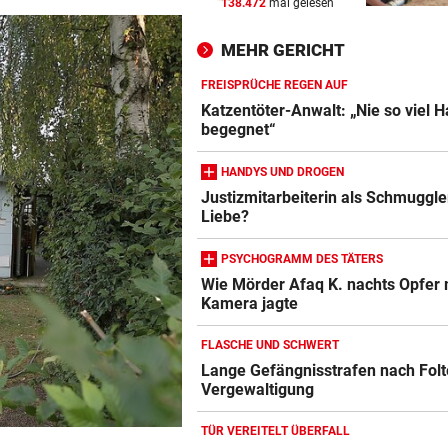
138.472
mal gelesen
PERFEKTER ZIELEINLAUF
vor ein
Feurstein sprintet bei
MEHR GERICHT
Guadeloupe-Tour zum Sieg
FREISPRÜCHE REGEN AUF
SIMPLE TAKTIK
vor ein
Katzentöter-Anwalt: „Nie so viel 
Hacker greifen Wall Street m
begegnet“
Telefon-Trick an
HANDYS UND DROGEN
VOR DUELL GEGEN STURM
vor ein
Justizmitarbeiterin als Schmuggle
Liebe?
Warum Hartberg schon im Tu
„scharf“ wird
PSYCHOGRAMM DES TÄTERS
Wie Mörder Afaq K. nachts Opfer 
Kamera jagte
FLASCHE UND SCHWERT
Lange Gefängnisstrafen nach Folt
Vergewaltigung
TÜR VEREITELT ÜBERFALL