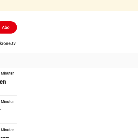
Abo
(ausgewählt)
tschaft
krone.tv
Wissen
Gericht
Kolumnen
Freizeit
Reise
Ti
3 Minuten
gen
7 Minuten
r
9 Minuten