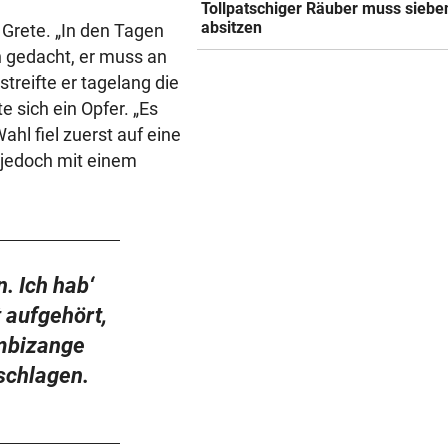
Tollpatschiger Räuber muss siebe
absitzen
Grete. „In den Tagen
h gedacht, er muss an
reifte er tagelang die
 sich ein Opfer. „Es
ahl fiel zuerst auf eine
e jedoch mit einem
. Ich hab‘
ht aufgehört,
ombizange
schlagen.