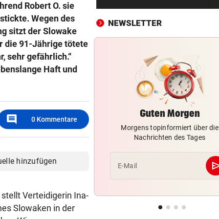
rend Robert O. sie
Salzburg: Lob von Brasilien-
und große Sorgen
rstickte. Wegen des
NEWSLETTER
g sitzt der Slowake
SEIN GRÖSSTES JAHR
vor ein
r die 91-Jährige tötete
DJ Toby Romeo kündigt so vi
r, sehr gefährlich.“
Musik wie nie an
ebenslange Haft und
„KEINE FRAGE!“
vor ein
Was tun gegen die schlechte
Stimmung im Land?
Guten Morgen
comment
0
Kommentare
Morgens topinformiert über die
GROSSE AUFREGUNG
vor ein
Nachrichten des Tages
Brandgefahr? Hitze löst vor 
Störfeuer aus
uelle hinzufügen
se
E-Mail
ZU WENIG WASSERKRAFT
vor ein
Strommangel: Gaskraftwerk
tellt Verteidigerin Ina-
springt jeden Abend ein
ines Slowaken in der
HOCKEYCRACKS IM SOMMER
vor ein