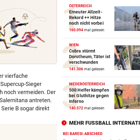
ÖSTERREICH
Erneuter Allzeit-
Rekord ++ Hitze
noch nicht vorbei
160.094
mal gelesen
WIEN
Cobra stürmt
Dorotheum, Täter ist
verschwunden
141.306
mal gelesen
r vierfache
d Supercup-Sieger
NIEDERÖSTERREICH
500 Helfer kämpfen
ch noch vermeiden. Der
bei Gluthitze gegen
Salernitana antreten.
Inferno
 Serie B sogar direkt
140.572
mal gelesen
MEHR FUSSBALL INTERNATI
BEI BARESI-ABSCHIED