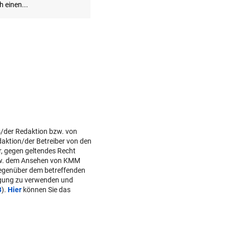
s/der Redaktion bzw. von
daktion/der Betreiber von den
r, gegen geltendes Recht
w. dem Ansehen von KMM
gegenüber dem betreffenden
lgung zu verwenden und
B
).
Hier
können Sie das