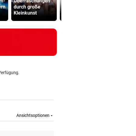
om-
Überraschungen
LIVE ab 17 Uhr:
Sager wirkt
ern
durch große
GAK gegen
Mütter-Auf
Kleinkunst
Austria Lustenau
gegen Kanz
Verfügung.