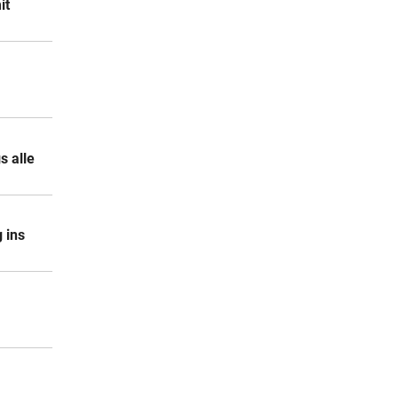
it
s alle
 ins