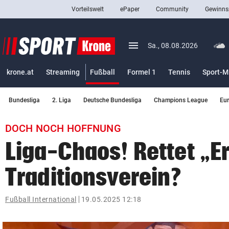
Vorteilswelt
ePaper
Community
Gewinns
close
Schließen
menu
Menü aufklappen
Sa., 08.08.2026
Abonnieren
(ausgewählt)
krone.at
Streaming
Fußball
Formel 1
Tennis
Sport-M
account_circle
arrow_right
Anmelden
Bundesliga
2. Liga
Deutsche Bundesliga
Champions League
Eu
pin_drop
arrow_right
Bundesland auswäh
Wien
DOCH NOCH HOFFNUNG
bookmark
Merkliste
Liga-Chaos! Rettet „
Traditionsverein?
Suchbegriff
search
eingeben
Fußball International
19.05.2025 12:18