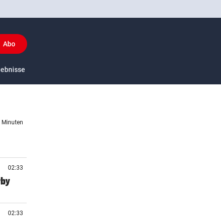
Abo
y
gebnisse
US-Sport
1 Minuten
02:33
rby
02:33