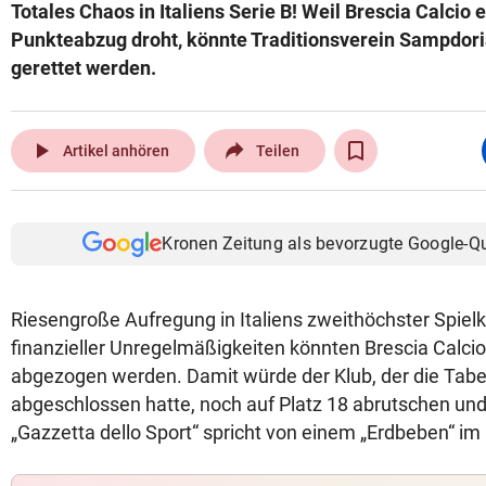
Totales Chaos in Italiens Serie B! Weil Brescia Calcio 
Punkteabzug droht, könnte Traditionsverein Sampdor
gerettet werden.
play_arrow
Artikel anhören
Teilen
Kronen Zeitung als bevorzugte Google-Q
Riesengroße Aufregung in Italiens zweithöchster Spiel
finanzieller Unregelmäßigkeiten könnten Brescia Calcio
abgezogen werden. Damit würde der Klub, der die Tabell
abgeschlossen hatte, noch auf Platz 18 abrutschen und 
„Gazzetta dello Sport“ spricht von einem „Erdbeben“ im 