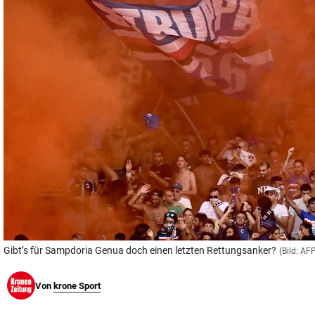
© Krone Multimedia GmbH & Co KG 2026
Muthgasse 2, 1190 Wien
Gibt’s für Sampdoria Genua doch einen letzten Rettungsanker?
(Bild: A
Von
krone Sport