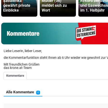
Sabalenka
Mutter (36)
Rekord bei Str
gewährt private
meldet sich zu
und Gaswechsl
Einblicke
Wort
im 1. Halbjahr
Liebe Leserin, lieber Leser,
die Kommentarfunktion steht Ihnen ab 6 Uhr wieder wie gewohnt zur 
Mit freundlichen Grüßen
das krone.at-Team