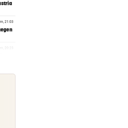
stria
rn, 21:03
 gegen
rn, 20:23
ßt
rn, 20:15
n
rn, 19:57
n
Guten Morgen
Morgens topinformiert über die
rn, 19:51