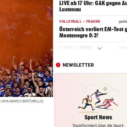
LIVE ab 17 Uhr: GAK gegen Au
Lustenau
VOLLEYBALL – FRAUEN
geste
Österreich verliert EM-Test
Montenegro 0:3!
2. LIGA – 2. RUNDE
geste
3:0! Absteiger BW Linz schie
Wacker Innsbruck ab
NEWSLETTER
NACH ELFER-RÜCKNAHME
geste
Hinterseer über VAR: „Ist ei
absoluter Skandal!“
SONNTAG NOCH IM KASTEN
geste
FP/APA/MARCO BERTORELLO)
Klubs aus Holland und Italie
locken WAC-Goalie
Sport News
Topinformiert über die Sport-
BEI BARESI-ABSCHIED
geste