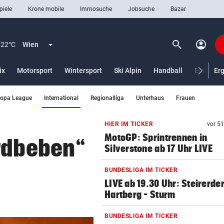
piele
Krone mobile
Immosuche
Jobsuche
Bazar
search
account_circle
Menü aufklappen
Suchen
22°C
Wien
ix
Motorsport
Wintersport
Ski Alpin
Handball
Eishocke
Er
(ausgewählt)
ropa League
International
Regionalliga
Unterhaus
Frauen
len
HIER IM TICKER
vor 5
MotoGP: Sprintrennen in
Erdbeben“
Silverstone ab 17 Uhr LIVE
BUNDESLIGA IM TICKER
LIVE ab 19.30 Uhr: Steirerde
Hartberg – Sturm
BUNDESLIGA IM TICKER