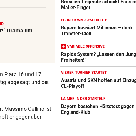
Brasilien-Legende schockt Fans m
Mallet-Finger
SCHRIEB WM-GESCHICHTE
ND
Bayern kassiert Millionen – dank
hr!“ Drama um
Transfer-Clou
VARIABLE OFFENSIVE
Rapids System? „Lassen den Jung
Freiheiten!“
VIERER-TURNIER STARTET
en Platz 16 und 17
Austria und SKN hoffen auf Einzug
stig abgesagt und bis
CL-Playoff
LAIMER IN DER STARTELF
Bayern bestehen Härtetest gegen
t Massimo Cellino ist
England-Klub
impft er gegenüber