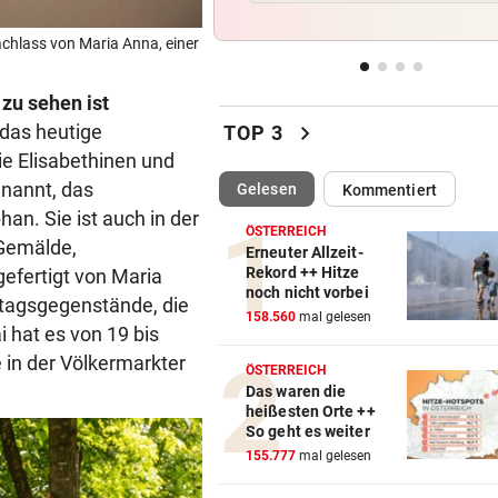
Kurios! WM-Starterin lernte 
Youtube das Gehen
achlass von Maria Anna, einer
BEI IVF-BEHANDLUNGEN
vor ein
zu sehen ist
Hitze kann die Anzahl der Eiz
chevron_right
 das heutige
TOP 3
verringern
die Elisabethinen und
enannt, das
(ausgewählt)
Gelesen
Kommentiert
BEI VISUM-ANTRAG
vor 
an. Sie ist auch in der
USA wollen Reisende online
ÖSTERREICH
genauer durchleuchten
 Gemälde,
Erneuter Allzeit-
Rekord ++ Hitze
efertigt von Maria
noch nicht vorbei
INFERNO IM HOCHTAL
vor 
ltagsgegenstände, die
158.560
mal gelesen
Lenker sah Rauch, dann gin
 hat es von 19 bis
Traktor in Flammen auf
e in der Völkermarkter
ÖSTERREICH
Das waren die
heißesten Orte ++
So geht es weiter
155.777
mal gelesen