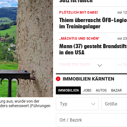
Satz ist falsch“
PLÖTZLICH MIT DABEI
vor 1
Thiem überrascht ÖFB-Legi
im Trainingslager
„MÄCHTIG UND SCHÖN“
vor 2
Mann (37) gesteht Brandstif
in den USA
FRAGE DES TAGES
vor 2
Bekommen Mütter genug
Unterstützung vom Staat?
IMMOBILIEN KÄRNTEN
IMMOBILIEN
JOBS
AUTOS
BAZAR
TRAGISCHER UNFALL
vor 3
Kleinkind bei Sturz aus Fens
burg aus, wurde von der
Typ
schwer verletzt
onders sehenswert (Führungen
APPELL IM LUXUS-HOTEL
vor 3
Bayern mahnt Konkurrenz: 