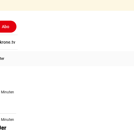
Abo
tschaft
krone.tv
Wissen
Gericht
Kolumnen
Freizeit
Reise
Ti
ter
3 Minuten
4 Minuten
Der