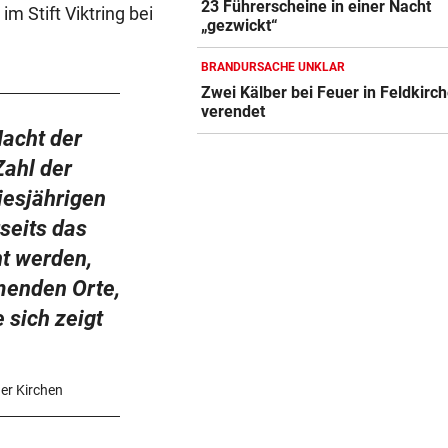
23 Führerscheine in einer Nacht
m Stift Viktring bei
„gezwickt“
BRANDURSACHE UNKLAR
Zwei Kälber bei Feuer in Feldkirc
verendet
Nacht der
Zahl der
iesjährigen
rseits das
nt werden,
hmenden Orte,
 sich zeigt
der Kirchen