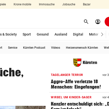
piele
Krone mobile
Immosuche
Jobsuche
Bazar
search
account_circle
Menü aufklappen
Suchen
s & Society
Sport
Gesund
Ausland
Digital
Motor
Wir
rt
Service
Kärnten Podcast
Videos
Herzensmensch Kärnten
Wet
len
Kärnten
üche,
TAGELANGER TERROR
vor 
Aggro-Affe verletzte 18
Menschen: Eingefangen!
WIRBEL UM KINDER-SAGER
vor 
Kanzler entschuldigt sich: „