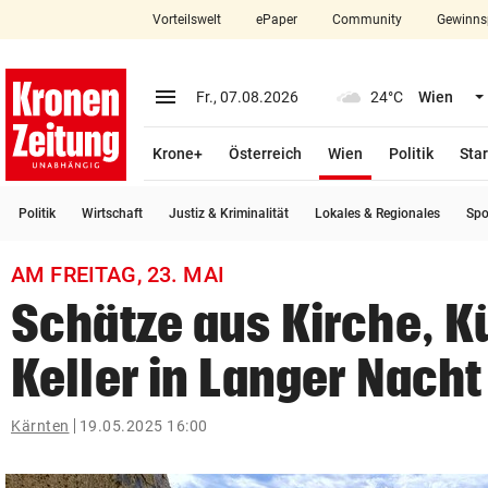
Vorteilswelt
ePaper
Community
Gewinns
close
Schließen
menu
Menü aufklappen
Fr., 07.08.2026
24°C
Wien
Abonnieren
(ausgewählt)
Krone+
Österreich
Wien
Politik
Star
account_circle
arrow_right
Anmelden
Politik
Wirtschaft
Justiz & Kriminalität
Lokales & Regionales
Spo
pin_drop
arrow_right
Bundesland auswäh
Wien
AM FREITAG, 23. MAI
bookmark
Merkliste
Schätze aus Kirche, K
Keller in Langer Nacht
Suchbegriff
search
eingeben
Kärnten
19.05.2025 16:00