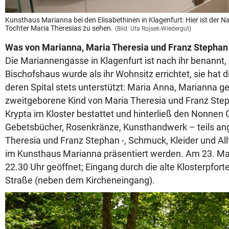
Kunsthaus Marianna bei den Elisabethinen in Klagenfurt: Hier ist der N
Tochter Maria Theresias zu sehen.
(Bild: Uta Rojsek-Wiedergut)
Was von Marianna, Maria Theresia und Franz Stephan 
Die Mariannengasse in Klagenfurt ist nach ihr benannt,
Bischofshaus wurde als ihr Wohnsitz errichtet, sie hat 
deren Spital stets unterstützt: Maria Anna, Marianna g
zweitgeborene Kind von Maria Theresia und Franz Steph
Krypta im Kloster bestattet und hinterließ den Nonnen
Gebetsbücher, Rosenkränze, Kunsthandwerk – teils ang
Theresia und Franz Stephan -, Schmuck, Kleider und Al
im Kunsthaus Marianna präsentiert werden. Am 23. Mai
22.30 Uhr geöffnet; Eingang durch die alte Klosterpfort
Straße (neben dem Kircheneingang).