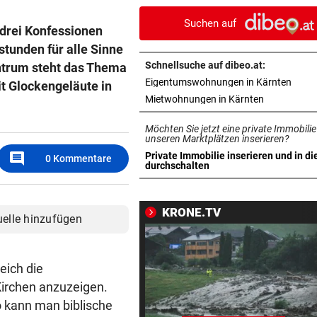
kann es nicht sein!“
Suchen auf
 drei Konfessionen
HARTWIG IN ST. PÖLTEN
vor 3
tunden für alle Sinne
Filmreife Rückkehr des
Schnellsuche auf dibeo.at:
entrum steht das Thema
„Weltmeister-Sprosses“
in ne
Eigentumswohnungen in Kärnten
t Glockengeläute in
in neuem Ta
Mietwohnungen in Kärnten
GEGEN WATTENS
vor 4
Altachs Massombo kennt de
Möchten Sie jetzt eine private Immobilie
Schlüssel zum Erfolg
unseren Marktplätzen inserieren?
comment
Private Immobilie inserieren und in di
0
Kommentare
in neuem Tab öffnen
durchschalten
URSACHE GEKLÄRT
vor ein
Zigarettenstummel Grund fü
Brand in Wohnhaus
KRONE.TV
uelle hinzufügen
CHEF VON VERSICHERUNG:
vor ein
„Ein kalkulierbares Wetter gi
eich die
nicht mehr“
Kirchen anzuzeigen.
VORWÜRFE UND TRÄNEN
vor ein
o kann man biblische