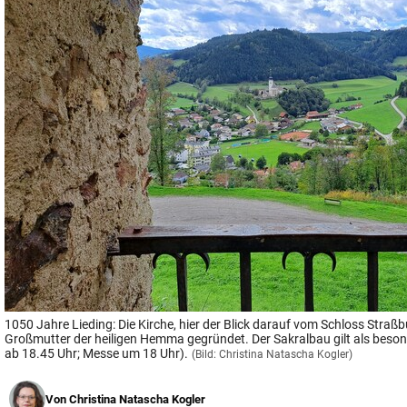
© Krone Multimedia GmbH & Co KG 2026
Muthgasse 2, 1190 Wien
1050 Jahre Lieding: Die Kirche, hier der Blick darauf vom Schloss Straß
Großmutter der heiligen Hemma gegründet. Der Sakralbau gilt als bes
ab 18.45 Uhr; Messe um 18 Uhr).
(Bild: Christina Natascha Kogler)
Von
Christina Natascha Kogler