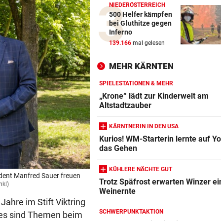
NIEDERÖSTERREICH
500 Helfer kämpfen
bei Gluthitze gegen
Inferno
139.166
mal gelesen
MEHR KÄRNTEN
SPIELESTATIONEN & MEHR
„Krone“ lädt zur Kinderwelt am
Altstadtzauber
KÄRNTNERIN IN DEN USA
Kurios! WM-Starterin lernte auf Y
das Gehen
KÜHLERE NÄCHTE GUT
ndent Manfred Sauer freuen
Trotz Späfrost erwarten Winzer ei
nkl)
Weinernte
ahre im Stift Viktring
SCHWERPUNKTAKTION
ues sind Themen beim