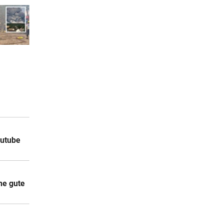
outube
ne gute