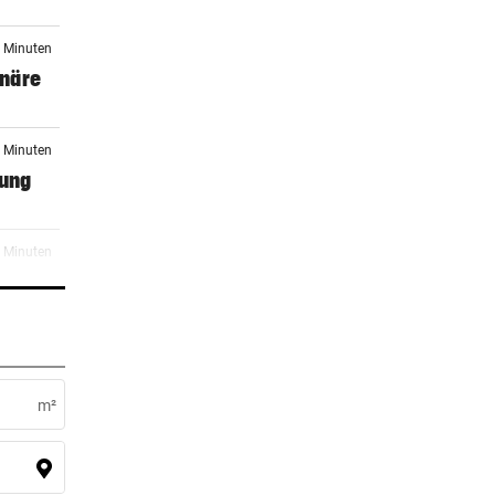
2 Minuten
onäre
3 Minuten
tung
6 Minuten
0 Minuten
ter
m²
6 Minuten
„Das