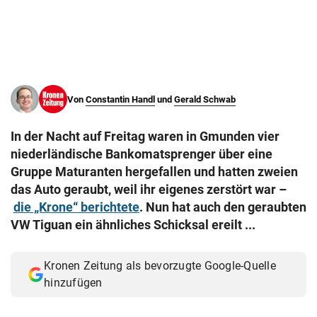
© Krone Multimedia GmbH & Co KG 2026
Muthgasse 2, 1190 Wien
Von
Constantin Handl
und
Gerald Schwab
In der Nacht auf Freitag waren in Gmunden vier
niederländische Bankomatsprenger über eine
Gruppe Maturanten hergefallen und hatten zweien
das Auto geraubt, weil ihr eigenes zerstört war –
die „Krone“ berichtete
. Nun hat auch den geraubten
VW Tiguan ein ähnliches Schicksal ereilt ...
Kronen Zeitung als bevorzugte Google-Quelle
hinzufügen