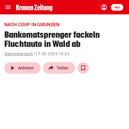
menu
account_circle
Navigation
Anmelden
Abo
close
Schließen
ein-/ausklappen
NACH COUP IN GMUNDEN
Abonnieren
Bankomatsprenger fackeln
Fluchtauto in Wald ab
account_circle
arrow_right
Anmelden
Oberösterreich
17.05.2025 10:33
pin_drop
arrow_right
Bundesland auswäh
Wien
play_arrow
Anhören
Teilen
bookmark
Merkliste
Suchbegriff
search
eingeben