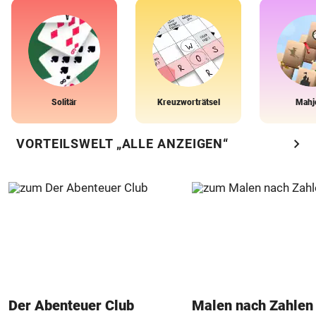
Solitär
Kreuzworträtsel
Mahj
chevron_right
VORTEILSWELT „ALLE ANZEIGEN“
Der Abenteuer Club