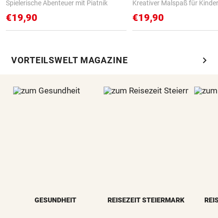
Spielerische Abenteuer mit Piatnik
Kreativer Malspaß für Kinde
€19,90
€19,90
chevron_right
VORTEILSWELT MAGAZINE
GESUNDHEIT
REISEZEIT STEIERMARK
REI