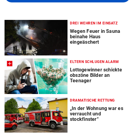
DREI WEHREN IM EINSATZ
Wegen Feuer in Sauna
beinahe Haus
eingeäschert
ELTERN SCHLUGEN ALARM
Lottogewinner schickte
obszöne Bilder an
Teenager
DRAMATISCHE RETTUNG
„In der Wohnung war es
verraucht und
stockfinster“