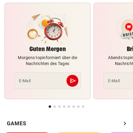
Guten Morgen
Br
Morgens topinformiert über die
Abends topin
Nachrichten des Tages
Nachrich
send
E-Mail
E-Mail
Abschicken
chevron_right
GAMES