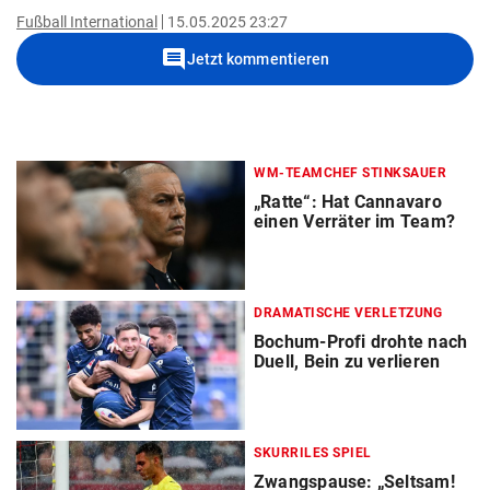
Fußball International
15.05.2025 23:27
comment
Jetzt kommentieren
WM-TEAMCHEF STINKSAUER
„Ratte“: Hat Cannavaro
einen Verräter im Team?
DRAMATISCHE VERLETZUNG
Bochum-Profi drohte nach
Duell, Bein zu verlieren
SKURRILES SPIEL
Zwangspause: „Seltsam!