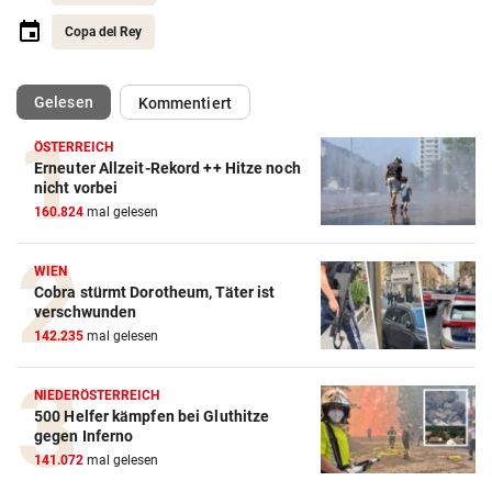
Copa del Rey
(ausgewählt)
Gelesen
Kommentiert
ÖSTERREICH
Erneuter Allzeit-Rekord ++ Hitze noch
Action-Cam Vergleich
nicht vorbei
160.824
mal gelesen
ZUM VERGLEICH
Crosstrainer Vergleich
WIEN
Cobra stürmt Dorotheum, Täter ist
ZUM VERGLEICH
verschwunden
142.235
mal gelesen
E-Bike Vergleich
ZUM VERGLEICH
NIEDERÖSTERREICH
500 Helfer kämpfen bei Gluthitze
Elektro-Scooter Vergleich
gegen Inferno
ZUM VERGLEICH
141.072
mal gelesen