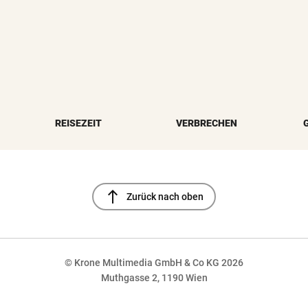
REISEZEIT
VERBRECHEN
north
Zurück nach oben
© Krone Multimedia GmbH & Co KG 2026
Muthgasse 2, 1190 Wien