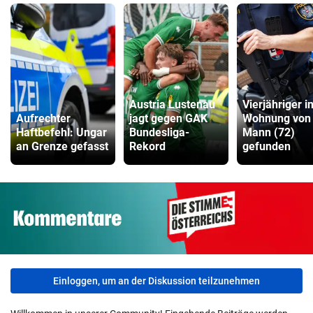
Austria Lustenau
Vierjähriger i
Aufrechter
jagt gegen GAK
Wohnung von
Haftbefehl: Ungar
Bundesliga-
Mann (72)
an Grenze gefasst
Rekord
gefunden
Einloggen, um an der Diskussion teilzunehmen