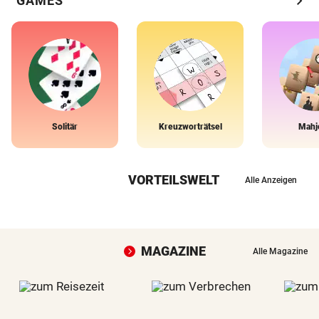
chevron_right
GAMES
Solitär
Kreuzworträtsel
Mahj
VORTEILSWELT
Alle Anzeigen
MAGAZINE
Alle Magazine