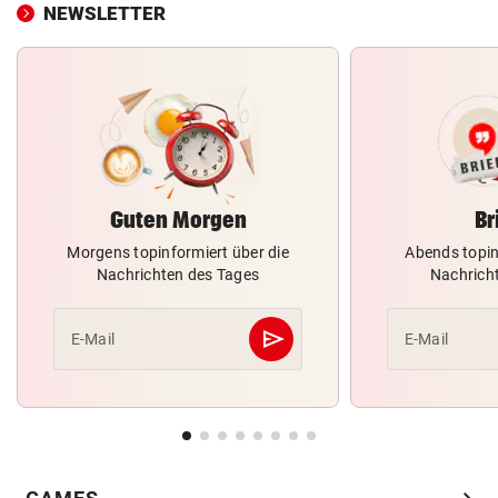
NEWSLETTER
Guten Morgen
Br
Morgens topinformiert über die
Abends topin
Nachrichten des Tages
Nachrich
send
E-Mail
E-Mail
Abschicken