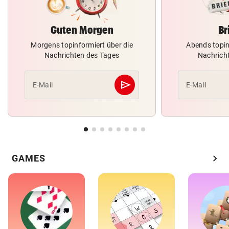
Guten Morgen
Br
Morgens topinformiert über die
Abends topin
Nachrichten des Tages
Nachrich
send
E-Mail
E-Mail
Abschicken
chevron_right
GAMES