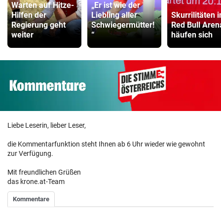
Warten auf Hitze-
„Er ist wie der
Hilfen der
Liebling aller
Skurrilitäten i
Regierung geht
Schwiegermütter!
Red Bull Aren
weiter
“
häufen sich
Liebe Leserin, lieber Leser,
die Kommentarfunktion steht Ihnen ab 6 Uhr wieder wie gewohnt
zur Verfügung.
Mit freundlichen Grüßen
das krone.at-Team