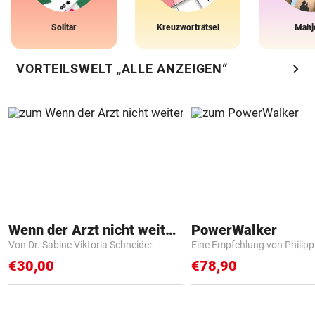
Solitär
Kreuzworträtsel
Mahj
chevron_right
VORTEILSWELT „ALLE ANZEIGEN“
Wenn der Arzt nicht weiter weiß
PowerWalker
Von Dr. Sabine Viktoria Schneider
Eine Empfehlung von Philip
€30,00
€78,90