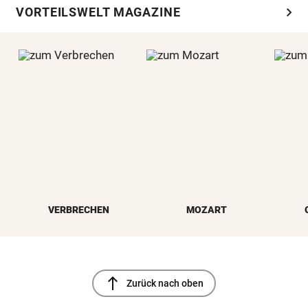
chevron_right
VORTEILSWELT MAGAZINE
VERBRECHEN
MOZART
north
Zurück nach oben