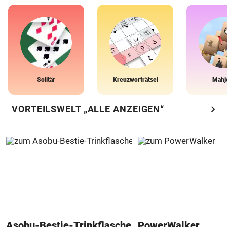
Solitär
Kreuzworträtsel
Mahj
chevron_right
VORTEILSWELT „ALLE ANZEIGEN“
Asobu-Bestie-Trinkflasche
PowerWalker