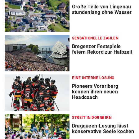
Große Teile von Lingenau
stundenlang ohne Wasser
SENSATIONELLE ZAHLEN
Bregenzer Festspiele
feiern Rekord zur Halbzeit
EINE INTERNE LÖSUNG
Pioneers Vorarlberg
kennen ihren neuen
Headcoach
STREIT IN DORNBIRN
Dragqueen-Lesung lässt
konservative Seele kochen