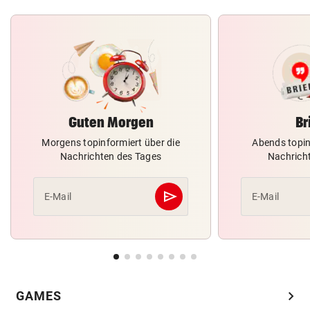
Guten Morgen
Br
Morgens topinformiert über die
Abends topin
Nachrichten des Tages
Nachrich
send
E-Mail
E-Mail
Abschicken
chevron_right
GAMES