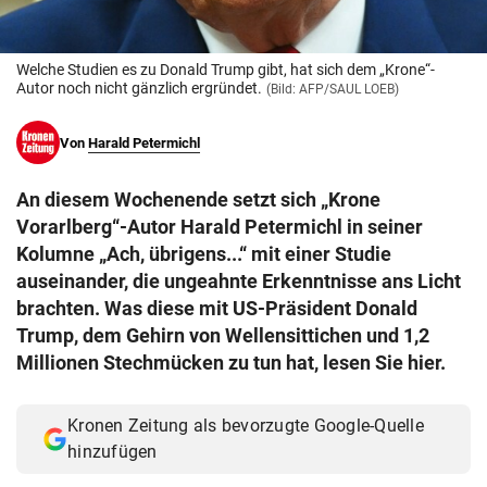
© Krone Multimedia GmbH & Co KG 2026
Muthgasse 2, 1190 Wien
Welche Studien es zu Donald Trump gibt, hat sich dem „Krone“-
Autor noch nicht gänzlich ergründet.
(Bild: AFP/SAUL LOEB)
Von
Harald Petermichl
An diesem Wochenende setzt sich „Krone
Vorarlberg“-Autor Harald Petermichl in seiner
Kolumne „Ach, übrigens...“ mit einer Studie
auseinander, die ungeahnte Erkenntnisse ans Licht
brachten. Was diese mit US-Präsident Donald
Trump, dem Gehirn von Wellensittichen und 1,2
Millionen Stechmücken zu tun hat, lesen Sie hier.
Kronen Zeitung als bevorzugte Google-Quelle
hinzufügen