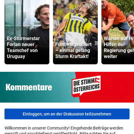
Ex-Stürmerstar
Warten auf Hi
Forlan neuer
Fünfmal probiert
Hilfen der
Teamchef von
– einmal gelang
Regierung ge
Uruguay
Sturm Kraftakt!
weiter
Einloggen, um an der Diskussion teilzunehmen
Willkommen in unserer Community! Eingehende Beiträge werden
geprüft und anschließend veröffentlicht. Bitte achten Sie auf