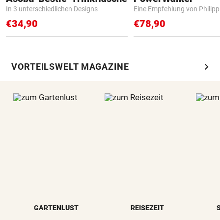
In 3 unterschiedlichen Designs
Eine Empfehlung von Philip
€34,90
€78,90
chevron_right
VORTEILSWELT MAGAZINE
GARTENLUST
REISEZEIT