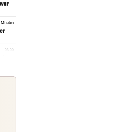
 war
5 Minuten
ter
03:00
 ab
rn, 21:52
orgen
rn, 21:27
Guten Morgen
Morgens topinformiert über die
rn, 21:12