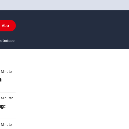
Abo
y
gebnisse
US-Sport
4 Minuten
m
3 Minuten
ag:
8 Minuten