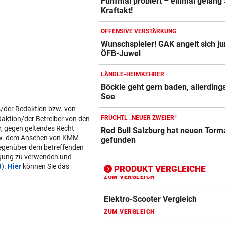
Fünfmal probiert – einmal gelang
Kraftakt!
Action-Cam Vergleich
ZUM VERGLEICH
OFFENSIVE VERSTÄRKUNG
Wunschspieler! GAK angelt sich j
Crosstrainer Vergleich
ÖFB-Juwel
ZUM VERGLEICH
LÄNDLE-HEIMKEHRER
E-Bike Vergleich
Böckle geht gern baden, allerding
ZUM VERGLEICH
See
s/der Redaktion bzw. von
Elektro-Scooter Vergleich
FRÜCHTL „NEUER ZWEIER“
daktion/der Betreiber von den
r, gegen geltendes Recht
Red Bull Salzburg hat neuen Tor
ZUM VERGLEICH
w. dem Ansehen von KMM
gefunden
gegenüber dem betreffenden
Ergometer Vergleich
lgung zu verwenden und
ZUM VERGLEICH
B
).
Hier
können Sie das
PRODUKT VERGLEICHE
Fahrrad Test
ZUM VERGLEICH
Fahrradanhänger Vergleich