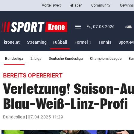
Vorteilswelt
ePaper
Community
Gewinns
close
Schließen
menu
Menü aufklappen
Fr., 07.08.2026
Abonnieren
(ausgewählt)
krone.at
Streaming
Fußball
Formel 1
Tennis
Sport-M
account_circle
arrow_right
Anmelden
(ausgewählt)
Bundesliga
2. Liga
Deutsche Bundesliga
Champions League
Eu
pin_drop
arrow_right
Bundesland auswäh
Wien
BEREITS OPERERIERT
bookmark
Merkliste
Verletzung! Saison-Au
Blau-Weiß-Linz-Profi
Suchbegriff
search
eingeben
Bundesliga
07.04.2025 11:29