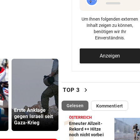
Um Ihnen folgenden externen
Inhalt zeigen zu können,
benötigen wir Ihr
Einverständnis.
Anzeigen
chevron_right
TOP 3
Ski-
Paukenschlag:
Lottogewin
(ausgewählt)
Gelesen
Kommentiert
Erste Anklage
Verband war
schickte o
gegen Israeli seit
„nicht
Bilder an
ÖSTERREICH
Gaza-Krieg
vorbeireitet“
Teenager
Erneuter Allzeit-
Rekord ++ Hitze
noch nicht vorbei