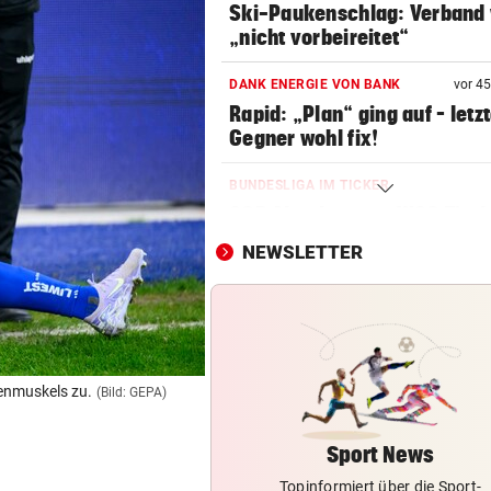
Ski-Paukenschlag: Verband
„nicht vorbeireitet“
DANK ENERGIE VON BANK
vor 4
Rapid: „Plan“ ging auf – letz
Gegner wohl fix!
BUNDESLIGA IM TICKER
SCR Altach gegen WSG Tirol
19.30 Uhr LIVE
NEWSLETTER
WOHL SCHWER VERLETZT
geste
„Sah sehr schlimm aus“ – S
um Salzburg-Kicker
BULLEN-NOTEN IM DETAIL
geste
renmuskels zu.
(Bild: GEPA)
Kapitän und „Zauber-Zawie“
glänzten bei Salzburg
Sport News
Topinformiert über die Sport-
STIMMEN ZUM SPIEL
geste