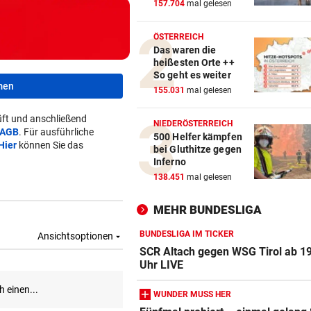
157.704
mal gelesen
ÖSTERREICH
Das waren die
heißesten Orte ++
So geht es weiter
men
155.031
mal gelesen
ft und anschließend
NIEDERÖSTERREICH
AGB
. Für ausführliche
500 Helfer kämpfen
Hier
können Sie das
bei Gluthitze gegen
Inferno
138.451
mal gelesen
MEHR BUNDESLIGA
BUNDESLIGA IM TICKER
SCR Altach gegen WSG Tirol ab 1
Uhr LIVE
WUNDER MUSS HER