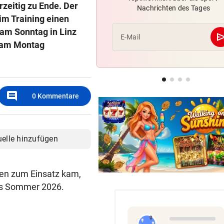
zeitig zu Ende. Der
Nachrichten des Tages
Austria-Trainer Helm: „Das
im Training einen
uns besser!“
am Sonntag in Linz
se
E-Mail
e am Montag
EUROPA-LEAGUE-QUALI
geste
Joker Tabakovic führt Salzbu
Last-Minute-Sieg
STIMMEN ZUM SPIEL
geste
comment
0
Kommentare
Sportboss Katzer: „Fahren
superhappy nach Hause“
uelle hinzufügen
elen zum Einsatz kam,
bis Sommer 2026.