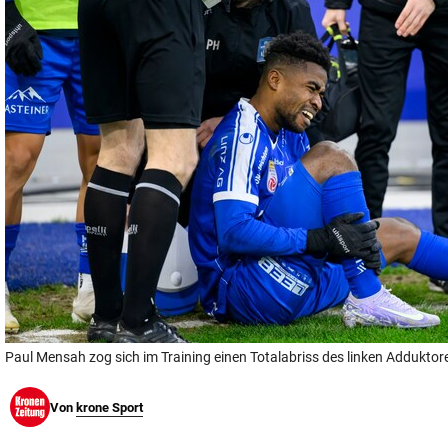
© Krone Multimedia GmbH & Co KG 2026
Muthgasse 2, 1190 Wien
Paul Mensah zog sich im Training einen Totalabriss des linken Addukto
Von
krone Sport