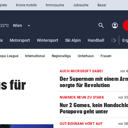
piele
Krone mobile
Immosuche
Jobsuche
Bazar
search
account_circle
Menü aufklappen
Suchen
22°C
Wien
ix
Motorsport
Wintersport
Ski Alpin
Handball
Eishocke
Er
ropa League
International
Regionalliga
Unterhaus
Frauen
len
AUCH MICROSOFT DABEI
vor 
Der Superman mit einem Ar
s für
sorgte für Revolution
NUMMER NEUN ZU STARK
vor 3
Nur 2 Games, kein Handschl
Potapova geht unter
GUT-BEHRAMI HÖRT AUF
vor 3