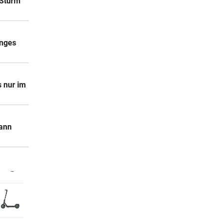
 Sturm
unges
s nur im
mann