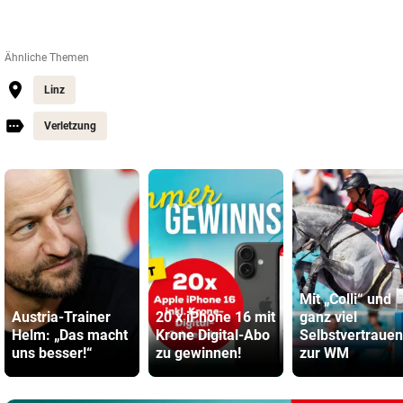
Ähnliche Themen
Linz
Verletzung
Mit „Colli“ und
Austria-Trainer
20 x iPhone 16 mit
ganz viel
Helm: „Das macht
Krone Digital-Abo
Selbstvertrauen
uns besser!“
zu gewinnen!
zur WM