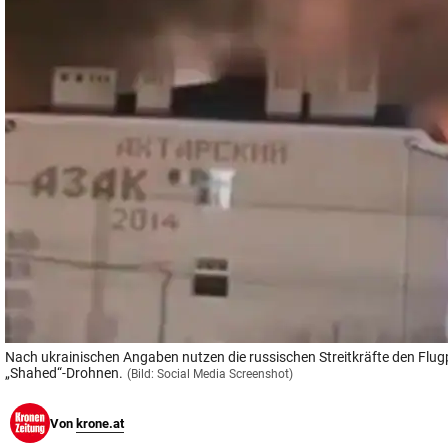
© Krone Multimedia GmbH & Co KG 2026
Muthgasse 2, 1190 Wien
Nach ukrainischen Angaben nutzen die russischen Streitkräfte den Flug
„Shahed“-Drohnen.
(Bild: Social Media Screenshot)
Von
krone.at