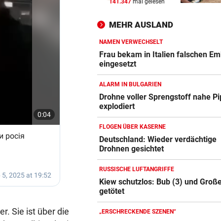
141.347
mal gelesen
ALARM IN BULGARIEN
vor 
Drohne voller Sprengstoff n
MEHR AUSLAND
Pipeline explodiert
NAMEN VERWECHSELT
AUF DER A10
vor 
Frau bekam in Italien falschen E
Urlauber-Kolonne rollt: Stau
eingesetzt
Blockabfertigung
ALARM IN BULGARIEN
SKI-ASS ATMET DURCH
vor 
Drohne voller Sprengstoff nahe Pi
explodiert
Nach Zitterpartie ist die Zuk
abgesichert
FLOGEN ÜBER KASERNE
Deutschland: Wieder verdächtige
Drohnen gesichtet
RUSSISCHE LUFTANGRIFFE
Kiew schutzlos: Bub (3) und Große
getötet
. Sie ist über die
„ERSCHRECKENDE SZENEN“