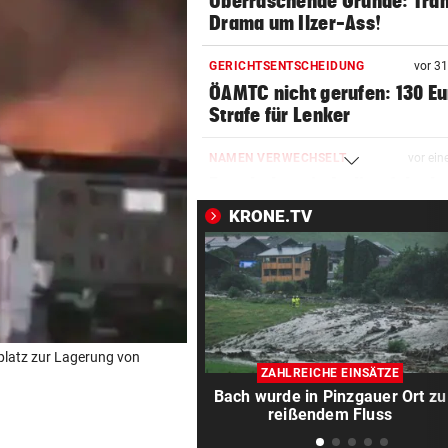
Überraschende Gründe: Tran
Drama um Ilzer-Ass!
GERICHTSENTSCHEIDUNG
vor 3
ÖAMTC nicht gerufen: 130 Eu
Strafe für Lenker
NAMEN VERWECHSELT
vor ein
Frau bekam in Italien falsch
Embryo eingesetzt
KRONE.TV
DREIMAL SO VIELE KÜHE
vor ein
Dürre bringt jetzt auch
Schlachthöfe ans Limit
STATT SCHACHGENIE
vor ein
platz zur Lagerung von
András Baka soll neuer Präs
ZAHLREICHE EINSÄTZE
Ungarns werden
Bach wurde in Pinzgauer Ort zu
reißendem Fluss
AUFSTEIGER WILL DUO
vor ein