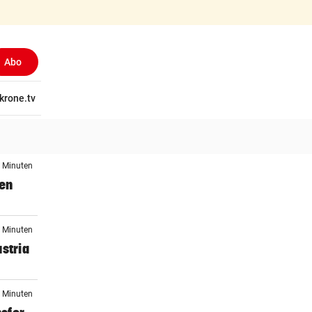
Abo
tschaft
krone.tv
Wissen
Gericht
Kolumnen
Freizeit
Reise
Ti
6 Minuten
gen
4 Minuten
stria
9 Minuten