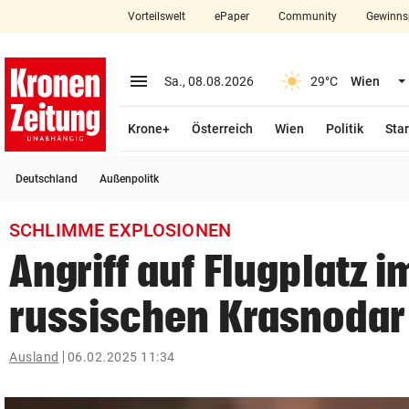
Vorteilswelt
ePaper
Community
Gewinns
close
Schließen
menu
Menü aufklappen
Sa., 08.08.2026
29°C
Wien
Abonnieren
Krone+
Österreich
Wien
Politik
Star
account_circle
arrow_right
Anmelden
Deutschland
Außenpolitk
pin_drop
arrow_right
Bundesland auswäh
Wien
SCHLIMME EXPLOSIONEN
bookmark
Merkliste
Angriff auf Flugplatz i
russischen Krasnodar
Suchbegriff
search
eingeben
Ausland
06.02.2025 11:34