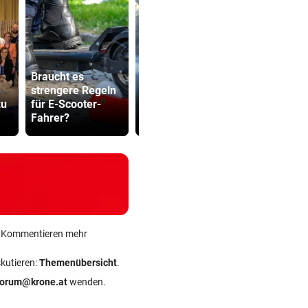
Braucht es
Waldbrände im
strengere Regeln
Lungau: Kampf
Dürre bringt
zu
für E-Scooter-
mit Heli und
auch Schla
Fahrer?
Motorsäge
ans Limit
ein Kommentieren mehr
skutieren:
Themenübersicht
.
forum@krone.at
wenden.