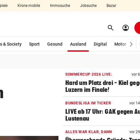
piele
Krone mobile
Immosuche
Jobsuche
Bazar
search
account_circle
Menü aufklappen
Suchen
(ausgewählt)
s & Society
Sport
Gesund
Ausland
Digital
Motor
Wir
len
SOMMERCUP 2026 LIVE:
vor 
Hard um Platz drei – Kiel ge
m
Luzern im Finale!
BUNDESLIGA IM TICKER
vor 1
LIVE ab 17 Uhr: GAK gegen Au
Lustenau
ALLES WAR KLAR, DANN
vor 2