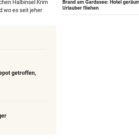
schen Halbinsel Krim
Brand am Gardasee: Hotel geräum
Urlauber fliehen
d wo es seit jeher
pot getroffen,
ger