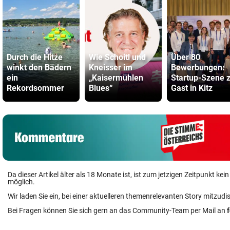
Durch die Hitze
Wie Schoitl und
Über 80
winkt den Bädern
Kneisser im
Bewerbungen:
ein
„Kaisermühlen
Startup-Szene 
Rekordsommer
Blues“
Gast in Kitz
Da dieser Artikel älter als 18 Monate ist, ist zum jetzigen Zeitpunkt k
möglich.
Wir laden Sie ein, bei einer aktuelleren themenrelevanten Story mitzudi
Bei Fragen können Sie sich gern an das Community-Team per Mail an